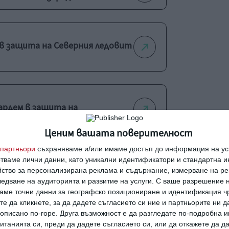
в защита на Северния ледовит
Бардем в защита на
Ценим вашата поверителност
партньори
съхраняваме и/или имаме достъп до информация на уст
отваме лични данни, като уникални идентификатори и стандартна 
йство за персонализирана реклама и съдържание, измерване на ре
едване на аудиторията и развитие на услуги.
С ваше разрешение н
Как да познаете още на
ката
аме точни данни за географско позициониране и идентификация ч
първата среща, че той
те да кликнете, за да дадете съгласието си ние и партньорите ни 
не е подходящ
е описано по-горе. Друга възможност е да разгледате по-подробна
танията си, преди да дадете съгласието си, или да откажете да д