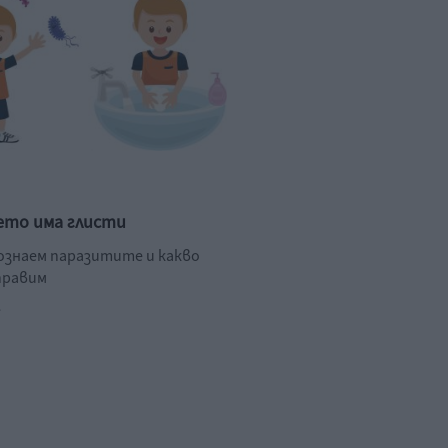
ето има глисти
познаем паразитите и какво
правим
.