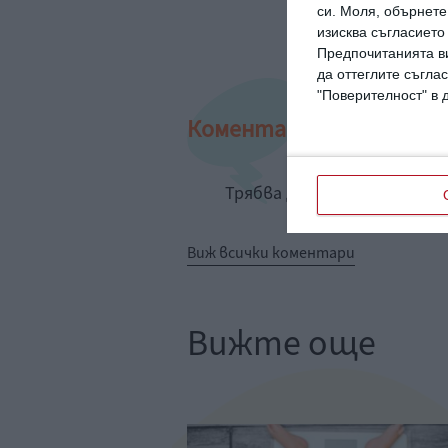
си.
Моля, обърнете 
изисква съгласието
Предпочитанията ви
да оттеглите съглас
"Поверителност" в 
Коментари
Трябва да сте регистрир
Виж всички коментари
Вижте още