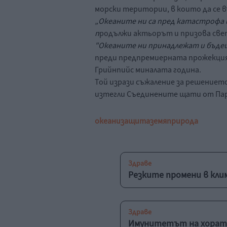
морски територии, в които да се
„Океаните ни са пред катастрофа 
п
родължи актьорът и призова свет
"Океаните ни принадлежат и бъдещ
преди предпремиерната прожекция 
Грийнпийс миналата година.
Той изрази съжаление за решениет
изтегли Съединените щати от Пар
океани
защита
земя
природа
Здраве
Резките промени в кли
Здраве
Имунитетът на хората