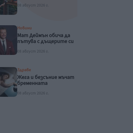
08 август 2026 г.
Новини
Мат Деймън обича да
пътува с дъщерите си
08 август 2026 г.
Здраве
Жега и безсъние мъчат
бременната
08 август 2026 г.