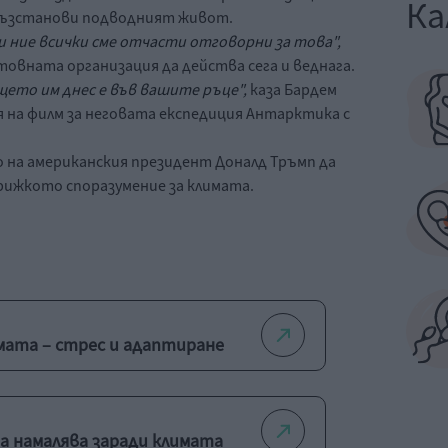
Ка
 възстанови подводният живот.
и ние всички сме отчасти отговорни за това",
овната организация да действа сега и веднага.
ето им днес е във вашите ръце",
каза Бардем
на филм за неговата експедиция Антарктика с
о на американския президент Доналд Тръмп да
ижкото споразумение за климата.
мата – стрес и адаптиране
 намалява заради климата