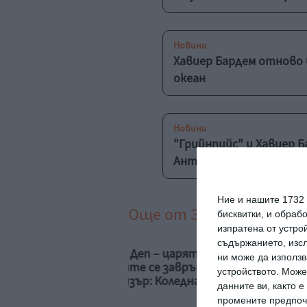
Новини
Хавиер Бардем отново 
океан
Новини
"Грийнпийс" и Хавиер 
Антарктика
Ние и нашите 1732
Още от
Заедно
бисквитки, и обраб
изпратена от устро
съдържанието, изсл
ни Деп – царят на
За времето и бол
ни може да използв
аците се завръща с
устройството. Може
енизър: Коледна
данните ви, както 
ен“
промените предпочи