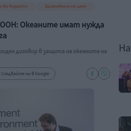
ички възрасти
Вдъхновение от деня
 ООН: Океаните имат нужда
га
На
роден договор в защита на океаните на
Следвайте ни в Google