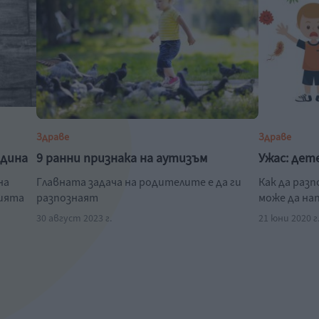
Здраве
Здраве
одина
9 ранни признака на аутизъм
Ужас: дет
на
Главната задача на родителите е да ги
Как да раз
нията
разпознаят
може да на
30 август 2023 г.
21 юни 2020 г