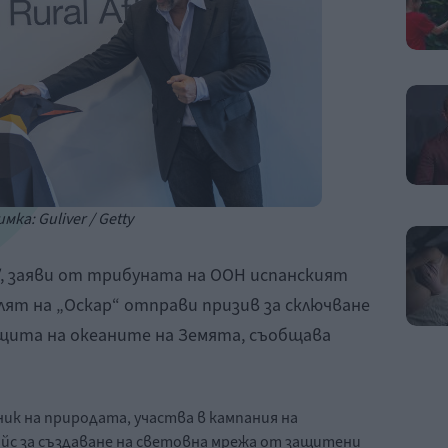
мка: Guliver / Getty
, заяви от трибуната на ООН испанският
лят на „Оскар“ отправи призив за сключване
ащита на океаните на Земята, съобщава
ик на природата, участва в кампания на
йс за създаване на световна мрежа от защитени