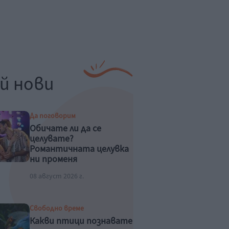
й нови
Да поговорим
Обичате ли да се
целувате?
Романтичната целувка
ни променя
физиологично
08 август 2026 г.
Свободно време
Какви птици познавате