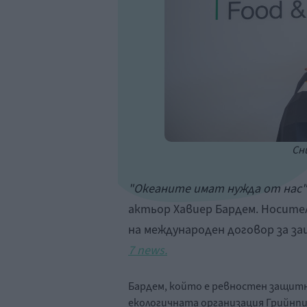
Сни
"Океаните имат нужда от нас"
актьор Хавиер Бардем. Носите
на международен договор за з
7 news.
Бардем, който е ревностен защитн
екологичната организация Грийнпи