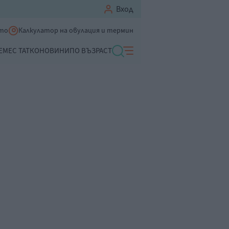
Вход
ето
Калкулатор на овулация и термин
ЕМЕ
С ТАТКО
НОВИНИ
ПО ВЪЗРАСТ