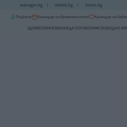
manager.bg
obekti.bg
zinzin.bg
Подкаст
Календар на бременността
Календар на беб
ЗДРАВЕ
ОБРАЗОВАНИЕ
ДА ПОГОВОРИМ
СВОБОДНО ВР