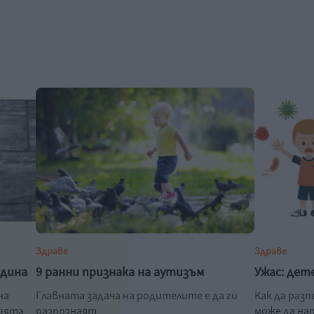
Здраве
Здраве
одина
9 ранни признака на аутизъм
Ужас: дет
на
Главната задача на родителите е да ги
Как да раз
нията
разпознаят
може да на