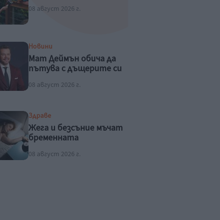
08 август 2026 г.
Новини
Мат Деймън обича да
пътува с дъщерите си
08 август 2026 г.
Здраве
Жега и безсъние мъчат
бременната
08 август 2026 г.