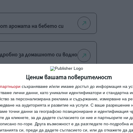
 от аромата на бебето си
одробно за домашното си водно
Ценим вашата поверителност
партньори
съхраняваме и/или имаме достъп до информация на уст
а за втори път
отваме лични данни, като уникални идентификатори и стандартна 
йство за персонализирана реклама и съдържание, измерване на ре
едване на аудиторията и развитие на услуги.
С ваше разрешение н
аме точни данни за географско позициониране и идентификация ч
те да кликнете, за да дадете съгласието си ние и партньорите ни 
еснява от тялото си
е описано по-горе. Друга възможност е да разгледате по-подробна
танията си, преди да дадете съгласието си, или да откажете да д