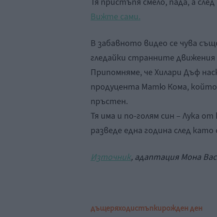
Тя пристъпя смело, пада, а сле
Вижте сами.
В забавното видео се чува също
гледайки странните движения 
Припомняме, че Хилари Дъф нас
продуцента Матю Кома, който 
пръстен.
Тя има и по-голям син – Лука о
разведе една година след като 
Източник
, адаптация Мона Ва
дъщеря
ходи
стъпки
рожден ден