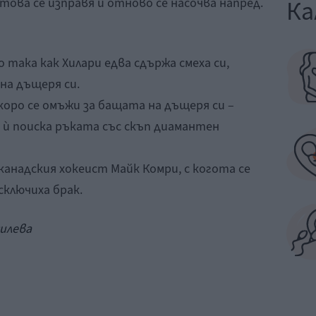
Ка
д това се изправя и отново се насочва напред.
 така как Хилари едва сдържа смеха си,
на дъщеря си.
коро се омъжи за бащата на дъщеря си –
ѝ поиска ръката със скъп диамантен
т канадския хокеист Майк Комри, с когота се
сключиха брак.
силева