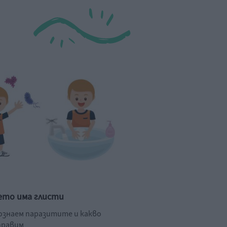
ето има глисти
познаем паразитите и какво
правим