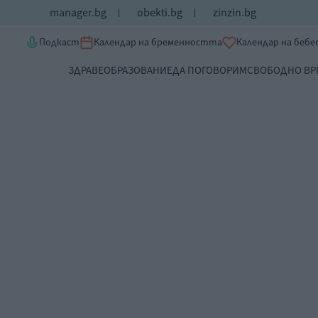
manager.bg
obekti.bg
zinzin.bg
Подкаст
Календар на бременността
Календар на беб
ЗДРАВЕ
ОБРАЗОВАНИЕ
ДА ПОГОВОРИМ
СВОБОДНО ВР