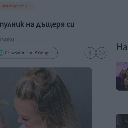
ички възрасти
пулник на дъщеря си
тъпки
На
Следвайте ни в Google