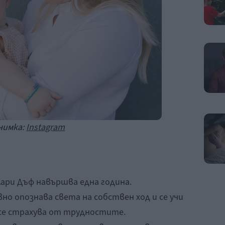
нимка:
Instagram
лари Дъф навършва една година.
но опознава света на собствен ход и се учи
 се страхува от трудностите.