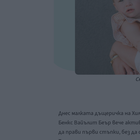
С
Днес малката дъщеричка на Хи
Бенкс Вайълит Беър вече актив
да прави първи стъпки, без да