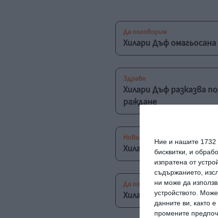
Да поговорим
Хилари Дъф омагьосана
Здраве
Хилари Дъф разказва п
раждане
Новини
Ние и нашите 1732
Хилари Дъф стана майк
бисквитки, и обраб
изпратена от устро
съдържанието, изсл
ни може да използв
Да поговорим
устройството. Може
Хилари Дъф не се прит
данните ви, както 
промените предпочи