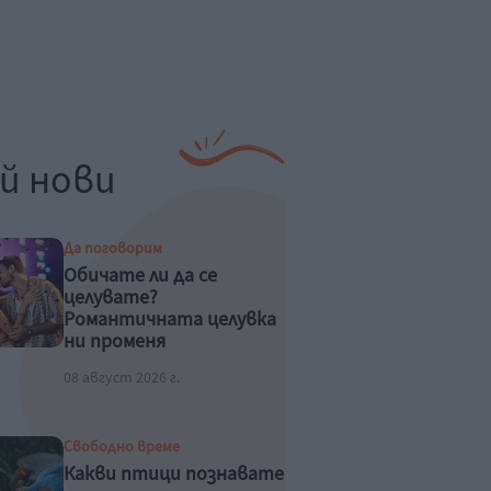
й нови
Да поговорим
Обичате ли да се
целувате?
Романтичната целувка
ни променя
физиологично
08 август 2026 г.
Свободно време
Какви птици познавате