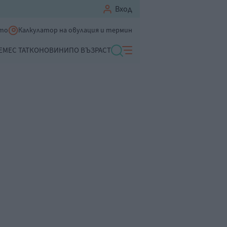
Вход
ето
Калкулатор на овулация и термин
ЕМЕ
С ТАТКО
НОВИНИ
ПО ВЪЗРАСТ