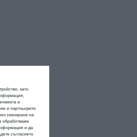
ройство, като
информация,
кламата и
ие и партньорите
рез сканиране на
да обработваме
 информация и да
адете съгласието