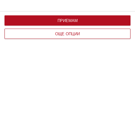
ПРИЕМАМ
Здраве
ОЩЕ ОПЦИИ
Жега и безсъние мъчат бременната
Съвети от жени, намерили решение
08 август 2026 г.