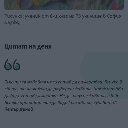
Рисунка: ученик от 6-и клас на 73 училище в София
&a;nbs;
Цитат на деня
"Ако ти за любовта не си готов да пожертваш всичко в
света, ти не можеш да разбереш живота. Човек трябва
да бъде готов да жертва. Не да напусне живота, а във
всички противоречия да види красивото, хубавото."
Петър Дънов