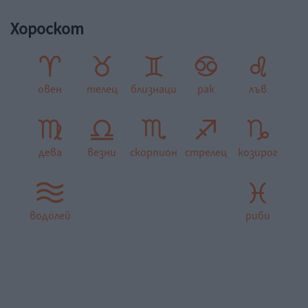
Хороскот
овен
телец
близнаци
рак
лъв
дева
везни
скорпион
стрелец
козирог
водолей
риби