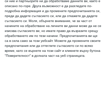
си ние и партньорите ни да обработваме данните ви, както е
описано по-горе. Друга възможност е да разгледате по-
подробна информация и да промените предпочитанията си,
преди да дадете съгласието си, или да откажете да дадете
съгласието си.
Моля, обърнете внимание, че за част от
начините на обработване на личните ви данни може да не се
изисква съгласието ви, но имате право да възразите срещу
Снимка: Shutterstock
обработването им по тези начини. Предпочитанията ви ще
са в сила само за този уебсайт. Можете да промените своите
предпочитания или да оттеглите съгласието си по всяко
Честит ни рожден ден, щастливи сме, че сме
време, като се върнете на този сайт и кликнете върху бутона
заедно!
"Поверителност" в долната част на уеб страницата.
новите родители
рожден ден
празник
три години
дете
пораснал
Заедно
Проходихме!