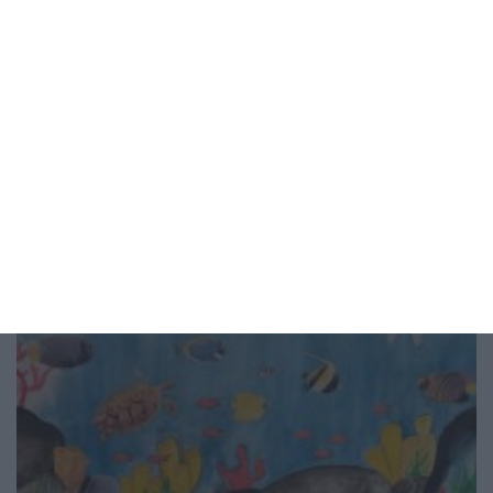
Как да предпазим детето от
прегряване
4 правила за всеки ден - на вилата и на море
06 август 2026 г.
Рисунка на деня