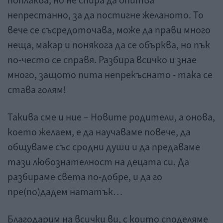
поплаква, но не спира да опитва
непрестанно, за да постигне желаното. То
вече се съсредоточава, може да прави много
неща, макар и понякога да се обърква, но пък
по-често се справя. Разбира всичко и знае
много, защото пита непрекъснато - така се
става голям!
Такива сме и ние – Новите родители, а онова,
което желаем, е да научаваме повече, да
общуваме със сродни души и да предаваме
тази любознателност на децата си. Да
разбираме света по-добре, и да го
пре(по)дадем нататък…
Благодарим на всички ви, с които споделяме