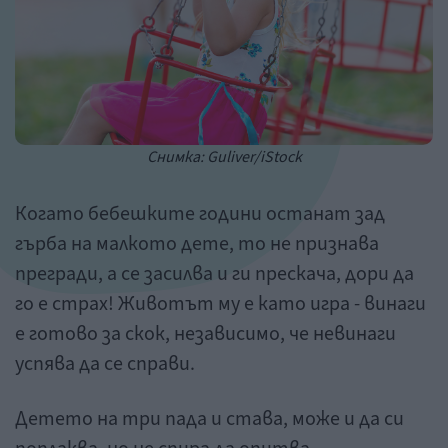
Снимка: Guliver/iStock
Когато бебешките години останат зад
гърба на малкото дете, то не признава
прегради, а се засилва и ги прескача, дори да
го е страх! Животът му е като игра - винаги
е готово за скок, независимо, че невинаги
успява да се справи.
Детето на три пада и става, може и да си