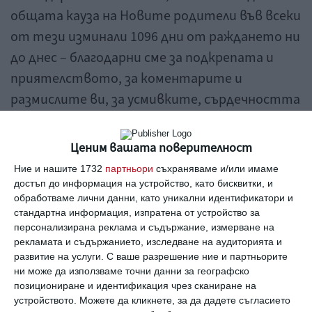
общата кауза на Новите родители във всеки
от тези изминали 1096 дни от раждането ни
до днес – благодарни сме за подкрепата и
приятелството, за коментарите и
размислите ви, за усмивките, сърдечността
и съпричастността, за вълнуващите теми
и моменти, които правят живота ни по-
Ценим вашата поверителност
цветен и по-слънчев!
Ние и нашите 1732
партньори
съхраняваме и/или имаме
достъп до информация на устройство, като бисквитки, и
обработваме лични данни, като уникални идентификатори и
стандартна информация, изпратена от устройство за
персонализирана реклама и съдържание, измерване на
рекламата и съдържанието, изследване на аудиторията и
развитие на услуги.
С ваше разрешение ние и партньорите
ни може да използваме точни данни за географско
позициониране и идентификация чрез сканиране на
устройството. Можете да кликнете, за да дадете съгласието