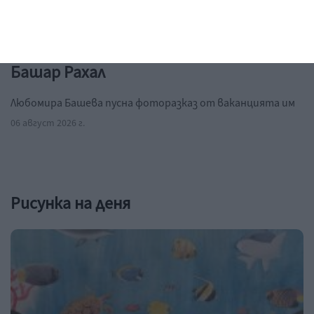
Заедно
Идилия и релакс за семейството на
Башар Рахал
Любомира Башева пусна фоторазказ от ваканцията им
06 август 2026 г.
Рисунка на деня