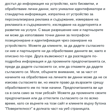
дядо/родители, проблеми на речта,
достъп до информация на устройство, като бисквитки, и
обработваме лични данни, като уникални идентификатори и
възпитание на отговорност у децата и още
стандартна информация, изпратена от устройство за
много.
персонализирана реклама и съдържание, измерване на
рекламата и съдържанието, изследване на аудиторията и
развитие на услуги.
С ваше разрешение ние и партньорите
В "Кътовете за консултации за настоящи и
ни може да използваме точни данни за географско
бъдещи родители" ще можете да попитате
позициониране и идентификация чрез сканиране на
устройството. Можете да кликнете, за да дадете съгласието
и да получите съвет и информация за всичко,
си ние и партньорите ни да обработваме данните ви, както е
свързано с грижата за детската кожа, да
описано по-горе. Друга възможност е да разгледате по-
разберете повече за стволовите клетки и
подробна информация и да промените предпочитанията си,
преди да дадете съгласието си, или да откажете да дадете
регенеративната медицина, да зададете
съгласието си.
Моля, обърнете внимание, че за част от
всеки въпрос за раждането директно на
начините на обработване на личните ви данни може да не се
изисква съгласието ви, но имате право да възразите срещу
опитни акушерки, да получите съвет за
обработването им по тези начини. Предпочитанията ви ще
планиране на семейните финанси.
са в сила само за този уебсайт. Можете да промените своите
предпочитания или да оттеглите съгласието си по всяко
време, като се върнете на този сайт и кликнете върху бутона
Психолози и терапевти са на разположение
"Поверителност" в долната част на уеб страницата.