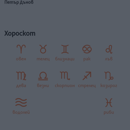
Петър Дънов
Хороскот
овен
телец
близнаци
рак
лъв
дева
везни
скорпион
стрелец
козирог
водолей
риби