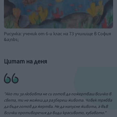
Рисунка: ученик от 6-и клас на 73 училище в София
&a;nbs;
Цитат на деня
"Ако ти за любовта не си готов да пожертваш всичко в
света, ти не можеш да разбереш живота. Човек трябва
да бъде готов да жертва. Не да напусне живота, а във
всички противоречия да види красивото, хубавото."