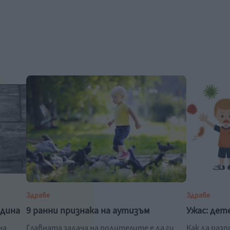
Здраве
Здраве
одина
9 ранни признака на аутизъм
Ужас: дет
на
Главната задача на родителите е да ги
Как да раз