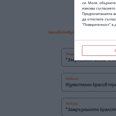
си.
Моля, обърнете 
изисква съгласието
Предпочитанията ви
да оттеглите съглас
"Поверителност" в 
жена
войн
Мулан
трейлър
игрален
фи
Заедно
"Загубеният йети" с п
Новини
Изумително красив тре
Новини
"Замръзналото кралств