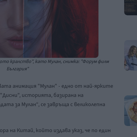
ото кралство", като Мулан,
снимка: "Форум филм
България"
вата анимация "Мулан" - едно от най-ярките
"Дисни", историята, базирана на
ата за Мулан“, се завръща с великолепна
а на Китай, който издава указ, че по един