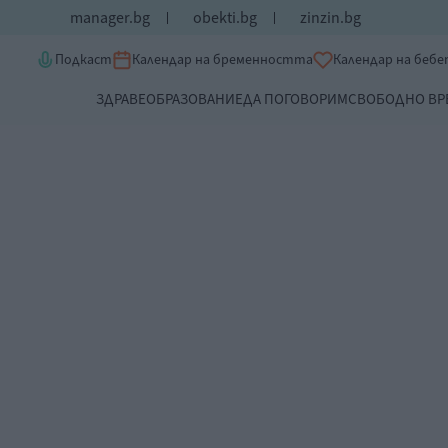
manager.bg
obekti.bg
zinzin.bg
Подкаст
Календар на бременността
Календар на беб
ЗДРАВЕ
ОБРАЗОВАНИЕ
ДА ПОГОВОРИМ
СВОБОДНО ВР