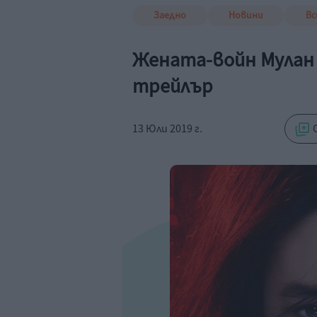
Заедно
Новини
Вс
Жената-войн Мулан 
трейлър
13 Юли 2019 г.
С