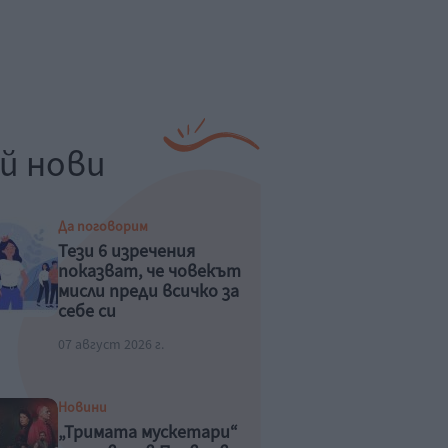
й нови
Да поговорим
Тези 6 изречения
показват, че човекът
мисли преди всичко за
себе си
07 август 2026 г.
Новини
„Тримата мускетари“