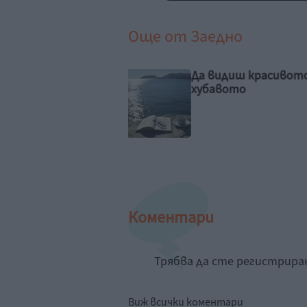
Още от
Заедно
видиш красивото и
Идилия и релакс за
авото
семейството на 
Рахал
Коментари
Трябва да сте регистрир
Виж всички коментари