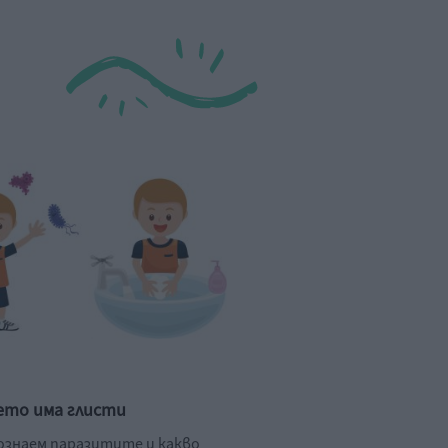
ето има глисти
познаем паразитите и какво