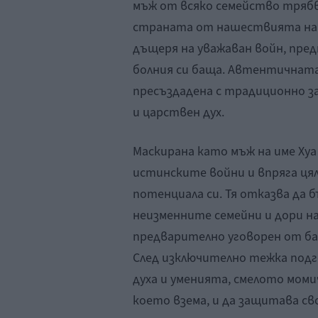
мъж от всяко семейство трябва
страната от нашествията на с
дъщеря на уважаван войн, пред
болния си баща. Автентичната
пресъздадена с традиционно за
и царствен дух.
Маскирана като мъж на име Хуа
истинските войни и впряга цял
потенциала си. Тя отказва да 
неизменните семейни и дори н
предварително уговорен от бащ
След изключително тежка подг
духа и уменията, смелото мом
което взема, и да защитава св