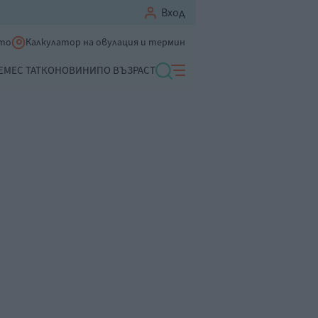
Вход
ето
Калкулатор на овулация и термин
ЕМЕ
С ТАТКО
НОВИНИ
ПО ВЪЗРАСТ