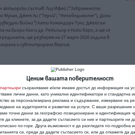
н актьорски състав: Лиу Ифей ("Забраненото
о Мулан, Джет Ли ("Герой", "Непобедимите"), Дони
узвездни войни
"
) като командира Тунг, Джейсън
а на Бьори Кан и др. Режисьор е Ники Каро, а ще се
м родината, ще разберем на 27 март 2020 година в
дублирана и субтитрирана версия.
Ценим вашата поверителност
партньори
съхраняваме и/или имаме достъп до информация на уст
отваме лични данни, като уникални идентификатори и стандартна 
йство за персонализирана реклама и съдържание, измерване на ре
едване на аудиторията и развитие на услуги.
С ваше разрешение н
аме точни данни за географско позициониране и идентификация ч
те да кликнете, за да дадете съгласието си ние и партньорите ни 
е описано по-горе. Друга възможност е да разгледате по-подробна
танията си, преди да дадете съгласието си, или да откажете да д