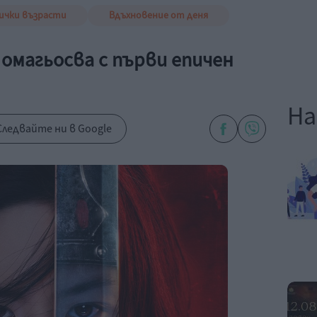
ички възрасти
Вдъхновение от деня
омагьосва с първи епичен
На
ледвайте ни в Google