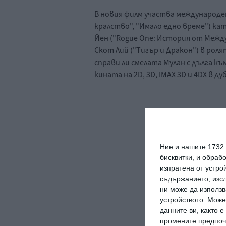
В новия филм участва международе
кралство", "Имало едно време") кат
Йен ("Rogue One: История от Межд
Скот Лий ("Тигър и Дракон") в ролят
справи ли смелата Мулан с дълга къ
кината на 2D, 3D, IMAX 3D и 4DX в 
Ние и нашите 1732
бисквитки, и обраб
изпратена от устро
съдържанието, изсл
ни може да използв
устройството. Може
данните ви, както 
промените предпочи