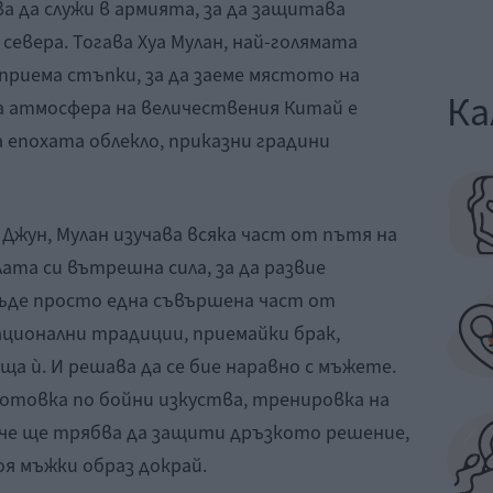
 да служи в армията, за да защитава
евера. Тогава Хуа Мулан, най-голямата
приема стъпки, за да заеме мястото на
Ка
 атмосфера на величествения Китай е
 епохата облекло, приказни градини
 Джун, Мулан изучава всяка част от пътя на
ата си вътрешна сила, за да развие
бъде просто една съвършена част от
ационални традиции, приемайки брак,
а ѝ. И решава да се бие наравно с мъжете.
отовка по бойни изкуства, тренировка на
иче ще трябва да защити дръзкото решение,
оя мъжки образ докрай.