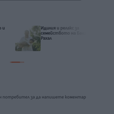
Рая Пеева с бременна
Башар
фотосесия
ан потребител за да напишете коментар