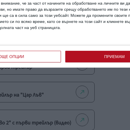
внимание, че за част от начините на обработване на личните ви д
 ви, но имате право да възразите срещу обработването им по тези 
 ще са в сила само за този уебсайт. Можете да промените своите
ието си по всяко време, като се върнете на този сайт и кликнете в
долната част на уеб страницата.
лм
ОЩЕ ОПЦИИ
ПРИЕМАМ
ърви трейлър
йлър на "Цар Лъв"
о 2" с първи трейлър (видео)