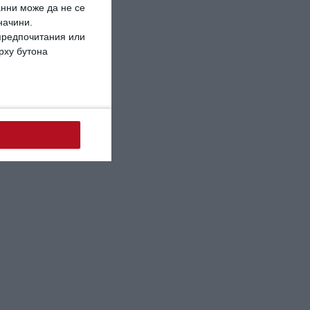
анни може да не се
начини.
 предпочитания или
ърху бутона