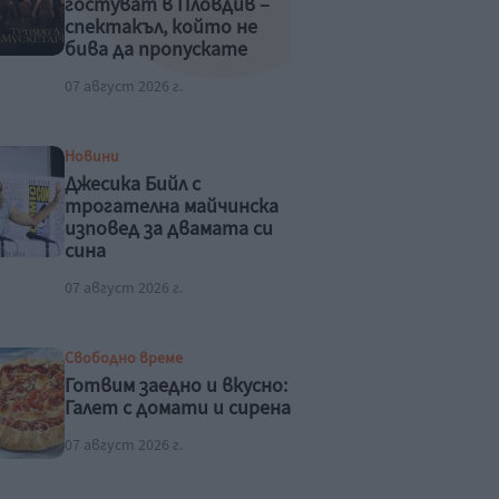
гостуват в Пловдив –
спектакъл, който не
бива да пропускате
това лято
07 август 2026 г.
Новини
Джесика Бийл с
трогателна майчинска
изповед за двамата си
сина
07 август 2026 г.
Свободно време
Готвим заедно и вкусно:
Галет с домати и сирена
07 август 2026 г.