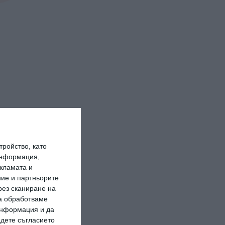
ройство, като
информация,
кламата и
ие и партньорите
рез сканиране на
да обработваме
 информация и да
адете съгласието