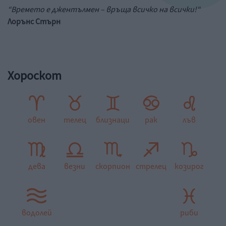
“Времето е джентълмен – връща всичко на всички!“
Лорънс Стърн
Хороскот
овен
телец
близнаци
рак
лъв
дева
везни
скорпион
стрелец
козирог
водолей
риби