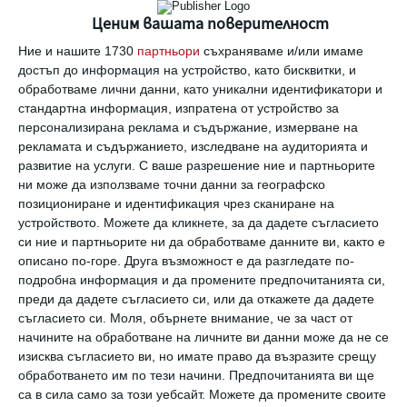
Ценим вашата поверителност
Виж всички коментари
Ние и нашите 1730
партньори
съхраняваме и/или имаме
достъп до информация на устройство, като бисквитки, и
обработваме лични данни, като уникални идентификатори и
стандартна информация, изпратена от устройство за
персонализирана реклама и съдържание, измерване на
рекламата и съдържанието, изследване на аудиторията и
Най нови
развитие на услуги.
С ваше разрешение ние и партньорите
ни може да използваме точни данни за географско
позициониране и идентификация чрез сканиране на
устройството. Можете да кликнете, за да дадете съгласието
Да поговорим
си ние и партньорите ни да обработваме данните ви, както е
Защо някои хора избягват връзките?
описано по-горе. Друга възможност е да разгледате по-
подробна информация и да промените предпочитанията си,
05 август 2026 г.
преди да дадете съгласието си, или да откажете да дадете
съгласието си.
Моля, обърнете внимание, че за част от
Здраве
начините на обработване на личните ви данни може да не се
Как бременната да оцелее в жегата
изисква съгласието ви, но имате право да възразите срещу
обработването им по тези начини. Предпочитанията ви ще
05 август 2026 г.
са в сила само за този уебсайт. Можете да промените своите