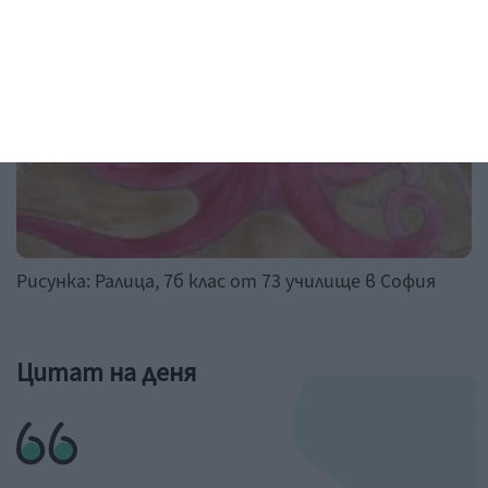
Рисунка: Ралица, 7б клас от 73 училище в София
Цитат на деня