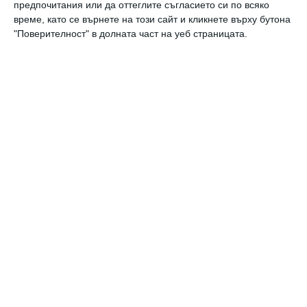
предпочитания или да оттеглите съгласието си по всяко
време, като се върнете на този сайт и кликнете върху бутона
"Поверителност" в долната част на уеб страницата.
Калкулатори
Календар на бременността
Календар на бебето по месеци
Калкулатор на овулация и термин