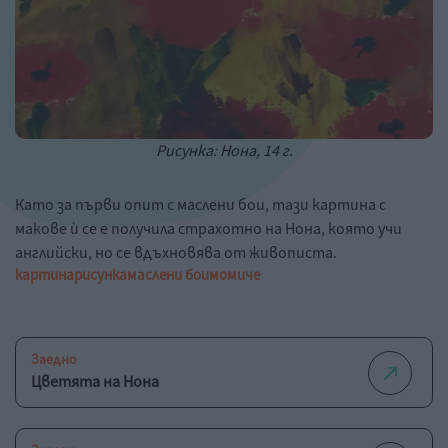
Рисунка: Нона, 14 г.
Като за първи опит с маслени бои, тази картина с
макове ѝ се е получила страхотно на Нона, която учи
английски, но се вдъхновява от живописта.
картина
рисунка
маслени бои
момиче
Заедно
Цветята на Нона