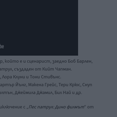
р, който е и сценарист, заедно Боб Барлен,
атрул, създаден от Кийт Чапман.
 Лора Клуни и Тони Стивънс.
артър Йънг, Макена Грейс, Тери Крюс, Снуп
илтън, Джеймила Джамил, Бил Най и др.
иключение с „
Пес патрул: Дино филмът
“ от