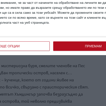
внимание, че за част от начините на обработване на личните ви д
 ви, но имате право да възразите срещу обработването им по тези 
 ще са в сила само за този уебсайт. Можете да промените своите
ието си по всяко време, като се върнете на този сайт и кликнете в
долната част на уеб страницата.
ОЩЕ ОПЦИИ
ПРИЕМАМ
 мистериозна буря, смелите членове на Пес
дван тропически остров, населен с…
 – кученце, което от години живее на
по всичко, свързано с праисторическия свят.
метът Хъмдингър започва безразсъдно да
а острова, той неволно предизвиква