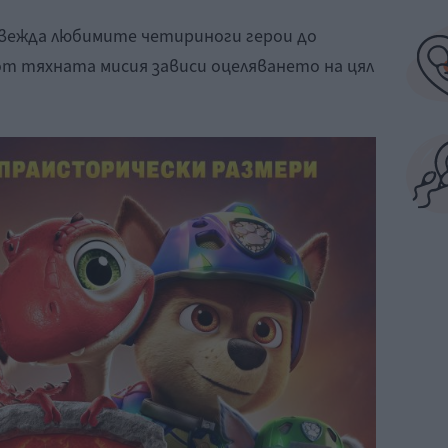
ежда любимите четириноги герои до
т тяхната мисия зависи оцеляването на цял