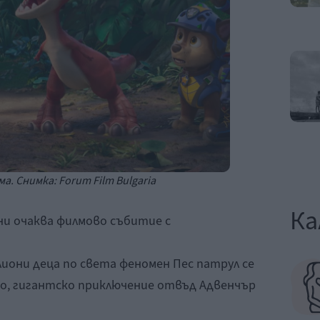
а. Снимка: Forum Film Bulgaria
Ка
ни очаква филмово събитие с
иони деца по света феномен Пес патрул се
во, гигантско приключение отвъд Адвенчър