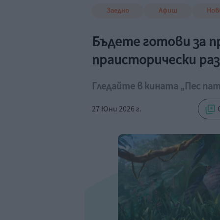
Заедно
Афиш
Нов
Бъдете готови за п
праисторически ра
Гледайте в кината „Пес па
27 Юни 2026 г.