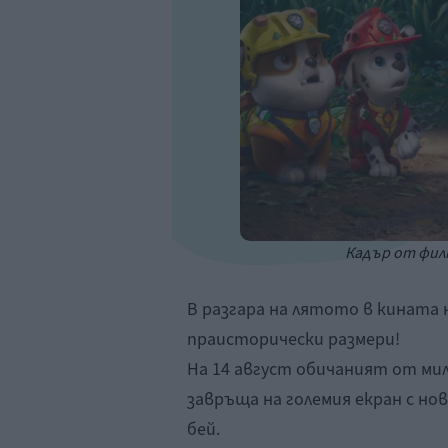
Кадър от филм
В разгара на лятото в кината 
праисторически размери!
На 14 август обичаният от мил
завръща на големия екран с но
бей.