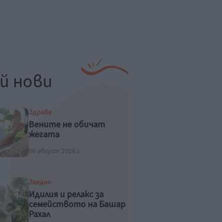
й нови
Здраве
Вените не обичат
жегата
06 август 2026 г.
Заедно
Идилия и релакс за
семейството на Башар
Рахал