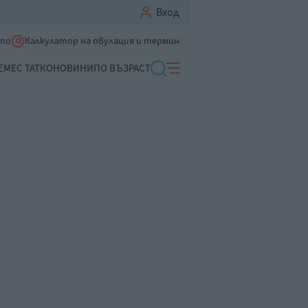
Вход
ето
Калкулатор на овулация и термин
ЕМЕ
С ТАТКО
НОВИНИ
ПО ВЪЗРАСТ