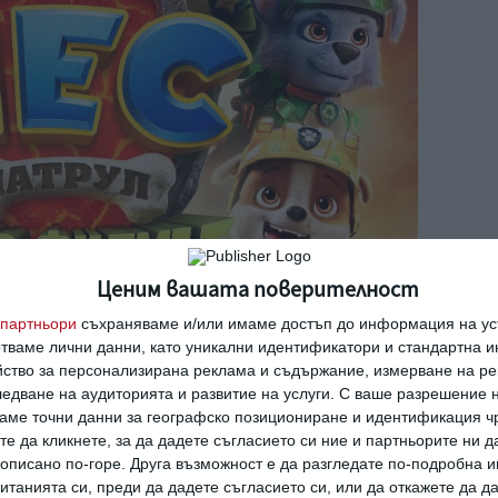
Ценим вашата поверителност
партньори
съхраняваме и/или имаме достъп до информация на уст
отваме лични данни, като уникални идентификатори и стандартна 
йство за персонализирана реклама и съдържание, измерване на ре
едване на аудиторията и развитие на услуги.
С ваше разрешение н
аме точни данни за географско позициониране и идентификация ч
те да кликнете, за да дадете съгласието си ние и партньорите ни 
е описано по-горе. Друга възможност е да разгледате по-подробна
танията си, преди да дадете съгласието си, или да откажете да д