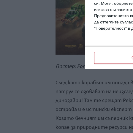
си.
Моля, обърнете 
изисква съгласието
Предпочитанията ви
да оттеглите съглас
"Поверителност" в 
Постер: Forum Film Bulgaria
След като корабът им попада в
патрул се озовават на неизсле
динозаври! Там те срещат Рекс
острова и е истински експерт 
Когато вечният им съперник к
копае за природните ресурси н