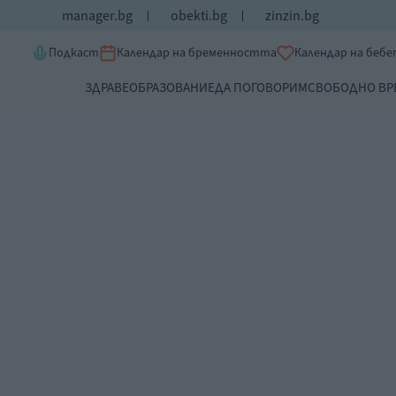
manager.bg
obekti.bg
zinzin.bg
Подкаст
Календар на бременността
Календар на беб
ЗДРАВЕ
ОБРАЗОВАНИЕ
ДА ПОГОВОРИМ
СВОБОДНО ВР