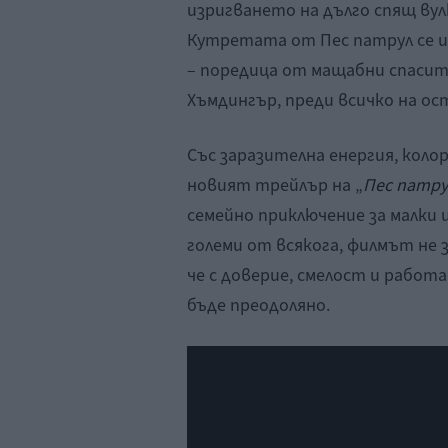
изригването на дълго спящ вул
Кутретата от Пес патрул се и
– поредица от мащабни спасите
Хъмдингър, преди всичко на ост
Със заразителна енергия, коло
новият трейлър на „
Пес патру
семейно приключение за малки и
големи от всякога, филмът не 
че с доверие, смелост и работ
бъде преодоляно.