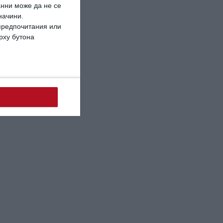
анни може да не се
начини.
 предпочитания или
ърху бутона