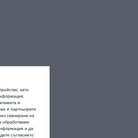
ройство, като
информация,
кламата и
ие и партньорите
рез сканиране на
да обработваме
 информация и да
адете съгласието