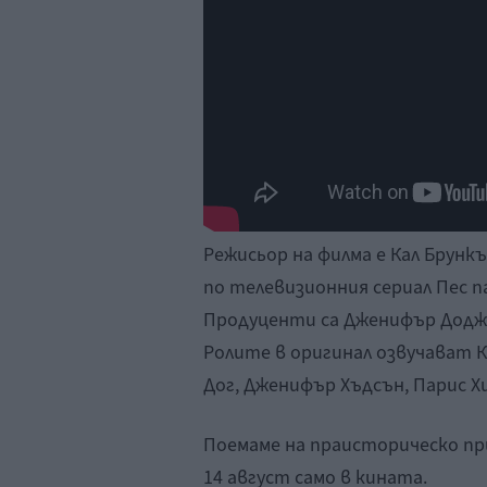
Режисьор на филма е Кал Брункъ
по телевизионния сериал Пес п
Продуценти са Дженифър Додж,
Ролите в оригинал озвучават К
Дог, Дженифър Хъдсън, Парис Х
Поемаме на праисторическо пр
14 август само в кината.