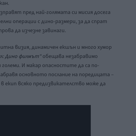
кан.
зправят пред най-голямата си мисия досега
лни операции с дино-размери, за да спрат
рова да изчезне завинаги.
ритна визия, динамичен екшън и много хумор
л: Дино филмът“
обещава незабравимо
 големи. И макар опасностите да са по-
забравя основното послание на поредицата –
а в екип всяко предизвикателство може да