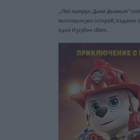
„Пес патрул: Дино филмът“
отв
мистериозен остров, където о
един Изгубен свят.