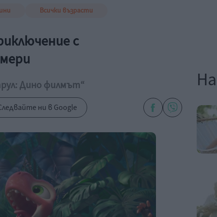
ини
Всички възрасти
риключение с
змери
На
трул: Дино филмът“
Следвайте ни в Google