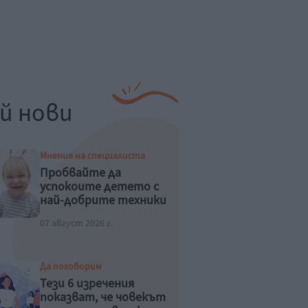
й нови
Мнение на специалиста
Пробвайте да
успокоите детето с
най-добрите техники
07 август 2026 г.
Да поговорим
Тези 6 изречения
показват, че човекът