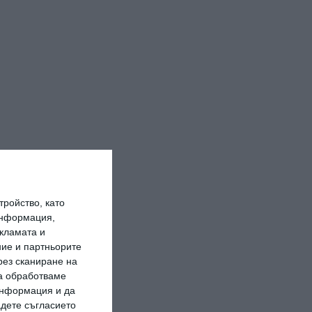
ройство, като
информация,
кламата и
ие и партньорите
рез сканиране на
да обработваме
 информация и да
адете съгласието