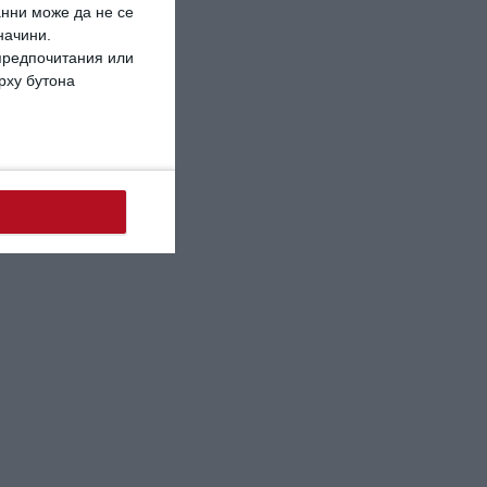
анни може да не се
начини.
 предпочитания или
ърху бутона