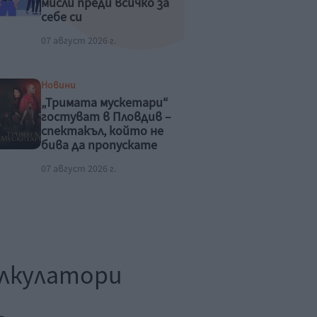
мисли преди всичко за
себе си
07 август 2026 г.
Новини
„Тримата мускетари“
гостуват в Пловдив –
спектакъл, който не
бива да пропускате
това лято
07 август 2026 г.
лкулатори