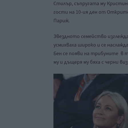
Стилър, съпругата му Кристин
гости на 10-ия ден от Открит
Париж.
Звездното семейство изглежд
усмихваха широко и се наслажда
Бен се появи на трибуните в т
му и дъщеря му бяха с черни виз