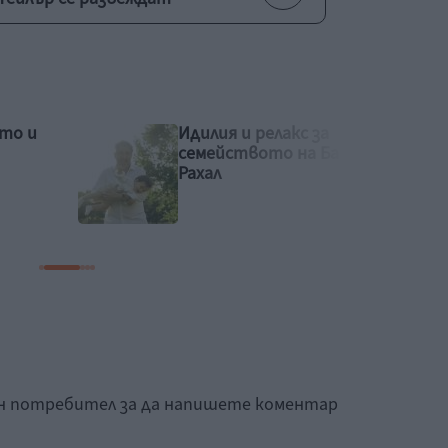
Рая Пеева с бременна
Башар
фотосесия
ан потребител за да напишете коментар