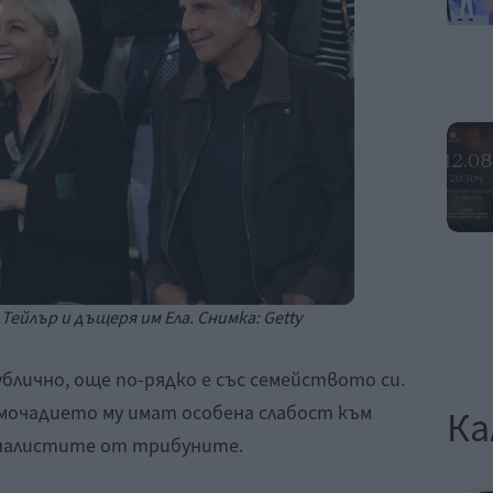
Тейлър и дъщеря им Ела. Снимка: Getty
ублично, още по-рядко е със семейството си.
мочадието му имат особена слабост към
Ка
налистите от трибуните.