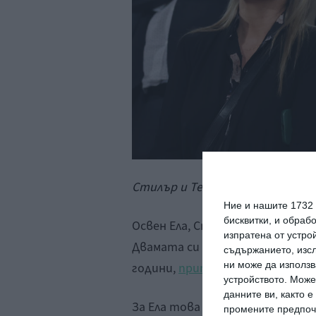
Стилър и Тейлър. Снимка: Getty
Ние и нашите 1732
бисквитки, и обраб
Освен Ела, Стилър и Тейлър им
изпратена от устро
Двамата си казаха „Да“ през 20
съдържанието, изсл
ни може да използв
години,
припомня
Hello
устройството. Може
данните ви, както 
За Ела това е второ пътуване 
промените предпочи