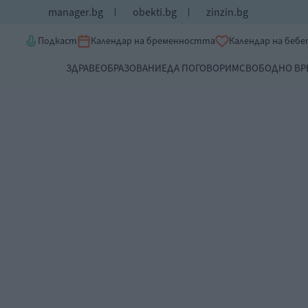
manager.bg
obekti.bg
zinzin.bg
Подкаст
Календар на бременността
Календар на беб
ЗДРАВЕ
ОБРАЗОВАНИЕ
ДА ПОГОВОРИМ
СВОБОДНО ВР