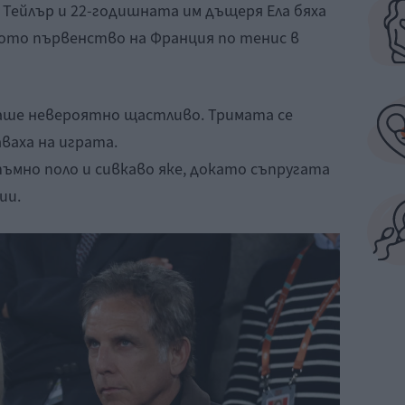
 Тейлър и 22-годишната им дъщеря Ела бяха
ото първенство на Франция по тенис в
аше невероятно щастливо. Тримата се
ваха на играта.
ъмно поло и сивкаво яке, докато съпругата
ии.