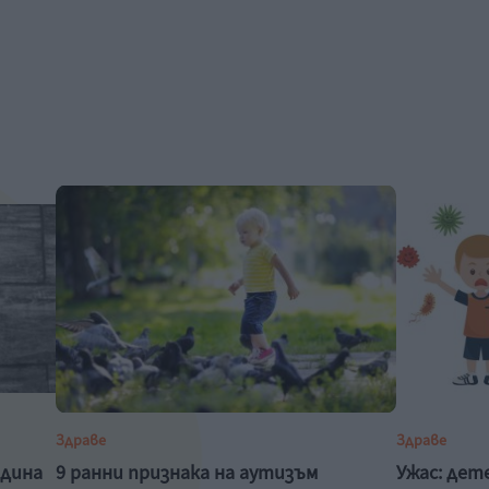
Здраве
Здраве
одина
9 ранни признака на аутизъм
Ужас: дет