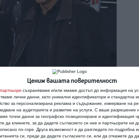
Ценим вашата поверителност
партньори
съхраняваме и/или имаме достъп до информация на уст
отваме лични данни, като уникални идентификатори и стандартна 
ат 18-годишен син Куинлин.
йство за персонализирана реклама и съдържание, измерване на ре
00 г. и са щастливо женени повече от 24
едване на аудиторията и развитие на услуги.
С ваше разрешение н
аме точни данни за географско позициониране и идентификация ч
те да кликнете, за да дадете съгласието си ние и партньорите ни 
е описано по-горе. Друга възможност е да разгледате по-подробна
с родителите й в рамките на два месеца.
танията си, преди да дадете съгласието си, или да откажете да д