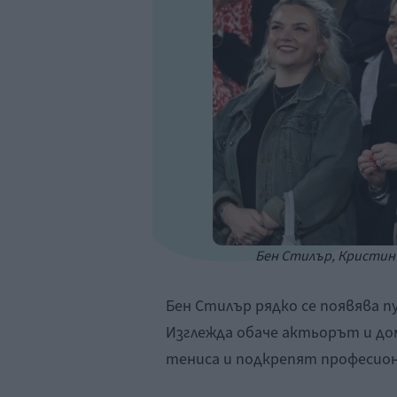
Бен Стилър, Кристин 
Бен Стилър рядко се появява п
Изглежда обаче актьорът и до
тениса и подкрепят професио