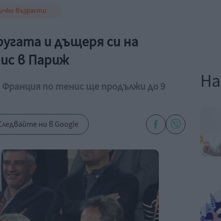
ички възрасти
ругата и дъщеря си на
ис в Париж
На
Франция по тенис ще продължи до 9
Следвайте ни в Google