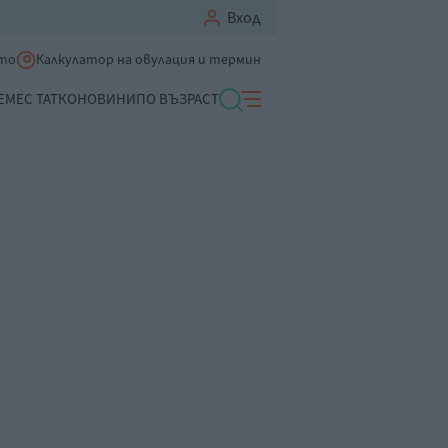
Вход
ето
Калкулатор на овулация и термин
ЕМЕ
С ТАТКО
НОВИНИ
ПО ВЪЗРАСТ