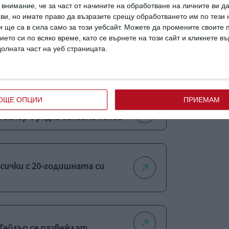
внимание, че за част от начините на обработване на личните ви д
градите на Фондация Гордън Паркс.
 ви, но имате право да възразите срещу обработването им по тези 
 ще са в сила само за този уебсайт. Можете да промените своите
ието си по всяко време, като се върнете на този сайт и кликнете в
долната част на уеб страницата.
онат
съпруга
актьор
ОЩЕ ОПЦИИ
ПРИЕМАМ
ейлър с рядка семейна поява
сички с 20-годишната си
Тейлър се развеждат