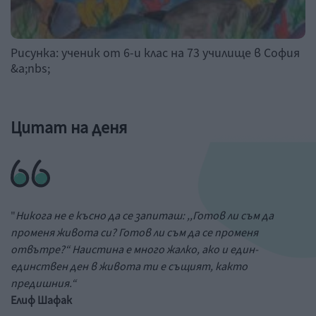
Рисунка: ученик от 6-и клас на 73 училище в София
&a;nbs;
Цитат на деня
"
Никога не е късно да се запиташ: ,,Готов ли съм да
променя живота си? Готов ли съм да се променя
отвътре?“ Наистина е много жалко, ако и един-
единствен ден в живота ти е същият, както
предишния.“
Елиф Шафак