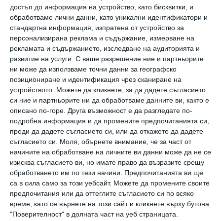
Любовта им пламва бурно и лудо. Имат
достъп до информация на устройство, като бисквитки, и
„сериозна химия“ помежду си, признава Дичо.
обработваме лични данни, като уникални идентификатори и
Той е Овен, тя – Стрелец – огнени зодии,
стандартна информация, изпратена от устройство за
персонализирана реклама и съдържание, измерване на
които запазват пламъка помежду си през
рекламата и съдържанието, изследване на аудиторията и
годините.
развитие на услуги.
С ваше разрешение ние и партньорите
ни може да използваме точни данни за географско
позициониране и идентификация чрез сканиране на
„Любовта е всичко!“ -
разсъждава Дичо.
устройството. Можете да кликнете, за да дадете съгласието
си ние и партньорите ни да обработваме данните ви, както е
описано по-горе. Друга възможност е да разгледате по-
подробна информация и да промените предпочитанията си,
преди да дадете съгласието си, или да откажете да дадете
съгласието си.
Моля, обърнете внимание, че за част от
начините на обработване на личните ви данни може да не се
изисква съгласието ви, но имате право да възразите срещу
обработването им по тези начини. Предпочитанията ви ще
са в сила само за този уебсайт. Можете да промените своите
предпочитания или да оттеглите съгласието си по всяко
време, като се върнете на този сайт и кликнете върху бутона
"Поверителност" в долната част на уеб страницата.