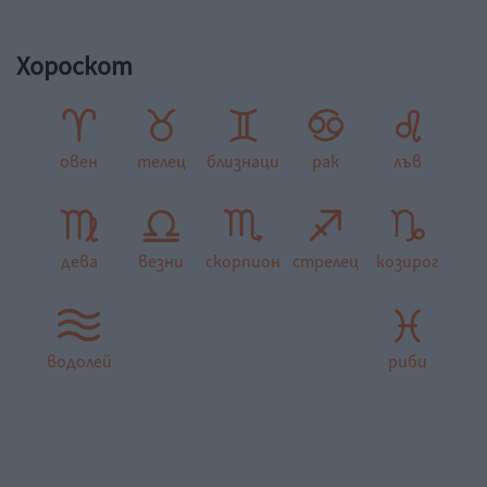
Хороскот
овен
телец
близнаци
рак
лъв
дева
везни
скорпион
стрелец
козирог
водолей
риби