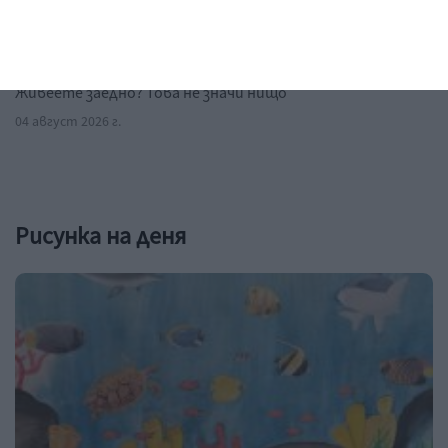
Признай, че не си готов да станеш
баща
Живеете заедно? Това не значи нищо
04 август 2026 г.
Рисунка на деня