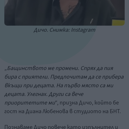
Дичо. Снимка: Instagram
„Бащинството ме промени. Спрях да пия
бира с приятели. Предпочитам да се прибера
вкъщи при децата. На първо място са ми
децата. Улегнах. Други са вече
приоритетите ми
“, призна Дичо, който бе
гост на Диана Любенова в студиото на БНТ.
Познаваме Дичо повече като изпълнител и