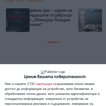
Джони Деп – царят на
З
чудаците се завръща
с „Ебенизър: Коледна
песен“
Най нови
Ценим вашата поверителност
Ние и нашите 1732
партньори
съхраняваме и/или имаме
достъп до информация на устройство, като бисквитки, и
Мнение на специалиста
обработваме лични данни, като уникални идентификатори и
Детето пита: Защо сърцето бие
стандартна информация, изпратена от устройство за
персонализирана реклама и съдържание, измерване на