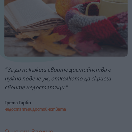
“За да покажеш своите достойнства е
нужно повече ум, отколкото да скриеш
своите недостатъци.”
Грета Гарбо
недостатъци
достойнствата
Още от
Заедно