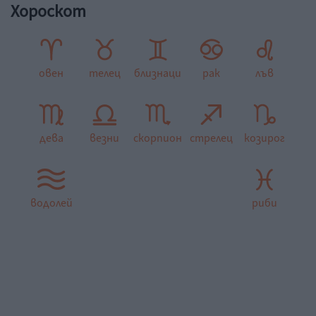
Хороскот
овен
телец
близнаци
рак
лъв
дева
везни
скорпион
стрелец
козирог
водолей
риби