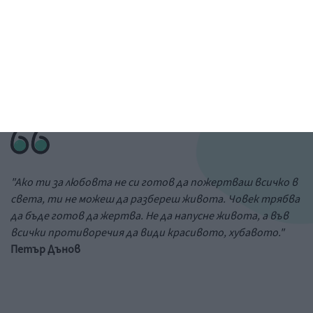
Рисунка: ученик от 6-и клас на 73 училище в София
&a;nbs;
Цитат на деня
"Ако ти за любовта не си готов да пожертваш всичко в
света, ти не можеш да разбереш живота. Човек трябва
да бъде готов да жертва. Не да напусне живота, а във
всички противоречия да види красивото, хубавото."
Петър Дънов