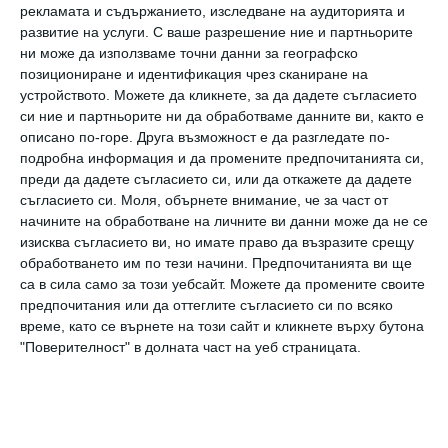
09 август 2026 г.
рекламата и съдържанието, изследване на аудиторията и
развитие на услуги.
С ваше разрешение ние и партньорите
Здраве
ни може да използваме точни данни за географско
Защо не трябва да плувате по време
позициониране и идентификация чрез сканиране на
на гръмотевична буря
устройството. Можете да кликнете, за да дадете съгласието
си ние и партньорите ни да обработваме данните ви, както е
09 август 2026 г.
описано по-горе. Друга възможност е да разгледате по-
подробна информация и да промените предпочитанията си,
преди да дадете съгласието си, или да откажете да дадете
съгласието си.
Моля, обърнете внимание, че за част от
начините на обработване на личните ви данни може да не се
Калкулатори
изисква съгласието ви, но имате право да възразите срещу
обработването им по тези начини. Предпочитанията ви ще
са в сила само за този уебсайт. Можете да промените своите
предпочитания или да оттеглите съгласието си по всяко
време, като се върнете на този сайт и кликнете върху бутона
Календар на бременността
"Поверителност" в долната част на уеб страницата.
Календар на бебето по месеци