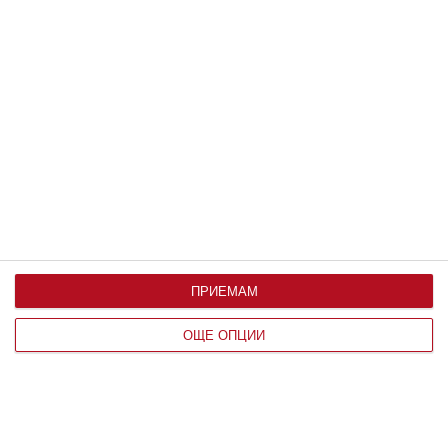
Заедно
Любовта топли, но не изгаря
09 август 2026
г.
ПРИЕМАМ
ОЩЕ ОПЦИИ