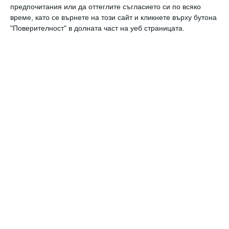
предпочитания или да оттеглите съгласието си по всяко
време, като се върнете на този сайт и кликнете върху бутона
"Поверителност" в долната част на уеб страницата.
Калкулатори
Календар на бременността
Календар на бебето по месеци
Калкулатор на овулация и термин