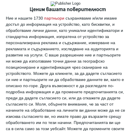
Ценим вашата поверителност
Най нови
Ние и нашите 1730
партньори
съхраняваме и/или имаме
достъп до информация на устройство, като бисквитки, и
обработваме лични данни, като уникални идентификатори и
стандартна информация, изпратена от устройство за
Здраве
персонализирана реклама и съдържание, измерване на
Вените не обичат жегата
рекламата и съдържанието, изследване на аудиторията и
развитие на услуги.
С ваше разрешение ние и партньорите
06 август 2026 г.
ни може да използваме точни данни за географско
позициониране и идентификация чрез сканиране на
Заедно
устройството. Можете да кликнете, за да дадете съгласието
Идилия и релакс за семейството на
си ние и партньорите ни да обработваме данните ви, както е
Башар Рахал
описано по-горе. Друга възможност е да разгледате по-
06 август 2026 г.
подробна информация и да промените предпочитанията си,
преди да дадете съгласието си, или да откажете да дадете
Заедно
съгласието си.
Моля, обърнете внимание, че за част от
Рая Пеева с бременна фотосесия
начините на обработване на личните ви данни може да не се
06 август 2026 г.
изисква съгласието ви, но имате право да възразите срещу
обработването им по тези начини. Предпочитанията ви ще
са в сила само за този уебсайт. Можете да промените своите