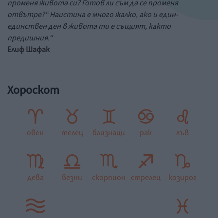
променя живота си? Готов ли съм да се променя
отвътре?“ Наистина е много жалко, ако и един-
единствен ден в живота ти е същият, както
предишния.“
Елиф Шафак
Хороскот
овен
телец
близнаци
рак
лъв
дева
везни
скорпион
стрелец
козирог