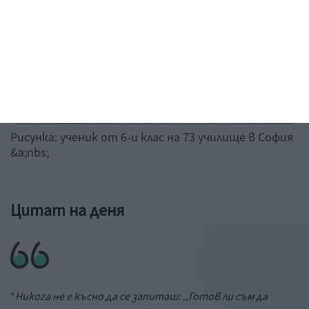
Рисунка: ученик от 6-и клас на 73 училище в София
&a;nbs;
Цитат на деня
"
Никога не е късно да се запиташ: ,,Готов ли съм да