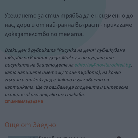
Усещането за стил трябва да е неизменно до
нас, дори и от най-ранна възраст - прилагаме
доказателство по темата.
Всеки ден в рубриката "Рисунка на деня" публикуваме
творби на вашите деца. Може да ни изпращате
рисунките на вашето дете на
editorial@noviteroditeli.bg
,
като напишете името му (поне първото), на колко
години и от кой град е, както и заглавието на
картинката. Ще се радваме да споделите и интересна
история около нея, ако има такава.
стилна
млада
дама
Още от
Заедно