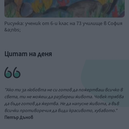
Рисунка: ученик от 6-и клас на 73 училище в София
&a;nbs;
Цитат на деня
"Ако ти за любовта не си готов да пожертваш всичко в
света, ти не можеш да разбереш живота. Човек трябва
да бъде готов да жертва. Не да напусне живота, а във
всички противоречия да види красивото, хубавото."
Петър Дънов