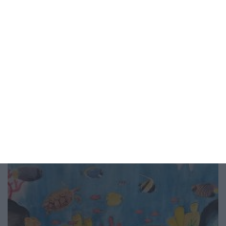
Как да предпазим детето от
прегряване
4 правила за всеки ден - на вилата и на море
06 август 2026 г.
Рисунка на деня