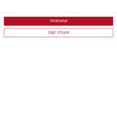
ПРИЕМАМ
Здраве
ОЩЕ ОПЦИИ
Жега и безсъние мъчат бременната
Съвети от жени, намерили решение
08 август 2026 г.