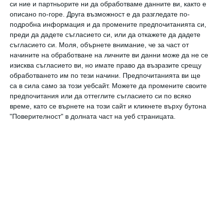
си ние и партньорите ни да обработваме данните ви, както е
музикалната среда е създадена от маестро
описано по-горе. Друга възможност е да разгледате по-
подробна информация и да промените предпочитанията си,
Антони Дончев.
преди да дадете съгласието си, или да откажете да дадете
съгласието си.
Моля, обърнете внимание, че за част от
Мисията на артистите е с техните глсове
начините на обработване на личните ви данни може да не се
изисква съгласието ви, но имате право да възразите срещу
да оживеят 29 любими стихове на класици
обработването им по тези начини. Предпочитанията ви ще
като Ран Босилек, Валери Петров, иван
са в сила само за този уебсайт. Можете да промените своите
предпочитания или да оттеглите съгласието си по всяко
Вазов, Георги Константинов, които майки и
време, като се върнете на този сайт и кликнете върху бутона
баби знаят на изуст.
"Поверителност" в долната част на уеб страницата.
Проектът дава възможност на децата да
слушат българска поезия навсякъде - у дома,
в колата, по време на път или преди сън.
Мона Василева