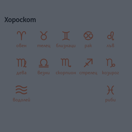
Хороскот
овен
телец
близнаци
рак
лъв
дева
везни
скорпион
стрелец
козирог
водолей
риби