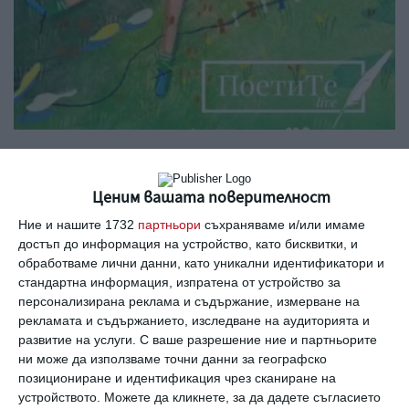
Аудиопоредицата „Поетите Live и Децата“.
Снимка: Instagram
Ценим вашата поверителност
Ние и нашите 1732
партньори
съхраняваме и/или имаме
Аудиопоредицата
„Поетите Live и Децата
“
достъп до информация на устройство, като бисквитки, и
обработваме лични данни, като уникални идентификатори и
е достъпна във всички големи музикални
стандартна информация, изпратена от устройство за
платформи.
персонализирана реклама и съдържание, измерване на
рекламата и съдържанието, изследване на аудиторията и
Освен двете актриси стиховете четат
развитие на услуги.
С ваше разрешение ние и партньорите
Владо Пенев, Захари Бахаров, Юлиан Вергов,
ни може да използваме точни данни за географско
Иван Бърнев, Малин Кръстев, Бойко
позициониране и идентификация чрез сканиране на
устройството. Можете да кликнете, за да дадете съгласието
Кръстанов, Теодора Духовникова, а