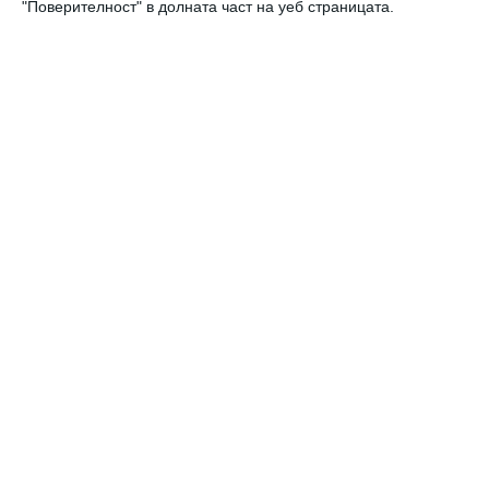
"Поверителност" в долната част на уеб страницата.
Калкулатори
Календар на бременността
Календар на бебето по месеци
Калкулатор на овулация и термин