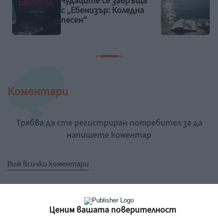
чудаците се завръща
с „Ебенизър: Коледна
песен“
Коментари
Трябва да сте регистриран потребител за да
напишете коментар
Виж всички коментари
Ценим вашата поверителност