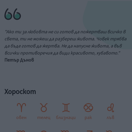
"Ако ти за любовта не си готов да пожертваш всичко в
света, ти не можеш да разбереш живота. Човек трябва
да бъде готов да жертва. Не да напусне живота, а във
всички противоречия да види красивото, хубавото."
Петър Дънов
Хороскот
овен
телец
близнаци
рак
лъв