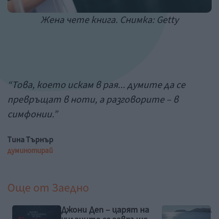
Жена чете книга. Снимка: Getty
“Това, което искам в рая... думите да се
превръщат в ноти, а разговорите – в
симфонии.”
Тина Търнър
думи
ноти
рай
Още от
Заедно
Джони Деп – царят на
З