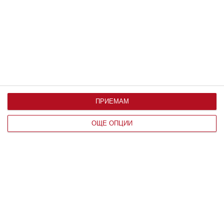
08 август 2026 г.
ПРИЕМАМ
ОЩЕ ОПЦИИ
Здраве
Жега и безсъние мъчат бременната
Съвети от жени, намерили решение
08 август 2026 г.