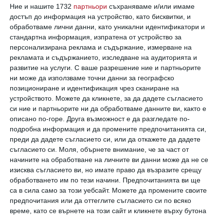
Ние и нашите 1732
партньори
съхраняваме и/или имаме
Най нови
достъп до информация на устройство, като бисквитки, и
обработваме лични данни, като уникални идентификатори и
стандартна информация, изпратена от устройство за
персонализирана реклама и съдържание, измерване на
Здраве
рекламата и съдържанието, изследване на аудиторията и
Защо не трябва да плувате по време
развитие на услуги.
С ваше разрешение ние и партньорите
на гръмотевична буря
ни може да използваме точни данни за географско
позициониране и идентификация чрез сканиране на
09 август 2026 г.
устройството. Можете да кликнете, за да дадете съгласието
Заедно
си ние и партньорите ни да обработваме данните ви, както е
Любовта топли, но не изгаря
описано по-горе. Друга възможност е да разгледате по-
подробна информация и да промените предпочитанията си,
09 август 2026 г.
преди да дадете съгласието си, или да откажете да дадете
съгласието си.
Моля, обърнете внимание, че за част от
Свободно време
начините на обработване на личните ви данни може да не се
Най-добрите и най-лошите кулинари
изисква съгласието ви, но имате право да възразите срещу
сред зодиите
обработването им по тези начини. Предпочитанията ви ще
са в сила само за този уебсайт. Можете да промените своите
08 август 2026 г.
предпочитания или да оттеглите съгласието си по всяко
време, като се върнете на този сайт и кликнете върху бутона