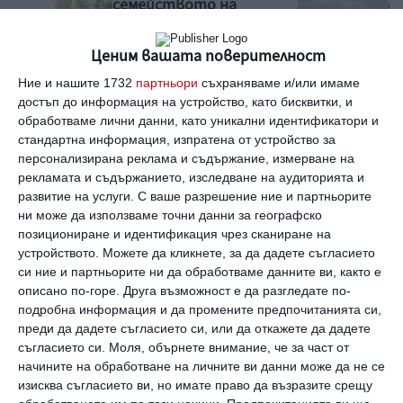
семейството на
ф
Башар Рахал
Ценим вашата поверителност
Ние и нашите 1732
партньори
съхраняваме и/или имаме
достъп до информация на устройство, като бисквитки, и
обработваме лични данни, като уникални идентификатори и
стандартна информация, изпратена от устройство за
персонализирана реклама и съдържание, измерване на
Коментари
рекламата и съдържанието, изследване на аудиторията и
развитие на услуги.
С ваше разрешение ние и партньорите
ни може да използваме точни данни за географско
Трябва да сте регистриран потребител за да
позициониране и идентификация чрез сканиране на
напишете коментар
устройството. Можете да кликнете, за да дадете съгласието
си ние и партньорите ни да обработваме данните ви, както е
описано по-горе. Друга възможност е да разгледате по-
Виж всички коментари
подробна информация и да промените предпочитанията си,
преди да дадете съгласието си, или да откажете да дадете
съгласието си.
Моля, обърнете внимание, че за част от
начините на обработване на личните ви данни може да не се
изисква съгласието ви, но имате право да възразите срещу