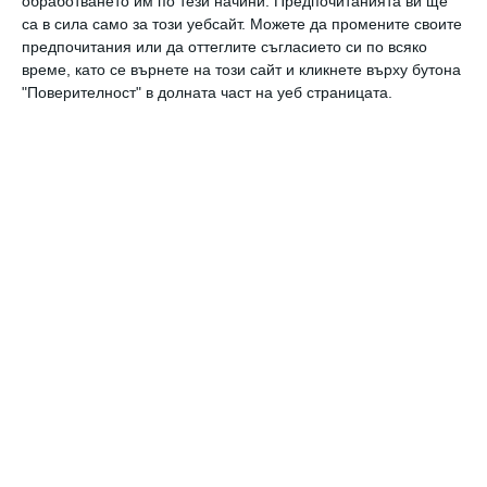
обработването им по тези начини. Предпочитанията ви ще
са в сила само за този уебсайт. Можете да промените своите
Най нови
предпочитания или да оттеглите съгласието си по всяко
време, като се върнете на този сайт и кликнете върху бутона
"Поверителност" в долната част на уеб страницата.
Новини
„Тримата мускетари“ гостуват в
Пловдив – спектакъл, който не бива
да пропускате това лято
07 август 2026 г.
Новини
Джесика Бийл с трогателна майчинска
изповед за двамата си сина
07 август 2026 г.
Свободно време
Готвим заедно и вкусно: Галет с
домати и сирена
07 август 2026 г.