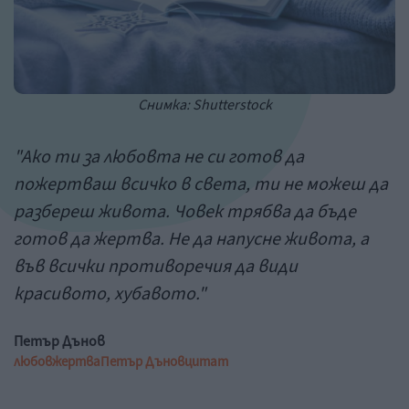
Снимка: Shutterstock
"Ако ти за любовта не си готов да
пожертваш всичко в света, ти не можеш да
разбереш живота. Човек трябва да бъде
готов да жертва. Не да напусне живота, а
във всички противоречия да види
красивото, хубавото."
Петър Дънов
любов
жертва
Петър Дънов
цитат