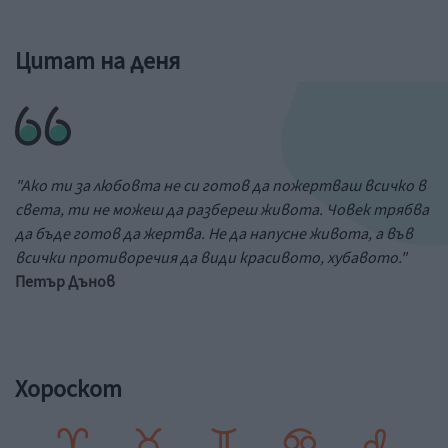
Цитат на деня
"Ако ти за любовта не си готов да пожертваш всичко в
света, ти не можеш да разбереш живота. Човек трябва
да бъде готов да жертва. Не да напусне живота, а във
всички противоречия да види красивото, хубавото."
Петър Дънов
Хороскот