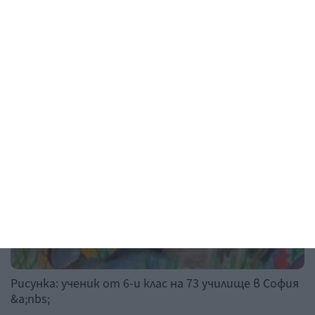
05 август 2026 г.
Рисунка на деня
Рисунка: ученик от 6-и клас на 73 училище в София
&a;nbs;