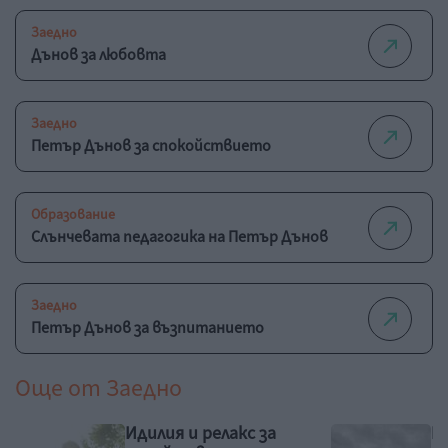
Заедно
Дънов за любовта
Заедно
Петър Дънов за спокойствието
Образование
Слънчевата педагогика на Петър Дънов
Заедно
Петър Дънов за възпитанието
Още от
Заедно
Идилия и релакс за
Р