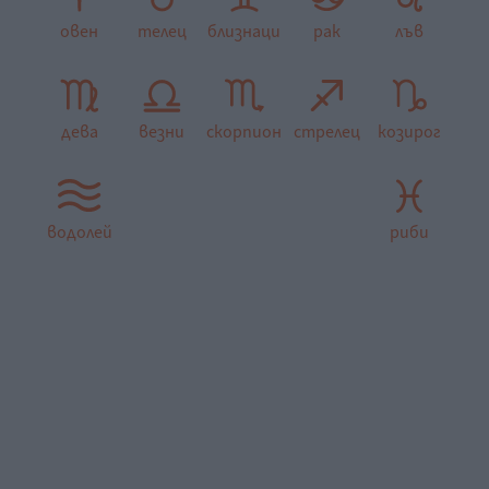
овен
телец
близнаци
рак
лъв
дева
везни
скорпион
стрелец
козирог
водолей
риби