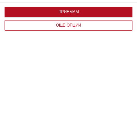
Защо хората с години живеят в
ПРИЕМАМ
нещастен брак
ОЩЕ ОПЦИИ
Обяснение дават психолози
08 август 2026 г.
Здраве