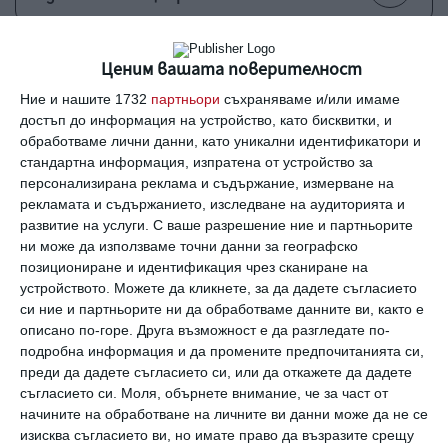
Още от
Заедно
Ценим вашата поверителност
Джони Деп – царят на
З
Ние и нашите 1732
партньори
съхраняваме и/или имаме
чудаците се завръща
достъп до информация на устройство, като бисквитки, и
с „Ебенизър: Коледна
обработваме лични данни, като уникални идентификатори и
песен“
стандартна информация, изпратена от устройство за
персонализирана реклама и съдържание, измерване на
рекламата и съдържанието, изследване на аудиторията и
развитие на услуги.
С ваше разрешение ние и партньорите
ни може да използваме точни данни за географско
позициониране и идентификация чрез сканиране на
устройството. Можете да кликнете, за да дадете съгласието
Коментари
си ние и партньорите ни да обработваме данните ви, както е
описано по-горе. Друга възможност е да разгледате по-
подробна информация и да промените предпочитанията си,
Трябва да сте регистриран потребител за да
преди да дадете съгласието си, или да откажете да дадете
напишете коментар
съгласието си.
Моля, обърнете внимание, че за част от
начините на обработване на личните ви данни може да не се
изисква съгласието ви, но имате право да възразите срещу