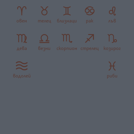
овен
телец
близнаци
рак
лъв
дева
везни
скорпион
стрелец
козирог
водолей
риби