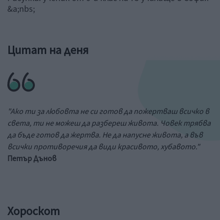
&a;nbs;
Цитат на деня
"Ако ти за любовта не си готов да пожертваш всичко в
света, ти не можеш да разбереш живота. Човек трябва
да бъде готов да жертва. Не да напусне живота, а във
всички противоречия да види красивото, хубавото."
Петър Дънов
Хороскот