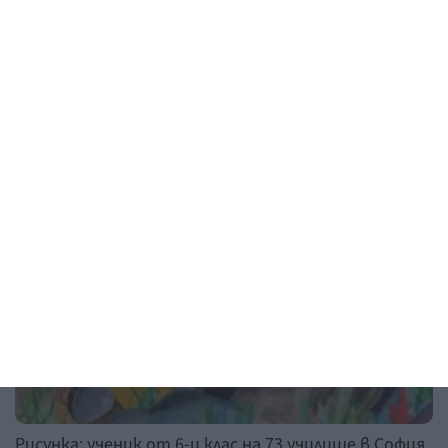
спазват
07 август 2026 г.
Рисунка на деня
Рисунка: ученик от 6-и клас на 73 училище в София