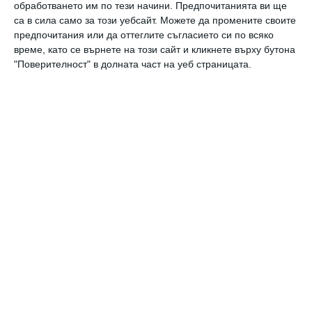
Виж всички коментари
обработването им по тези начини. Предпочитанията ви ще
са в сила само за този уебсайт. Можете да промените своите
предпочитания или да оттеглите съгласието си по всяко
време, като се върнете на този сайт и кликнете върху бутона
"Поверителност" в долната част на уеб страницата.
Най нови
Здраве
Защо не трябва да плувате по време
на гръмотевична буря
09 август 2026 г.
Заедно
Любовта топли, но не изгаря
09 август 2026 г.
Свободно време