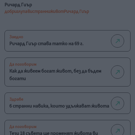
Ричард Гиър
добри
глупави
странни
живот
Ричард Гиър
Заедно
Ричард Гиър става татко на 69 г.
Да поговорим
Как да живеем богат живот, без да бъдем
богати
Здраве
6 странни навика, които удължават живота
Да поговорим
Тези 18 съвета ще променят живота ви