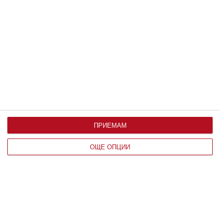
Заедно
Идилия и релакс за семейството на
Башар Рахал
Любомира Башева пусна фоторазказ от ваканцията им
06 август 2026 г.
ПРИЕМАМ
ОЩЕ ОПЦИИ