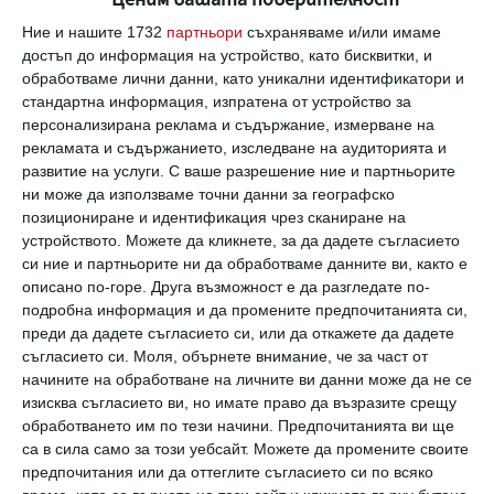
Коментари
Ние и нашите 1732
партньори
съхраняваме и/или имаме
достъп до информация на устройство, като бисквитки, и
обработваме лични данни, като уникални идентификатори и
Трябва да сте регистриран потребител за да
стандартна информация, изпратена от устройство за
персонализирана реклама и съдържание, измерване на
напишете коментар
рекламата и съдържанието, изследване на аудиторията и
развитие на услуги.
С ваше разрешение ние и партньорите
Виж всички коментари
ни може да използваме точни данни за географско
позициониране и идентификация чрез сканиране на
устройството. Можете да кликнете, за да дадете съгласието
си ние и партньорите ни да обработваме данните ви, както е
описано по-горе. Друга възможност е да разгледате по-
подробна информация и да промените предпочитанията си,
преди да дадете съгласието си, или да откажете да дадете
Най нови
съгласието си.
Моля, обърнете внимание, че за част от
начините на обработване на личните ви данни може да не се
изисква съгласието ви, но имате право да възразите срещу
обработването им по тези начини. Предпочитанията ви ще
Здраве
са в сила само за този уебсайт. Можете да промените своите
15 съвета за по-здравословен начин
предпочитания или да оттеглите съгласието си по всяко
на живот