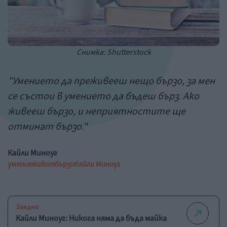
Снимка: Shutterstock
"Умението да преживееш нещо бързо, за мен
се състои в умението да бъдеш бърз. Ако
живееш бързо, и неприятностите ще
отминат бързо."
Кайли Миноуг
умение
живот
бързо
Кайли Миноуг
Заедно
Кайли Миноуг: Никога няма да бъда майка