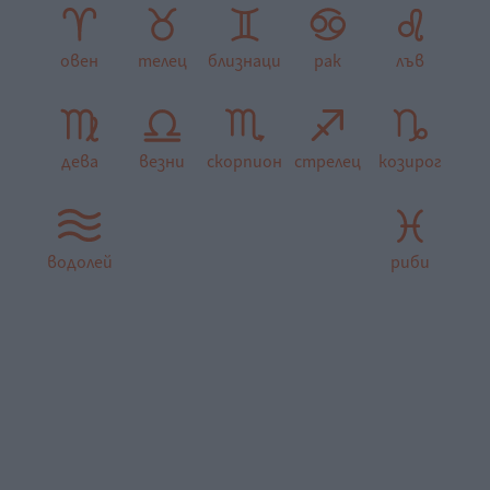
овен
телец
близнаци
рак
лъв
дева
везни
скорпион
стрелец
козирог
водолей
риби