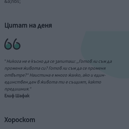
&a;nbs;
Цитат на деня
"
Никога не е късно да се запиташ: ,,Готов ли съм да
променя живота си? Готов ли съм да се променя
отвътре?“ Наистина е много жалко, ако и един-
единствен ден в живота ти е същият, както
предишния.“
Елиф Шафак
Хороскот