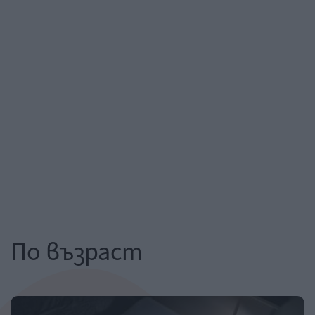
По възраст