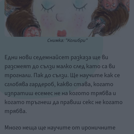
Снимка: "Колибри"
Едни нови седемнайсет разказа ще ви
разсмеят до сълзи малко след като са ви
трогнали. Пак до сълзи. Ще научите как се
сглобява гардероб, какво става, когато
изпратиш есемес не на когото трябва и
когато тръгнеш да правиш секс не когато
трябва.
Много неща ще научите от ироничните