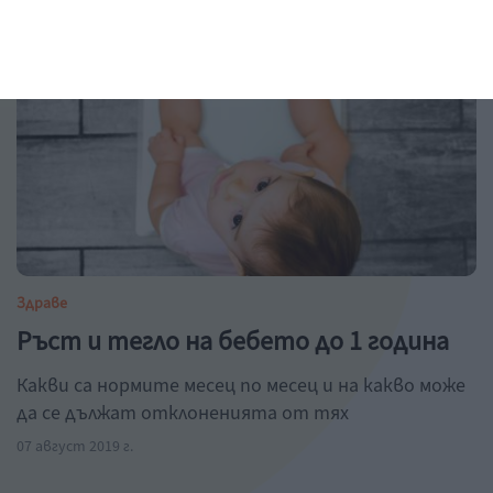
Здраве
Ръст и тегло на бебето до 1 година
Какви са нормите месец по месец и на какво може
да се дължат отклоненията от тях
07 август 2019 г.