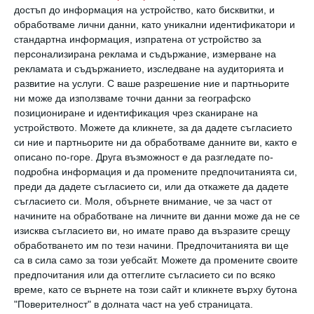
достъп до информация на устройство, като бисквитки, и
обработваме лични данни, като уникални идентификатори и
стандартна информация, изпратена от устройство за
Става ли дума за чувства, интуицията
персонализирана реклама и съдържание, измерване на
почти никога не ни лъже. Ние обаче за беля
рекламата и съдържанието, изследване на аудиторията и
все не ѝ вярваме. Вярваме в „почти-то“.
развитие на услуги.
С ваше разрешение ние и партньорите
ни може да използваме точни данни за географско
позициониране и идентификация чрез сканиране на
Съдбата не е рулетка, а програмен код. Тук
устройството. Можете да кликнете, за да дадете съгласието
няма случайности. Погрешните есемеси
си ние и партньорите ни да обработваме данните ви, както е
описано по-горе. Друга възможност е да разгледате по-
(това е първата история от поредицата с
подробна информация и да промените предпочитанията си,
подобни сюжети) никога не се пращат
преди да дадете съгласието си, или да откажете да дадете
съгласието си.
Моля, обърнете внимание, че за част от
случайно.
начините на обработване на личните ви данни може да не се
изисква съгласието ви, но имате право да възразите срещу
Значи, по някое време в началото на века
обработването им по тези начини. Предпочитанията ви ще
са в сила само за този уебсайт. Можете да промените своите
скучният ми приятел Аркаша пое по
предпочитания или да оттеглите съгласието си по всяко
трънливия път на моногамията. Тръгна по
време, като се върнете на този сайт и кликнете върху бутона
"Поверителност" в долната част на уеб страницата.
него заедно с девойка на име Аня.