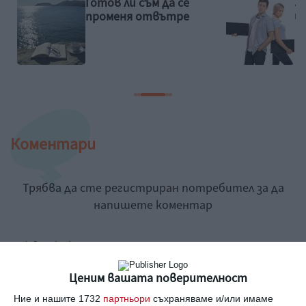
Готов ли съм да се
З
променя отвътре
и
Коментари
Трябва да сте регистриран потребител за да
напишете коментар
Виж всички коментари
Ценим вашата поверителност
Ние и нашите 1732
партньори
съхраняваме и/или имаме