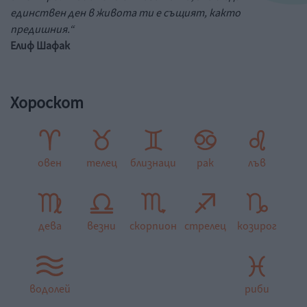
единствен ден в живота ти е същият, както
предишния.“
Елиф Шафак
Хороскот
овен
телец
близнаци
рак
лъв
дева
везни
скорпион
стрелец
козирог
водолей
риби