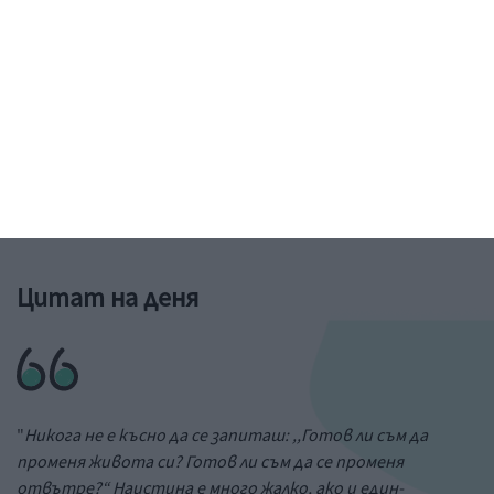
Рисунка: ученик от 6-и клас на 73 училище в София
&a;nbs;
Цитат на деня
"
Никога не е късно да се запиташ: ,,Готов ли съм да
променя живота си? Готов ли съм да се променя
отвътре?“ Наистина е много жалко, ако и един-