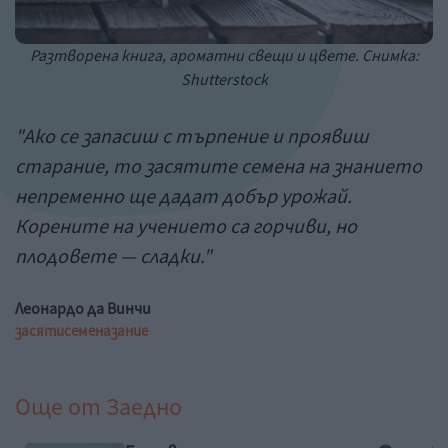
Разтворена книга, ароматни свещи и цвете. Снимка:
Shutterstock
"Ако се запасиш с търпение и проявиш
старание, то засятите семена на знанието
непременно ще дадат добър урожай.
Корените на учението са горчиви, но
плодовете — сладки."
Леонардо да Винчи
засяти
семена
зание
Още от
Заедно