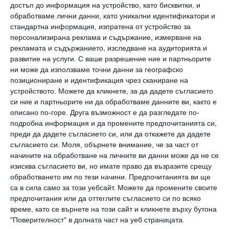
достъп до информация на устройство, като бисквитки, и
обработваме лични данни, като уникални идентификатори и
стандартна информация, изпратена от устройство за
Най нови
персонализирана реклама и съдържание, измерване на
рекламата и съдържанието, изследване на аудиторията и
развитие на услуги.
С ваше разрешение ние и партньорите
Здраве
ни може да използваме точни данни за географско
15 съвета за по-здравословен начин
позициониране и идентификация чрез сканиране на
на живот
устройството. Можете да кликнете, за да дадете съгласието
си ние и партньорите ни да обработваме данните ви, както е
06 август 2026 г.
описано по-горе. Друга възможност е да разгледате по-
Здраве
подробна информация и да промените предпочитанията си,
Как да предпазим детето от
преди да дадете съгласието си, или да откажете да дадете
прегряване
съгласието си.
Моля, обърнете внимание, че за част от
начините на обработване на личните ви данни може да не се
06 август 2026 г.
изисква съгласието ви, но имате право да възразите срещу
обработването им по тези начини. Предпочитанията ви ще
са в сила само за този уебсайт. Можете да промените своите
предпочитания или да оттеглите съгласието си по всяко
време, като се върнете на този сайт и кликнете върху бутона
Калкулатори
"Поверителност" в долната част на уеб страницата.