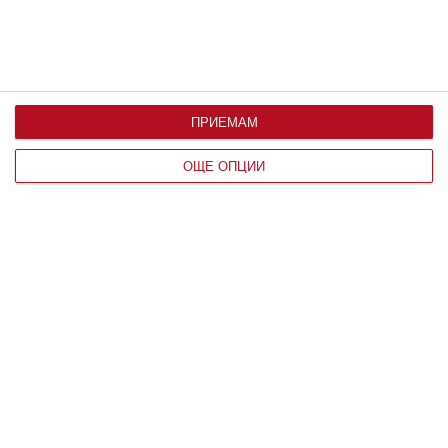
ПРИЕМАМ
ОЩЕ ОПЦИИ
Заедно
Рая Пеева с бременна фотосесия
Направи елегантна поява в социалните мрежи с
оформен корем
06 август 2026 г.