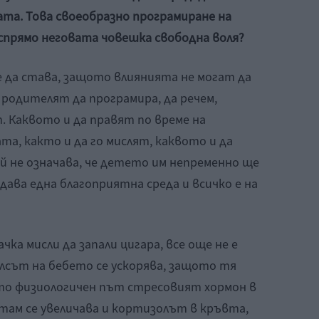
ата. Това своеобразно програмиране на
 спрямо неговата човешка свободна воля?
е да става, защото влиянията не могат да
 родителят да програмира, да речем,
. Каквото и да правят по време на
а, както и да го мислят, каквото и да
й не означава, че детето им непременно ще
здава една благоприятна среда и всичко е на
ка мисли да запали цигара, все още не е
 пулсът на бебето се ускорява, защото тя
сто физиологичен път стресовият хормон в
там се увеличава и кортизолът в кръвта,