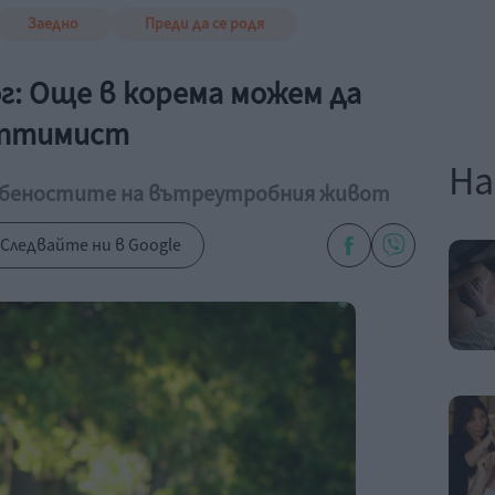
Заедно
Преди да се родя
г: Още в корема можем да
оптимист
На
собеностите на вътреутробния живот
Следвайте ни в Google