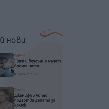
й нови
Здраве
Жега и безсъние мъчат
бременната
08 август 2026 г.
Заедно
Дженифър Лопес
подготвя децата за
колеж