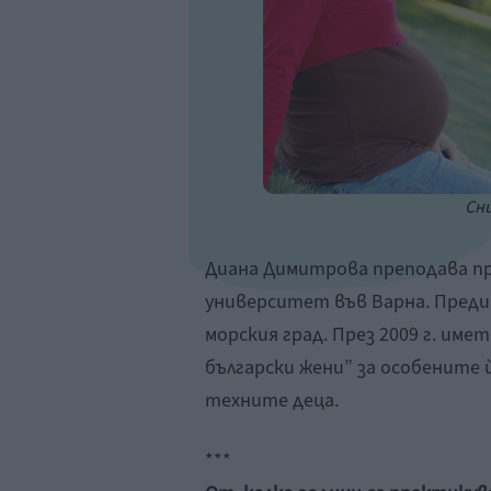
Сни
Диана Димитрова преподава пр
университет във Варна. Преди 
морския град. През 2009 г. име
български жени” за особените 
техните деца.
***