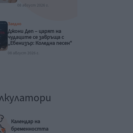
08 август 2026 г.
Заедно
Джони Деп – царят на
чудаците се завръща с
„Ебенизър: Коледна песен“
08 август 2026 г.
лкулатори
Календар на
бременността