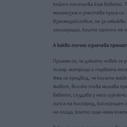
който постъпва към бебето. Т
механизъм и учестява пулса си
взаимодействие, не за някакв
инсинуации, които просто не т
А какво точно означава прена
Приема се, че докато човек се
т.нар. матрици и първата нег
Има се предвид, че когато майк
живот, всичко това минава пр
бебето, създава у него изклю
липса на кислород, кислороден 
на плода, което още няма компе