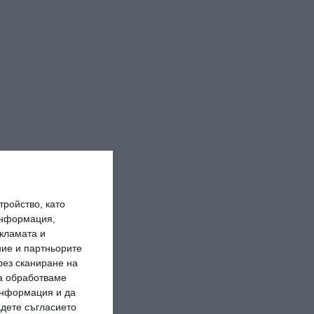
ройство, като
информация,
кламата и
ие и партньорите
рез сканиране на
да обработваме
 информация и да
адете съгласието