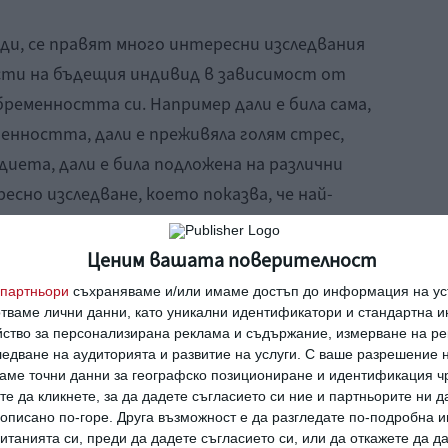
оди, се правят много интересни изследвания
сти на бъдещия индивид в зависимост от
бременността си. Например дали е била сама,
менността, дали е преживяла голям стрес,
 диета, дали е била подложена на различни
есно изследване, което показва, че най-
 нероденото дете представлява
ата след шестия месец.
Ценим вашата поверителност
партньори
съхраняваме и/или имаме достъп до информация на уст
живява бременността без сътресения,
отваме лични данни, като уникални идентификатори и стандартна 
йство за персонализирана реклама и съдържание, измерване на ре
ие оптимистична нагласа към света се
едване на аудиторията и развитие на услуги.
С ваше разрешение н
ие формираме още в утробата един бъдещ
аме точни данни за географско позициониране и идентификация ч
те да кликнете, за да дадете съгласието си ние и партньорите ни 
е описано по-горе. Друга възможност е да разгледате по-подробна
танията си, преди да дадете съгласието си, или да откажете да д