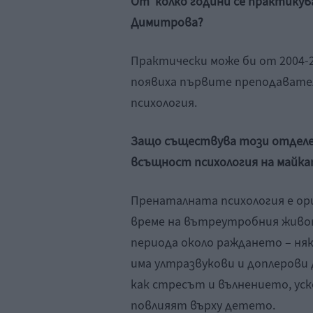
От колко години се практикува
Димитрова?
Практически може би от 2004-20
появиха първите преподавател
психология.
Защо съществува този отделен 
всъщност психология на майк
Пренаталната психология е ор
време на вътреутробния живот
периода около раждането – няко
има ултразвукови и доплерови 
как стресът и вълнението, уск
повлияят върху детето.