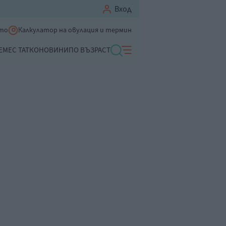
Вход
ето
Калкулатор на овулация и термин
ЕМЕ
С ТАТКО
НОВИНИ
ПО ВЪЗРАСТ