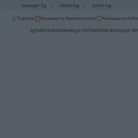
manager.bg
obekti.bg
zinzin.bg
Подкаст
Календар на бременността
Календар на беб
ЗДРАВЕ
ОБРАЗОВАНИЕ
ДА ПОГОВОРИМ
СВОБОДНО ВР