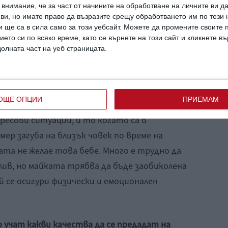
те щастливи, бъдете радостни!”
, но това не
внимание, че за част от начините на обработване на личните ви д
 ви, но имате право да възразите срещу обработването им по тези 
тно може да се направи, за да се защити
 ще са в сила само за този уебсайт. Можете да промените своите
вия, на които е подложена майката?
ието си по всяко време, като се върнете на този сайт и кликнете в
долната част на уеб страницата.
ренатална психология твърди, че
регулярен, който жената преживява и без да
пагубно въздействие върху детето.
ОЩЕ ОПЦИИ
ПРИЕМАМ
есови ситуации, и то когато са в
ер загуба на близък човек по време на
та не желае това бебе. Много е трудно да
тлив, но майката трябва да бъде заобиколена
й се осигури физически и емоционален
 учат какви качества да се предадат на