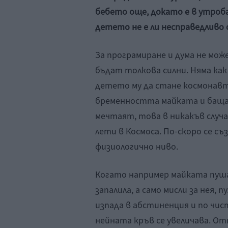
бебето още, докато е в утроб
детето не е ли несправедливо
За програмиране и дума не мож
бъдат толкова силни. Няма как
детето му да стане космонавт
бременността майката и бащат
мечтаят, това в никакъв случа
лети в Космоса. По-скоро се съ
физиологично ниво.
Когато например майката пушач
запалила, а само мисли за нея,
изпада в абстиненция и по чи
нейната кръв се увеличава. От