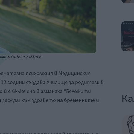
мка: Guliver / iStock
енатална психология в Медицинския
12 години създава Училище за родители в
то ѝ е включено в алманаха “Бележити
Ка
ѝ заслуги към здравето на бременните и