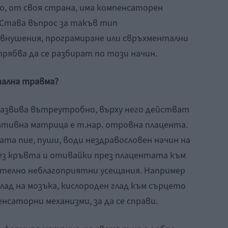
о, от своя страна, има компенсаторен
. Става въпрос за такъв тип
и внушения, програмиране или свръхментални
рябва да се разбират по този начин.
тална травма?
 развива вътреутробно, върху него действат
ативна матрица е т.нар. отровна плацента.
ата пие, пуши, води нездравословен начин на
ез кръвта и отивайки през плацентата към
чително неблагоприятни усещания. Например
глад на мозъка, кислороден глад към сърцето
нсаторни механизми, за да се справи.