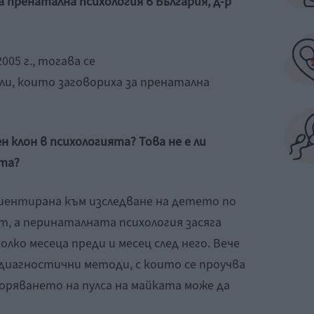
 пренатална психология в България, д-р
05 г., тогава се
и, които заговориха за пренатална
клон в психологията? Това не е ли
ата?
иентирана към изследване на детето по
, а перинаталната психология засяга
лко месеца преди и месец след него. Вече
диагностични методи, с които се проучва
оряването на пулса на майката може да