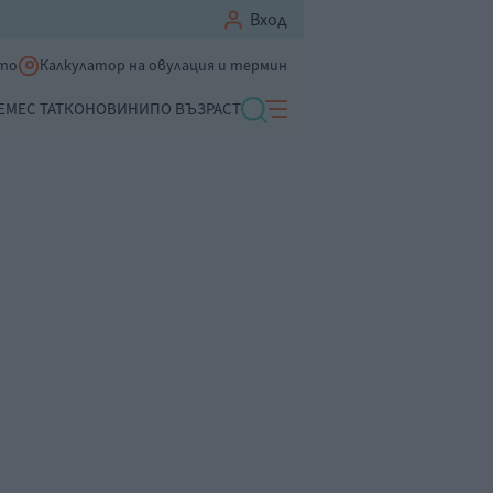
Вход
ето
Калкулатор на овулация и термин
ЕМЕ
С ТАТКО
НОВИНИ
ПО ВЪЗРАСТ