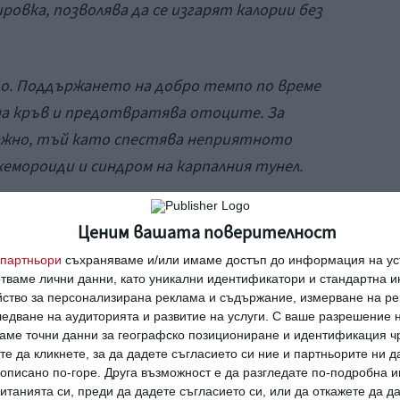
ровка, позволява да се изгарят калории без
о. Поддържането на добро темпо по време
на кръв и предотвратява отоците. За
важно, тъй като спестява неприятното
хемороиди и синдром на карпалния тунел.
Ценим вашата поверителност
партньори
съхраняваме и/или имаме достъп до информация на уст
ността, така и от тренираността на
отваме лични данни, като уникални идентификатори и стандартна 
равословно време е около 30 минути.
йство за персонализирана реклама и съдържание, измерване на ре
едване на аудиторията и развитие на услуги.
С ваше разрешение н
аме точни данни за географско позициониране и идентификация ч
 месеца от бременността е препоръчително
те да кликнете, за да дадете съгласието си ние и партньорите ни 
 поне един час, за да има действителна полза
е описано по-горе. Друга възможност е да разгледате по-подробна
гат и е добре да бъдат разделени на 3, 4 или
танията си, преди да дадете съгласието си, или да откажете да д