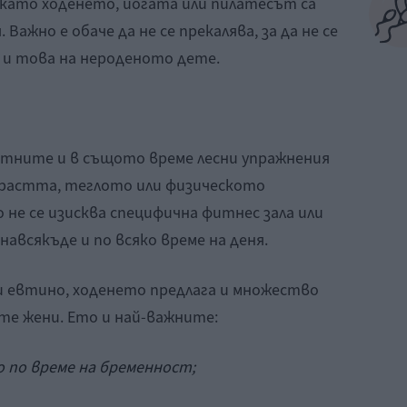
 като ходенето, йогата или пилатесът са
Важно е обаче да не се прекалява, за да не се
и това на нероденото дете.
атните и в същото време лесни упражнения
ъзрастта, теглото или физическото
 не се изисква специфична фитнес зала или
 навсякъде и по всяко време на деня.
и евтино, ходенето предлага и множество
те жени. Ето и най-важните:
 по време на бременност;