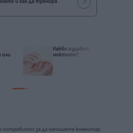
какво и как да тренира
Хъркане – защо се случва
и как да го преодолеем
ан потребител за да напишете коментар