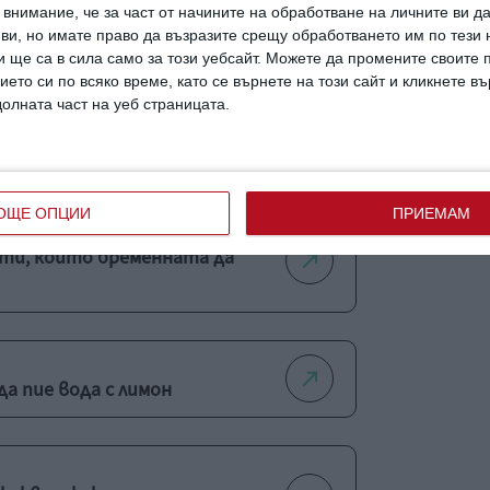
внимание, че за част от начините на обработване на личните ви д
темпо, с пауза за почивка.
 ви, но имате право да възразите срещу обработването им по тези 
 ще са в сила само за този уебсайт. Можете да промените своите
ието си по всяко време, като се върнете на този сайт и кликнете в
долната част на уеб страницата.
ижение
здраве
съвети
ОЩЕ ОПЦИИ
ПРИЕМАМ
сти, които бременната да
а пие вода с лимон