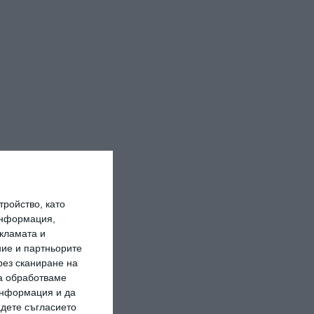
ройство, като
информация,
кламата и
ие и партньорите
рез сканиране на
да обработваме
 информация и да
адете съгласието