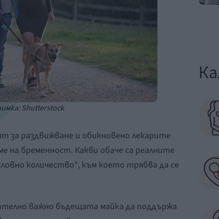
Ка
имка: Shutterstock
нт за раздвижване и обикновено лекарите
е на бременност. Какви обаче са реалните
ословно количество“, към което трябва да се
ително важно бъдещата майка да поддържа