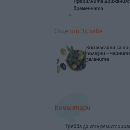
Правилните движения: 
бременната
Още от
Здраве
 маслини са по-
Какво издават
езни – черните или
ноктите?
ените
Коментари
Трябва да сте регистрир