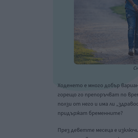
Сн
Ходенето е много добър вариа
горещо го препоръчват по врем
ползи от него и има ли „здрав
придържат бременните?
През деветте месеца е изключ