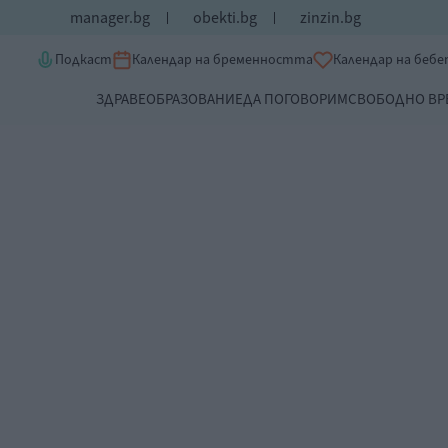
manager.bg
obekti.bg
zinzin.bg
Подкаст
Календар на бременността
Календар на беб
ЗДРАВЕ
ОБРАЗОВАНИЕ
ДА ПОГОВОРИМ
СВОБОДНО ВР