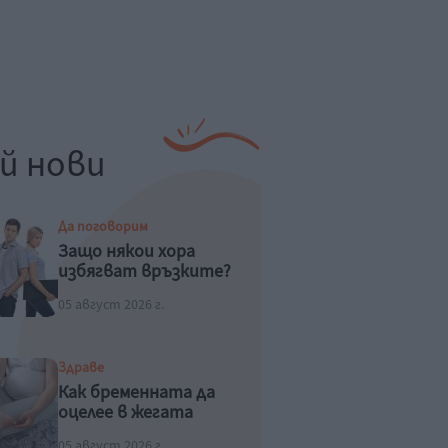
й нови
Да поговорим
Защо някои хора
избягват връзките?
05 август 2026 г.
Здраве
Как бременната да
оцелее в жегата
05 август 2026 г.