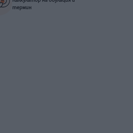
Калкулатор на овулация и
термин