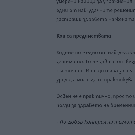
умерени навици за упражнения,
едни от най-удачните решения. 
застраши здравето на жената 
Кои са предимствата
Ходенето е едно от най-делик
за тялото. То не зависи от в
състояние. И също така за него
уреди, а може да се практикува
Освен че е практично, просто 
ползи за здравето на бременни
- По-добър контрол на теглото