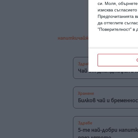
си.
Моля, обърнете 
изисква съгласието
Предпочитанията ви
да оттеглите съглас
"Поверителност" в 
напитки
чай
жени
естрагет
успокоя
Здраве
Чай от джинджифил и 
Хранене
Билков чай и бременнос
Здраве
5-те най-добри напитк
през лятото