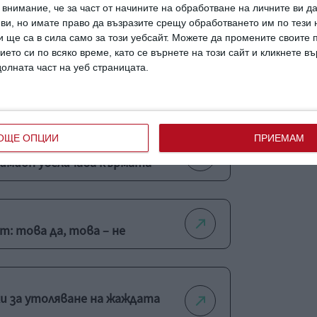
внимание, че за част от начините на обработване на личните ви д
 ви, но имате право да възразите срещу обработването им по тези 
 ще са в сила само за този уебсайт. Можете да промените своите
ието си по всяко време, като се върнете на този сайт и кликнете в
долната част на уеб страницата.
ва
ОЩЕ ОПЦИИ
ПРИЕМАМ
кимион увеличава кърмата
т: това да, това – не
и за утоляване на жаждата