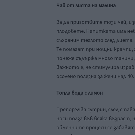
Чай от листа на малина
За да приготвите този чай, из
плодовете. Напитката има нев
съхраним теглото след диета. В
Те помагат при нощни крампи, 
понеже съдържа много танини,
важното е, че стимулира изра
осолено полезна за жени над 40.
Топла вода с лимон
Препоръчва сутрин, след става
носи полза във всяка възраст, 
обменните процеси се забавят.