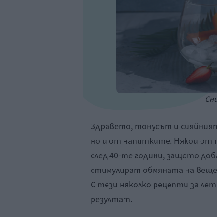
Сни
Здравето, тонусът и сияйният
но и от напитките. Някои от 
след 40-те години, защото до
стимулират обмяната на вещ
С тези няколко рецепти за ле
резултат.