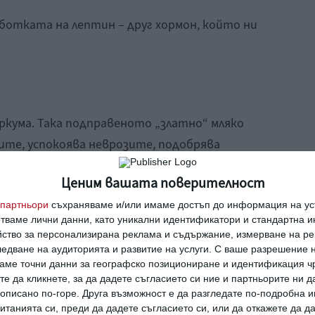
ботката на лептин – друг хормон, който ни
ркума. Така подправеното „златно“ мляко
ите, успокоява неврозите, подобрява
ъня.
Ценим вашата поверителност
ън.
 мл. топло мляко се добави 1 чаена лъжички
партньори
съхраняваме и/или имаме достъп до информация на уст
отваме лични данни, като уникални идентификатори и стандартна 
йство за персонализирана реклама и съдържание, измерване на ре
едване на аудиторията и развитие на услуги.
С ваше разрешение н
аме точни данни за географско позициониране и идентификация ч
те да кликнете, за да дадете съгласието си ние и партньорите ни 
е описано по-горе. Друга възможност е да разгледате по-подробна
танията си, преди да дадете съгласието си, или да откажете да д