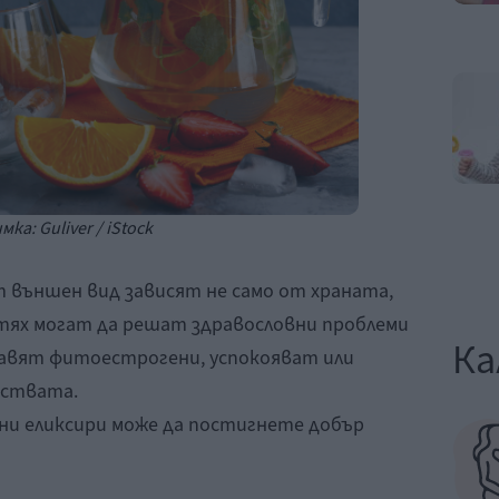
мка: Guliver / iStock
 външен вид зависят не само от храната,
тях могат да решат здравословни проблеми
Ка
бавят фитоестрогени, успокояват или
ествата.
тни еликсири може да постигнете добър