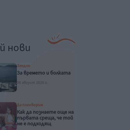
й нови
Заедно
За времето и болката
08 август 2026 г.
Да поговорим
Как да познаете още на
първата среща, че той
не е подходящ