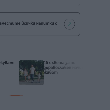
 заместите всички напитки с
Как да предпазим
ин на
детето от прегряване