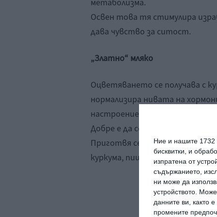
метаболизма.
Освен това тя стимулира изра
дава чувство за ситост.
„Златно“ мляко
Оцветяването се получава с ку
нормализира нивата на хормон
настроението и стабилизира с
Добре е да се пие вечер, преди с
Приготвя се лесно като към 200
Ние и нашите 1732
бисквитки, и обраб
куркума, пише
medikforum.ru.
изпратена от устро
съдържанието, изсл
ни може да използв
устройството. Може
данните ви, както 
промените предпочи