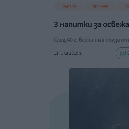
Здраве
Хранене
В
3 напитки за освеж
След 40 г. всеки има полза 
11 Юли 2019 г.
С