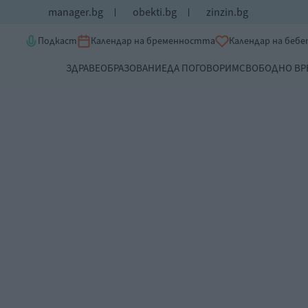
manager.bg
obekti.bg
zinzin.bg
Подкаст
Календар на бременността
Календар на беб
ЗДРАВЕ
ОБРАЗОВАНИЕ
ДА ПОГОВОРИМ
СВОБОДНО ВР