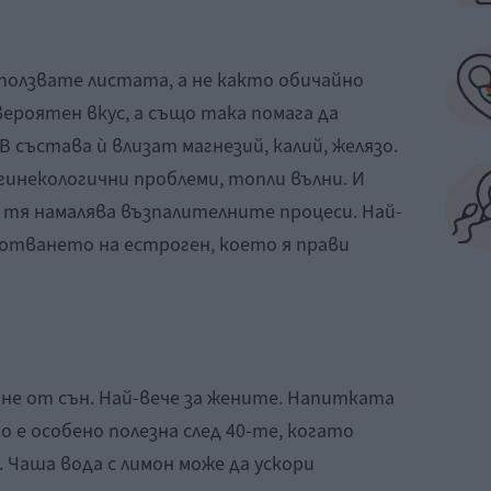
ползвате листата, а не както обичайно
ероятен вкус, а също така помага да
 състава ѝ влизат магнезий, калий, желязо.
гинекологични проблеми, топли вълни. И
 тя намалява възпалителните процеси. Най-
ботването на естроген, което я прави
не от сън. Най-вече за жените. Напитката
но е особено полезна след 40-те, когато
 Чаша вода с лимон може да ускори