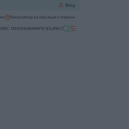
Вход
ето
Калкулатор на овулация и термин
ЕМЕ
С ТАТКО
НОВИНИ
ПО ВЪЗРАСТ