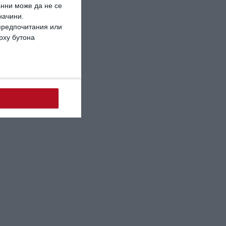
анни може да не се
начини.
 предпочитания или
ърху бутона