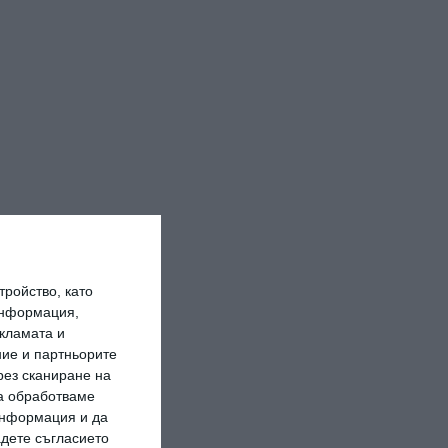
ройство, като
информация,
кламата и
ие и партньорите
рез сканиране на
да обработваме
 информация и да
адете съгласието