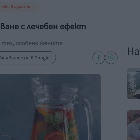
сички възрасти
аване с лечебен ефект
от тях, особено жените
На
ледвайте ни в Google