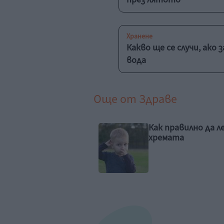
Хранене
Какво ще се случи, ако
вода
Още от
Здраве
 правилно да лекуваме
15 съвета за по-
мата
здравословен нач
живот