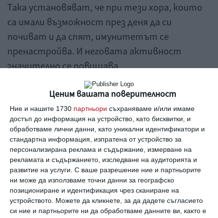
Така установяват, че при тези хора, които
са имали възможност през деня да си
почиват и да спят, имунитетът се
пренастройва. И неговата активност
значително се повишава.
Мона Василева
Ценим вашата поверителност
сън
имунитет
защита
болест
Ние и нашите 1730
партньори
съхраняваме и/или имаме
достъп до информация на устройство, като бисквитки, и
обработваме лични данни, като уникални идентификатори и
стандартна информация, изпратена от устройство за
Здраве
персонализирана реклама и съдържание, измерване на
5 съвета за тези, които страдат от
рекламата и съдържанието, изследване на аудиторията и
безсъние
развитие на услуги.
С ваше разрешение ние и партньорите
ни може да използваме точни данни за географско
позициониране и идентификация чрез сканиране на
Здраве
устройството. Можете да кликнете, за да дадете съгласието
Сънят зависи от това на коя част от
си ние и партньорите ни да обработваме данните ви, както е