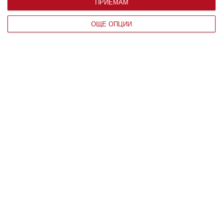
ПРИЕМАМ
ОЩЕ ОПЦИИ
Заедно
Павел Иванов пали спортни страсти
у сина си
Екранният Гунди спортува редовно и усилено
05 август 2026 г.