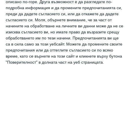
описано по-горе. Друга възможност е да разгледате по-
леглото спите
подробна информация и да промените предпочитанията си,
преди да дадете съгласието си, или да откажете да дадете
съгласието си.
Моля, обърнете внимание, че за част от
Здраве
начините на обработване на личните ви данни може да не се
8 часа сън – нужни ли са ни
изисква съгласието ви, но имате право да възразите срещу
обработването им по тези начини. Предпочитанията ви ще
са в сила само за този уебсайт. Можете да промените своите
Здраве
предпочитания или да оттеглите съгласието си по всяко
Децата и сънят
време, като се върнете на този сайт и кликнете върху бутона
"Поверителност" в долната част на уеб страницата.
Още от
Здраве
Какво издават
Х
и
ноктите?
сл
п