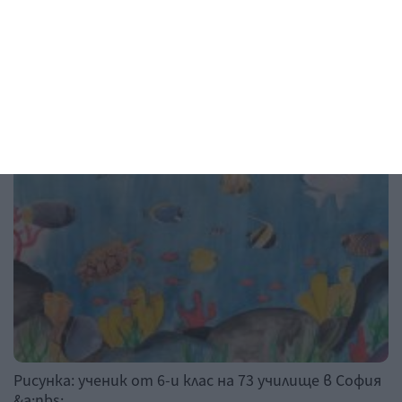
03 август 2026 г.
Рисунка на деня
Рисунка: ученик от 6-и клас на 73 училище в София
&a;nbs;