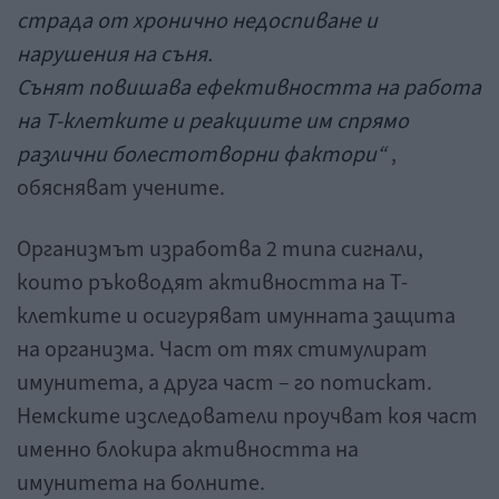
страда от хронично недоспиване и
нарушения на съня.
Сънят повишава ефективността на работа
на Т-клетките и реакциите им спрямо
различни болестотворни фактори“
,
обясняват учените.
Организмът изработва 2 типа сигнали,
които ръководят активността на Т-
клетките и осигуряват имунната защита
на организма. Част от тях стимулират
имунитета, а друга част – го потискат.
Немските изследователи проучват коя част
именно блокира активността на
имунитета на болните.