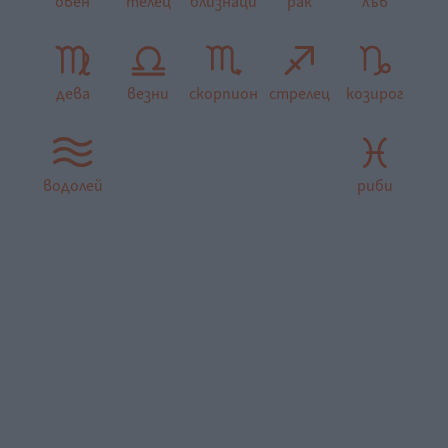
овен
телец
близнаци
рак
лъв
дева
везни
скорпион
стрелец
козирог
водолей
риби