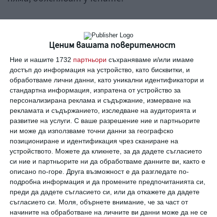
Ако домакинята реши да реже суровото пиле
на порции, това трябва да става на дъска,
Ценим вашата поверителност
която да се ползва единствено и само за
Ние и нашите 1732
партньори
съхраняваме и/или имаме
рязане на пиле. След това ръцете и дъската
достъп до информация на устройство, като бисквитки, и
обработваме лични данни, като уникални идентификатори и
трябва да се измият много старателно със
стандартна информация, изпратена от устройство за
сапун и топла вода.
персонализирана реклама и съдържание, измерване на
рекламата и съдържанието, изследване на аудиторията и
развитие на услуги.
С ваше разрешение ние и партньорите
Според експертите изискването месото да
ни може да използваме точни данни за географско
не се мие с вода преди готвене се отнася не
позициониране и идентификация чрез сканиране на
само за пилешкото, но и за всички меса:
устройството. Можете да кликнете, за да дадете съгласието
си ние и партньорите ни да обработваме данните ви, както е
пуешко, но и говеждо, агнешко, свинско.
описано по-горе. Друга възможност е да разгледате по-
подробна информация и да промените предпочитанията си,
Източник:
medikforum.ru
преди да дадете съгласието си, или да откажете да дадете
съгласието си.
Моля, обърнете внимание, че за част от
месо
бактерии
пиле
зараза
вода
начините на обработване на личните ви данни може да не се