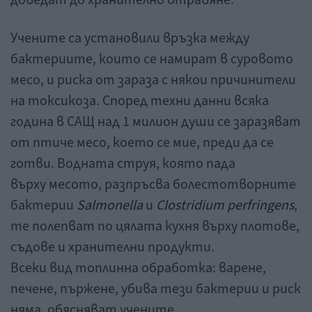
Учените са установили връзка между
бактериите, които се намират в суровото
месо, и риска от зараза с някои причинители
на токсикоза. Според техни данни всяка
година в САЩ над 1 милион души се заразяват
от птиче месо, което се мие, преди да се
готви. Водната струя, която пада
върху месото, разпръсва болестотворните
бактерии
Salmonella
и
Clostridium perfringens
,
те полепват по цялата кухня върху плотове,
съдове и хранителни продукти.
Всеки вид топлинна обработка: варене,
печене, пържене, убива тези бактерии и риск
няма, обясняват учените.