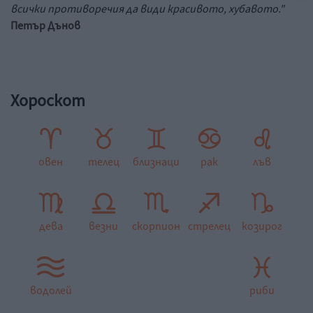
всички противоречия да види красивото, хубавото."
Петър Дънов
Хороскот
овен
телец
близнаци
рак
лъв
дева
везни
скорпион
стрелец
козирог
водолей
риби