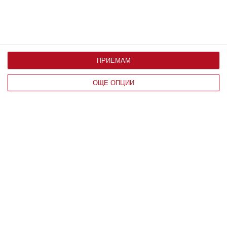
ПРИЕМАМ
ОЩЕ ОПЦИИ
Здраве
Защо не трябва да плувате по време
на гръмотевична буря
Възрастните знаят основните опасности,
тийнейджърите ги пренебрегват
09 август 2026 г.