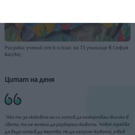
Рисунка: ученик от 6-и клас на 73 училище в София
&a;nbs;
Цитат на деня
"Ако ти за любовта не си готов да пожертваш всичко в
света, ти не можеш да разбереш живота. Човек трябва
да бъде готов да жертва. Не да напусне живота, а във