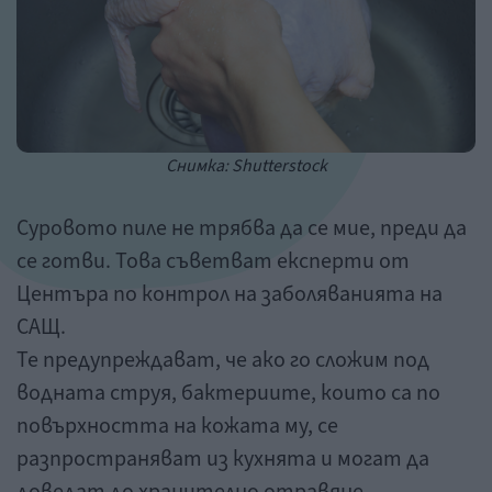
Снимка: Shutterstock
Суровото пиле не трябва да се мие, преди да
се готви. Това съветват експерти от
Центъра по контрол на заболяванията на
САЩ.
Те предупреждават, че ако го сложим под
водната струя, бактериите, които са по
повърхността на кожата му, се
разпространяват из кухнята и могат да
доведат до хранително отравяне.