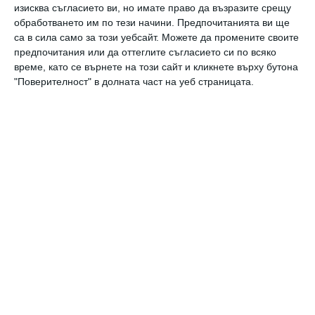
изисква съгласието ви, но имате право да възразите срещу
обработването им по тези начини. Предпочитанията ви ще
са в сила само за този уебсайт. Можете да промените своите
Здраве
предпочитания или да оттеглите съгласието си по всяко
Месото не трябва да се мие
време, като се върнете на този сайт и кликнете върху бутона
"Поверителност" в долната част на уеб страницата.
Хранене
Искате внуци - яжте месо
Здраве
Защо отказът от месо е опасен през
бременността
Още от
Здраве
Без пигментни петна
К
през бременността
л