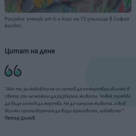
Рисунка: ученик от 6-и клас на 73 училище в София
&a;nbs;
Цитат на деня
"Ако ти за любовта не си готов да пожертваш всичко в
света, ти не можеш да разбереш живота. Човек трябва
да бъде готов да жертва. Не да напусне живота, а във
всички противоречия да види красивото, хубавото."
Петър Дънов