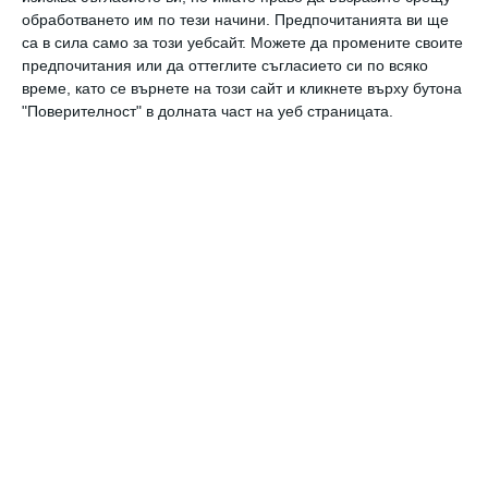
продължение на 6 минути, последвани от 4
обработването им по тези начини. Предпочитанията ви ще
са в сила само за този уебсайт. Можете да промените своите
минути почивка и нови тренировки.
предпочитания или да оттеглите съгласието си по всяко
време, като се върнете на този сайт и кликнете върху бутона
Резултатите от тестовете показали, че
"Поверителност" в долната част на уеб страницата.
вечерните тренировки не влияят на
качеството на съня по никакъв начин.
Най-добри били резултатите от дневните и
вечерните упражнения, защото освен
всичко друго намалявали нивата на хормона
на глада грелин. И тъй като е доста сложно
за работещите хора да спортуват през
деня, то решението за желаещите да
отслабнат остават вечерните
тренировки.