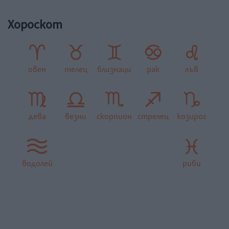
Хороскот
овен
телец
близнаци
рак
лъв
дева
везни
скорпион
стрелец
козирог
водолей
риби