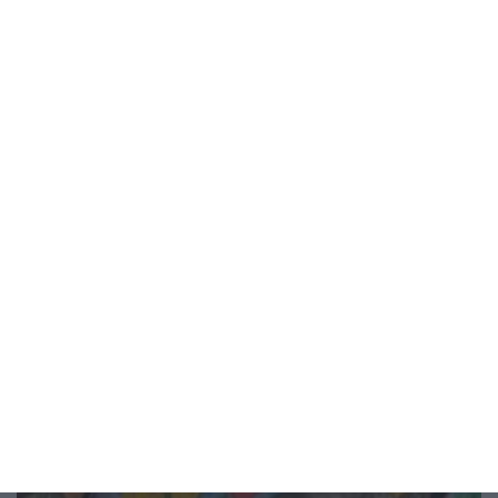
Мнение на специалиста
Детето пита: Защо сърцето бие
Как да обясните и да разпалите любопитството му
09 август 2026 г.
Рисунка на деня