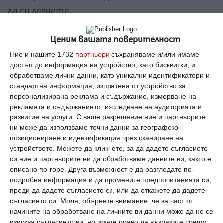
да си легнете.
Учените от австралийския университет
Ценим вашата поверителност
"Charles Sturt"
помолили мъже на средна
Ние и нашите 1732
партньори
съхраняваме и/или имаме
достъп до информация на устройство, като бисквитки, и
възраст да направят три теста, за да
обработваме лични данни, като уникални идентификатори и
разберат как времето, по което се
стандартна информация, изпратена от устройство за
провеждат тренировките, влияе
персонализирана реклама и съдържание, измерване на
рекламата и съдържанието, изследване на аудиторията и
на апетита и съня.
развитие на услуги.
С ваше разрешение ние и партньорите
Първият тест бил направен сутринта
ни може да използваме точни данни за географско
позициониране и идентификация чрез сканиране на
между 6 и 7 часа, вторият - между 14 и 16, а
устройството. Можете да кликнете, за да дадете съгласието
третият - от 19 до 21 часа. През всеки от
си ние и партньорите ни да обработваме данните ви, както е
описано по-горе. Друга възможност е да разгледате по-
тези периоди мъжете изпълнявали
подробна информация и да промените предпочитанията си,
високоинтензивни тренировки на
преди да дадете съгласието си, или да откажете да дадете
велотренажор, като са въртели педалите с
съгласието си.
Моля, обърнете внимание, че за част от
начините на обработване на личните ви данни може да не се
максималната възможна за тях скорост в
изисква съгласието ви, но имате право да възразите срещу