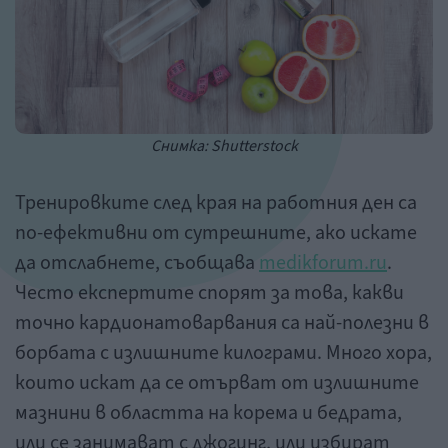
Снимка: Shutterstock
Тренировките след края на работния ден са
по-ефективни от сутрешните, ако искате
да отслабнете, съобщава
medikforum.ru
.
Често експертите спорят за това, какви
точно кардионатоварвания са най-полезни в
борбата с излишните килограми. Много хора,
които искат да се отърват от излишните
мазнини в областта на корема и бедрата,
или се занимават с джогинг, или избират