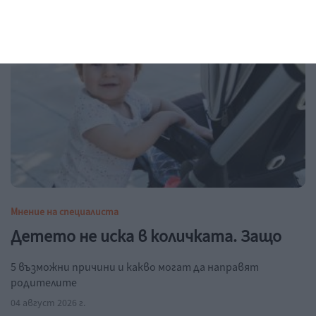
Мнение на специалиста
Детето не иска в количката. Защо
5 възможни причини и какво могат да направят
родителите
04 август 2026 г.