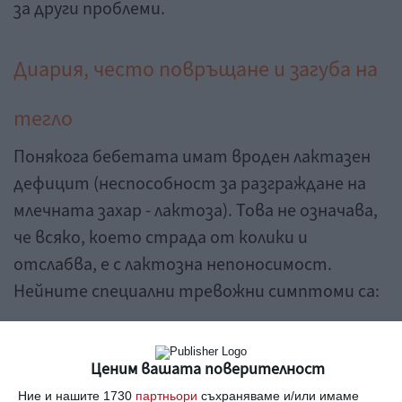
за други проблеми.
Диария, често повръщане и загуба на
тегло
Понякога бебетата имат вроден лактазен
дефицит (неспособност за разграждане на
млечната захар - лактоза). Това не означава,
че всяко, което страда от колики и
отслабва, е с лактозна непоносимост.
Нейните специални тревожни симптоми са:
- диария под формата на чести, течни,
пенливи изпражнения, които имат кисела
Ценим вашата поверителност
миризма;
Ние и нашите 1730
партньори
съхраняваме и/или имаме