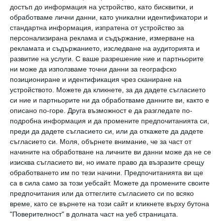
достъп до информация на устройство, като бисквитки, и
обработваме лични данни, като уникални идентификатори и
- изпражнения повече от 10 пъти на ден;
стандартна информация, изпратена от устройство за
персонализирана реклама и съдържание, измерване на
- понякога, напротив - през първите седмици
рекламата и съдържанието, изследване на аудиторията и
развитие на услуги.
С ваше разрешение ние и партньорите
от живота се явява запек;
ни може да използваме точни данни за географско
позициониране и идентификация чрез сканиране на
- често повръщане;
устройството. Можете да кликнете, за да дадете съгласието
си ние и партньорите ни да обработваме данните ви, както е
описано по-горе. Друга възможност е да разгледате по-
- газове;
подробна информация и да промените предпочитанията си,
преди да дадете съгласието си, или да откажете да дадете
съгласието си.
Моля, обърнете внимание, че за част от
- недостатъчно наддаване (или загуба на
начините на обработване на личните ви данни може да не се
тегло), въпреки редовното хранене.
изисква съгласието ви, но имате право да възразите срещу
обработването им по тези начини. Предпочитанията ви ще
са в сила само за този уебсайт. Можете да промените своите
Не реагира на силен шум на 1 месец
предпочитания или да оттеглите съгласието си по всяко
време, като се върнете на този сайт и кликнете върху бутона
Слухът на бебето се изследва веднага след
"Поверителност" в долната част на уеб страницата.