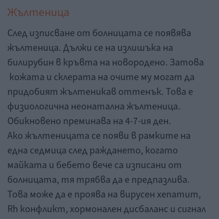
Жълтеница
След изписване от болницата се появява
жълтеница. Дължи се на излишъка на
билирубин в кръвта на новородено. Затова
кожата и склерата на очите му могат да
придобият жълтеникав оттенък. Това е
физиологична неонатална жълтеница.
Обикновено преминава на 4-7-ия ден.
Ако жълтеницата се появи в рамките на
една седмица след раждането, когато
майката и бебето вече са изписани от
болницата, тя трябва да е предпазлива.
Това може да е проява на вирусен хепатит,
Rh конфликт, хормонален дисбаланс и сигнал