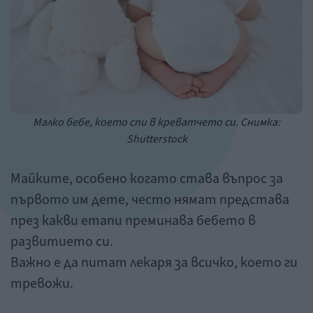
Малко бебе, което спи в креватчето си. Снимка:
Shutterstock
Майките, особено когато става въпрос за
първото им дете, често нямат представа
през какви етапи преминава бебето в
развитието си.
Важно е да питат лекаря за всичко, което ги
тревожи.