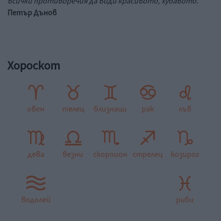
всички противоречия да види красивото, хубавото."
Петър Дънов
Хороскот
овен
телец
близнаци
рак
лъв
дева
везни
скорпион
стрелец
козирог
водолей
риби