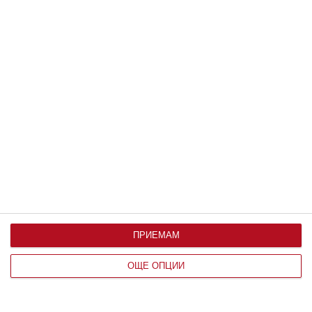
Заедно
Любовта топли, но не изгаря
09 август 2026
г.
ПРИЕМАМ
ОЩЕ ОПЦИИ