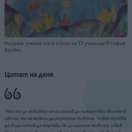
Рисунка: ученик от 6-и клас на 73 училище в София
&a;nbs;
Цитат на деня
"Ако ти за любовта не си готов да пожертваш всичко в
света, ти не можеш да разбереш живота. Човек трябва
да бъде готов да жертва. Не да напусне живота, а във