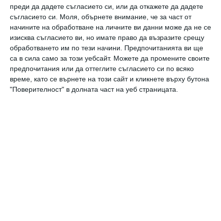
преди да дадете съгласието си, или да откажете да дадете
феноксиметилпеницилин.
съгласието си.
Моля, обърнете внимание, че за част от
начините на обработване на личните ви данни може да не се
По материали от
Rambler
изисква съгласието ви, но имате право да възразите срещу
обработването им по тези начини. Предпочитанията ви ще
са в сила само за този уебсайт. Можете да промените своите
бременна
антибиотици
опасности
рискове
бебе
съвети
учени
предпочитания или да оттеглите съгласието си по всяко
време, като се върнете на този сайт и кликнете върху бутона
"Поверителност" в долната част на уеб страницата.
Още от
Здраве
Без пигментни петна
К
през бременността
л