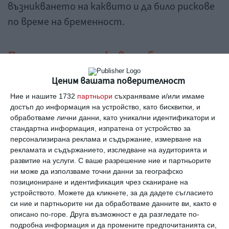
възникването на каквито и да било рискове
по време на бременност.
Потенциални рискове за бременната
Ценим вашата поверителност
и плода
Ние и нашите 1732
партньори
съхраняваме и/или имаме
Авторите са анализирали информацията на
достъп до информация на устройство, като бисквитки, и
обработваме лични данни, като уникални идентификатори и
повече от 139 хиляди раждания, които са се
стандартна информация, изпратена от устройство за
случили на територията на Квебек през
персонализирана реклама и съдържание, измерване на
периода 1998 - 2008 г.
рекламата и съдържанието, изследване на аудиторията и
развитие на услуги.
С ваше разрешение ние и партньорите
ни може да използваме точни данни за географско
Оказва се, че рискът от родови дефекти се
позициониране и идентификация чрез сканиране на
повишава, ако бременните приемат
устройството. Можете да кликнете, за да дадете съгласието
си ние и партньорите ни да обработваме данните ви, както е
антибиотици като клиндамицин,
описано по-горе. Друга възможност е да разгледате по-
доксициклин, квинолони, макролиди и
подробна информация и да промените предпочитанията си,