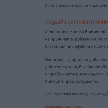
А и така ще се научите да цени
Създава оптимистично
А той много липсва в моменти,
на причината. Доказано е, че 
благоприятни ефекти не само н
Например: сутрин то дава необ
добре през деня, възстановява
и тревожните мисли надалеч. 
тичайте пред огледалото.
Деси Тодорова по материали от
Al
жени
грим
у дома
ползи