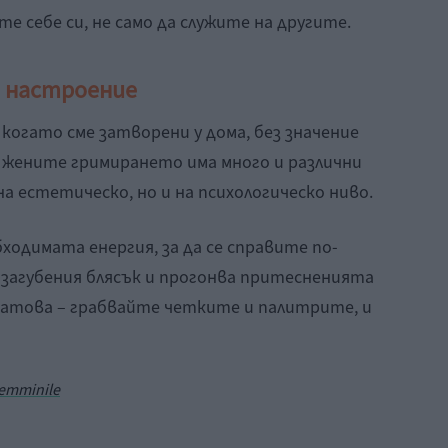
те себе си, не само да служите на другите.
 настроение
 когато сме затворени у дома, без значение
за жените гримирането има много и различни
а естетическо, но и на психологическо ниво.
ходимата енергия, за да се справите по-
 загубения блясък и прогонва притесненията
Затова – грабвайте четките и палитрите, и
femminile