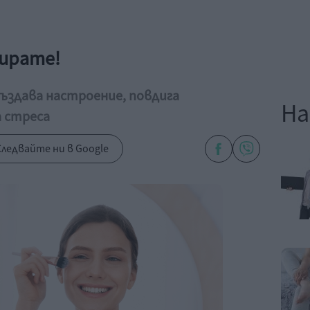
мирате!
ъздава настроение, повдига
На
 стреса
ледвайте ни в Google