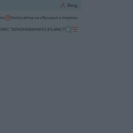
Вход
ето
Калкулатор на овулация и термин
ЕМЕ
С ТАТКО
НОВИНИ
ПО ВЪЗРАСТ