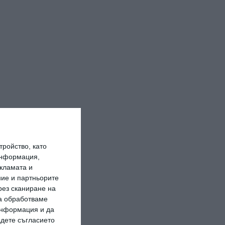
ройство, като
информация,
кламата и
ие и партньорите
рез сканиране на
да обработваме
 информация и да
адете съгласието