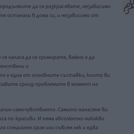
 продължите да се разкрасявате, независимо
е останали в дома си, и независимо от
 се налага да се гримирате, важно е да
женствени и
о е една от основните съставки, които ви
зправите срещу проблемите в момент на
начин самочувствието. Самото нанасяне ви
ига по-красиви. И няма абсолютно никакво
го специален грим или съвсем лек и едва