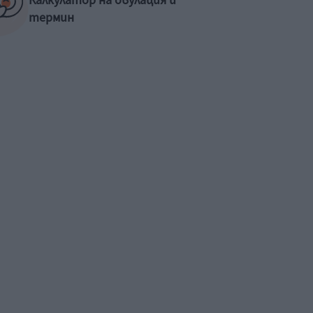
Калкулатор на овулация и
термин