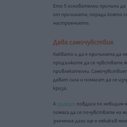
Ето 5 основателни причини да
от причината, поради която ст
настроението.
Дава самочувствие
Каквато и да е причината да не
продължите да се чувствате 
привлекателни. Самочувствиет
дават сила и помагат да се и
криза.
А
гримът
повдига по невидим 
помага да се почувствате на м
значение дали ще е някакъв мно