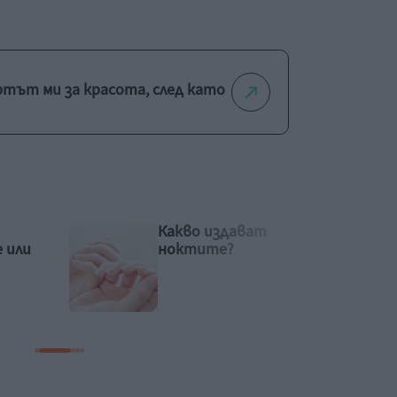
ртът ми за красота, след като
Хъркане – защо се случва
и как да го преодолеем