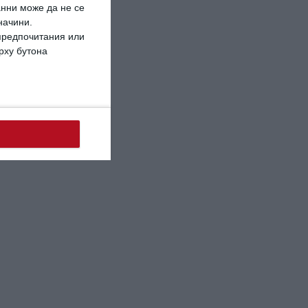
анни може да не се
начини.
 предпочитания или
ърху бутона