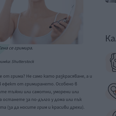
Ка
ена се гримира.
имка: Shutterstock
е от грима? Не само като разкрасяване, а и
ъв ефект от гримирането. Особено в
те тъжни или самотни, уморени или
а останете за по-дълго у дома или пък
та (за да носите грим и красиви дрехи).