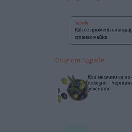
Здраве
Как се промени станда
станах майка
Още от
Здраве
 маслини са по-
Какво издават
езни – черните или
ноктите?
ените