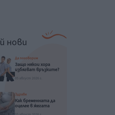
й нови
Да поговорим
Защо някои хора
избягват връзките?
05 август 2026 г.
Здраве
Как бременната да
оцелее в жегата
05 август 2026 г.