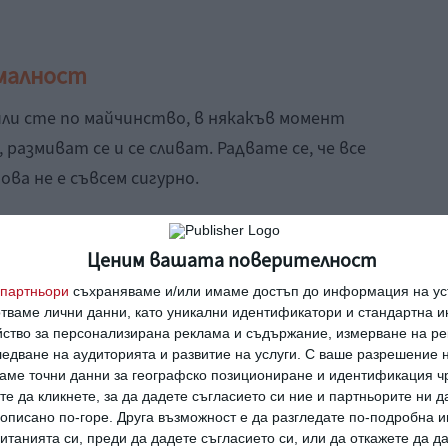
рмалност
ли сте по майчинство, в някакъв момент
 размиват се и се сливат. Радвате се, че все
ва не е съвсем сигурно.
яние в такава ситуация, но далеч от
Ценим вашата поверителност
тчуждението и начинът, по който то се
партньори
съхраняваме и/или имаме достъп до информация на уст
отваме лични данни, като уникални идентификатори и стандартна 
йство за персонализирана реклама и съдържание, измерване на ре
ржате външността си по обичайния начин,
едване на аудиторията и развитие на услуги.
С ваше разрешение н
 криза. Повтарянето на всички онези
аме точни данни за географско позициониране и идентификация ч
те да кликнете, за да дадете съгласието си ние и партньорите ни 
т ежедневието ви преди, помага да не
е описано по-горе. Друга възможност е да разгледате по-подробна
ните кои сте били.
танията си, преди да дадете съгласието си, или да откажете да д