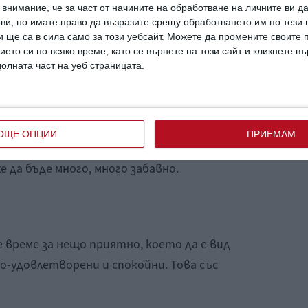
внимание, че за част от начините на обработване на личните ви д
 ви, но имате право да възразите срещу обработването им по тези 
 ще са в сила само за този уебсайт. Можете да промените своите
ието си по всяко време, като се върнете на този сайт и кликнете в
долната част на уеб страницата.
ето ще ви помогне да замените липсващите
нта нямате възможност за такива по най-
ОЩЕ ОПЦИИ
ПРИЕМАМ
а да експериментирате на воля с цветове,
е да бъде много, много забавно.
време за нещо приятно, което да е вид
о-удовлетворени и спокойни. Това със