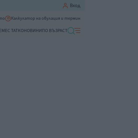
Вход
ето
Калкулатор на овулация и термин
ЕМЕ
С ТАТКО
НОВИНИ
ПО ВЪЗРАСТ