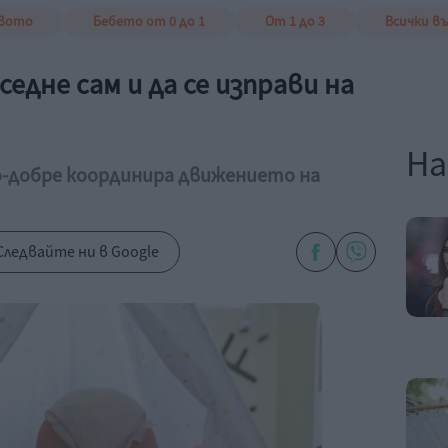
твото
Бебето от 0 до 1
От 1 до 3
Всички в
едне сам и да се изправи на
На
о-добре координира движението на
Следвайте ни в Google