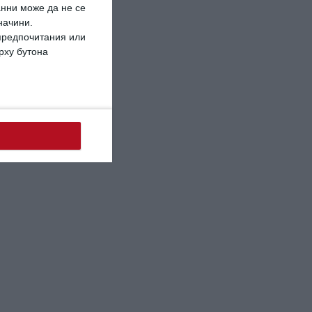
анни може да не се
начини.
 предпочитания или
ърху бутона