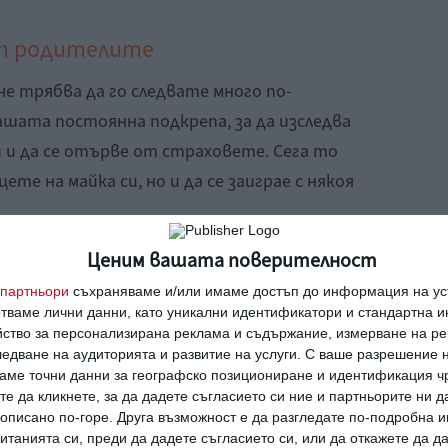
ят родителите
е трябва да го следвате много по-
ашата постоянна подкрепа, за да изследва
 и да се отърве от страховете. Сега то
цете на майка си, но и да се заиграе с някоя
Ценим вашата поверителност
партньори
съхраняваме и/или имаме достъп до информация на уст
отваме лични данни, като уникални идентификатори и стандартна 
ва подвижно. Бебето започва да се
йство за персонализирана реклама и съдържание, измерване на ре
се люлее. То развива умения – пълзи, сяда,
едване на аудиторията и развитие на услуги.
С ваше разрешение н
аме точни данни за географско позициониране и идентификация ч
а.
те да кликнете, за да дадете съгласието си ние и партньорите ни 
е описано по-горе. Друга възможност е да разгледате по-подробна
о става все по-осезаем.
танията си, преди да дадете съгласието си, или да откажете да д