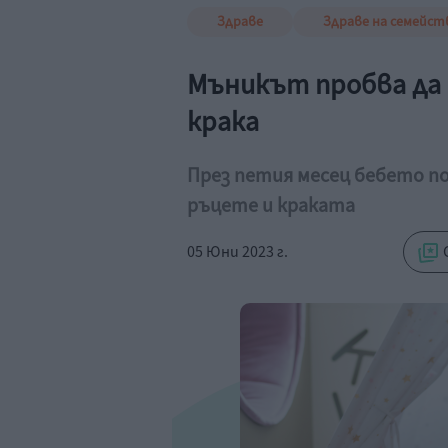
Здраве
Здраве на семейс
Мъникът пробва да с
крака
През петия месец бебето п
ръцете и краката
05 Юни 2023 г.