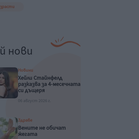
ъзрасти
й нови
Новини
Хейли Стайнфелд
разказва за 4-месечната
си дъщеря
06 август 2026 г.
Здраве
Вените не обичат
жегата