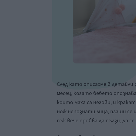
След като описахме в детайли
месец, когато бебето опознава
които маха са негови, и кракат
нож непознати лица, плаши се и
пък вече пробва да пълзи, да с