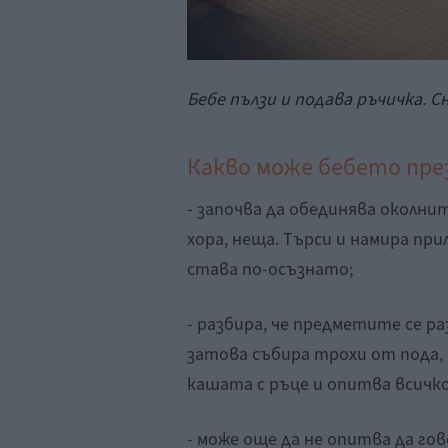
Бебе пълзи и подава ръчичка. Сн
Какво може бебето през
- започва да обединява околнит
хора, неща. Търси и намира при
става по-осъзнато;
- разбира, че предметите се р
затова събира трохи от пода,
кашата с ръце и опитва всичко
- може още да не опитва да гов