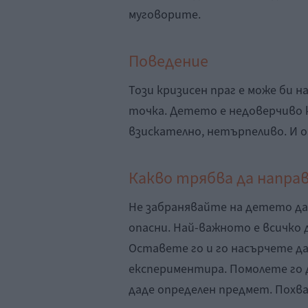
муговорите.
Поведение
Този кризисен праг е може би 
точка. Детето е недоверчиво к
взискателно, нетърпеливо. И о
Какво трябва да напр
Не забранявайте на детето да
опасни. Най-важното е всичко 
Оставете го и го насърчете да 
експериментира. Помолете го д
даде определен предмет. Похвал