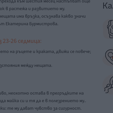
и прехода към шестия месец настъпват още
Ка
кок в растежа и развитието му.
ещата има връзка, осъзнава какво значи
ът Екатерина Бурмистрова.
 23-26 седмица:
ето на ръцете и краката, движи се повече;
разстояния между нещата.
иво, неохотно остава в прегръдките на
да майка си и тя да е в полезрението му..
ки: те му дават чувство за сигурност.