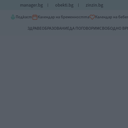
manager.bg
obekti.bg
zinzin.bg
Подкаст
Календар на бременността
Календар на беб
ЗДРАВЕ
ОБРАЗОВАНИЕ
ДА ПОГОВОРИМ
СВОБОДНО ВР