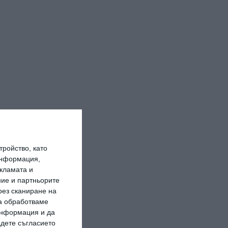
ройство, като
информация,
кламата и
ие и партньорите
рез сканиране на
да обработваме
 информация и да
адете съгласието