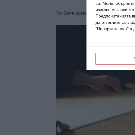
си.
Моля, обърнете 
изисква съгласието
То вече само може да изследва 
Предпочитанията ви
да оттеглите съглас
"Поверителност" в 