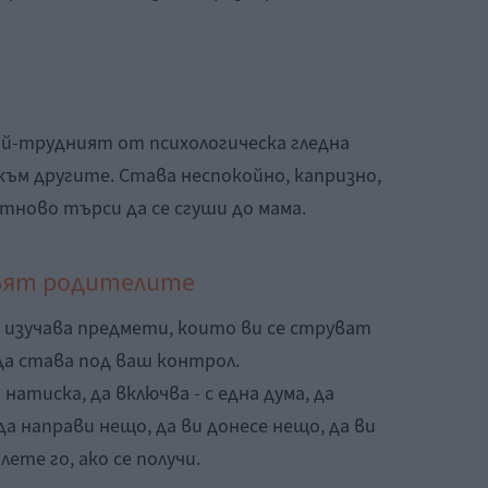
най-трудният от психологическа гледна
ъм другите. Става неспокойно, капризно,
тново търси да се сгуши до мама.
авят родителите
 изучава предмети, които ви се струват
да става под ваш контрол.
натиска, да включва - с една дума, да
а направи нещо, да ви донесе нещо, да ви
ете го, ако се получи.