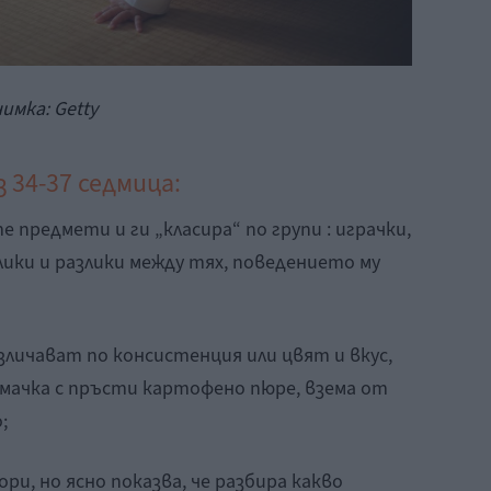
имка: Getty
 34-37 седмица:
е предмети и ги „класира“ по групи : играчки,
лики и разлики между тях, поведението му
азличават по консистенция или цвят и вкус,
 мачка с пръсти картофено пюре, взема от
;
ори, но ясно показва, че разбира какво