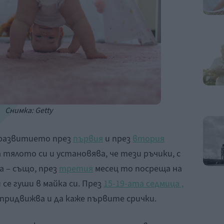
Снимка: Getty
 развитието през
първия
и през
втория
 тялото си и установява, че тези ръчики, с
а – също, през
третия
месец то посреща на
 се гуши в майка си. През
15-19-ата седмица ,
е придвижва и да каже първите срички.