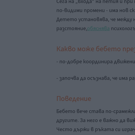
Сега на „входа“ на петия и пр
по-видими промени - има нов с
Детето установява, че между н
разстояние,
обяснява
психолог
Какво може бебето през
- по-добре координира движени
- започва да осъзнава, че има 
Поведение
Бебето вече става по-срамежл
другите. За него е важно да виж
Често държи в ръката си играч