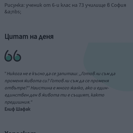
Рисунка: ученик от 6-и клас на 73 училище в София
&a;nbs;
Цитат на деня
"
Никога не е късно да се запиташ: ,,Готов ли съм да
променя живота си? Готов ли съм да се променя
отвътре?“ Наистина е много жалко, ако и един-
единствен ден в живота ти е същият, както
предишния.“
Елиф Шафак