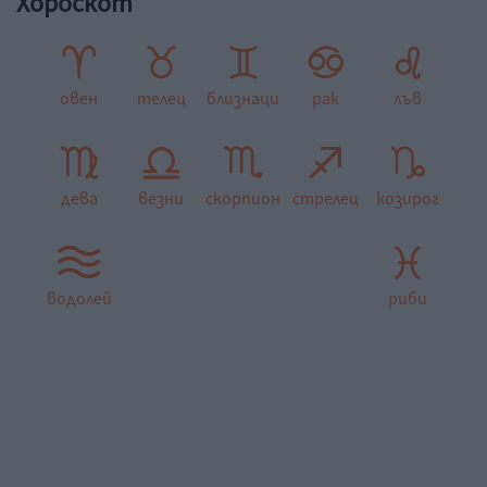
Хороскот
овен
телец
близнаци
рак
лъв
дева
везни
скорпион
стрелец
козирог
водолей
риби