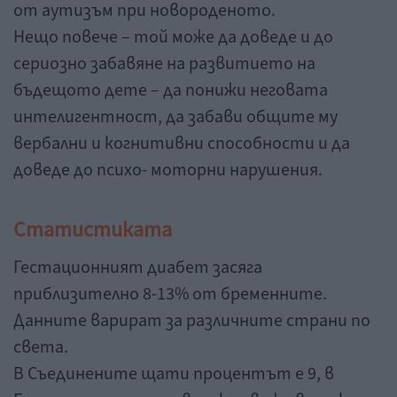
от аутизъм при новороденото.
Нещо повече – той може да доведе и до
сериозно забавяне на развитието на
бъдещото дете – да понижи неговата
интелигентност, да забави общите му
вербални и когнитивни способности и да
доведе до психо- моторни нарушения.
Статистиката
Гестационният диабет засяга
приблизително 8-13% от бременните.
Данните варират за различните страни по
света.
В Съединените щати процентът е 9, в