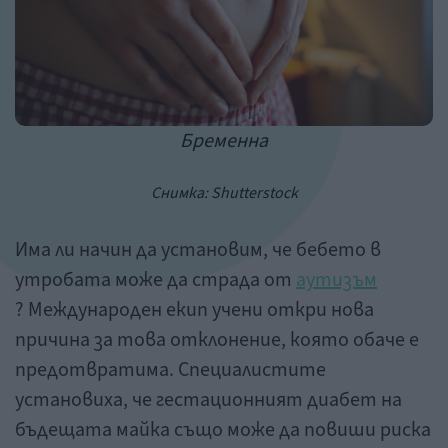
Бременна
Снимка: Shutterstock
Има ли начин да установим, че бебето в
утробата може да страда от
аутизъм
? Международен екип учени откри нова
причина за това отклонение, която обаче е
предотвратима. Специалистите
установиха, че гестационният диабет на
бъдещата майка също може да повиши риска