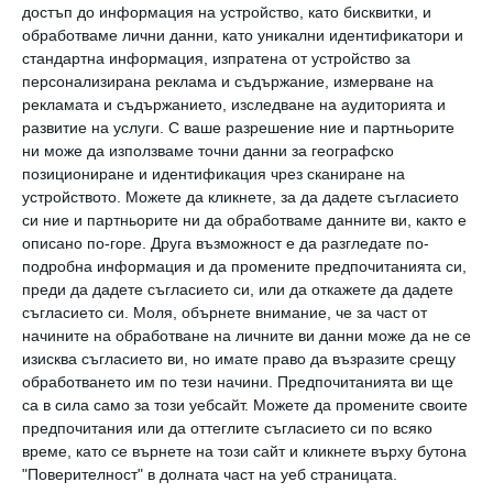
достъп до информация на устройство, като бисквитки, и
точки) и общите вербални когнитивни
обработваме лични данни, като уникални идентификатори и
способности (с 3 точки).
стандартна информация, изпратена от устройство за
персонализирана реклама и съдържание, измерване на
рекламата и съдържанието, изследване на аудиторията и
развитие на услуги.
С ваше разрешение ние и партньорите
ни може да използваме точни данни за географско
позициониране и идентификация чрез сканиране на
устройството. Можете да кликнете, за да дадете съгласието
си ние и партньорите ни да обработваме данните ви, както е
описано по-горе. Друга възможност е да разгледате по-
подробна информация и да промените предпочитанията си,
преди да дадете съгласието си, или да откажете да дадете
съгласието си.
Моля, обърнете внимание, че за част от
начините на обработване на личните ви данни може да не се
изисква съгласието ви, но имате право да възразите срещу
обработването им по тези начини. Предпочитанията ви ще
са в сила само за този уебсайт. Можете да промените своите
Символът на аутизма.
предпочитания или да оттеглите съгласието си по всяко
време, като се върнете на този сайт и кликнете върху бутона
Снимка: Shutterstock
"Поверителност" в долната част на уеб страницата.