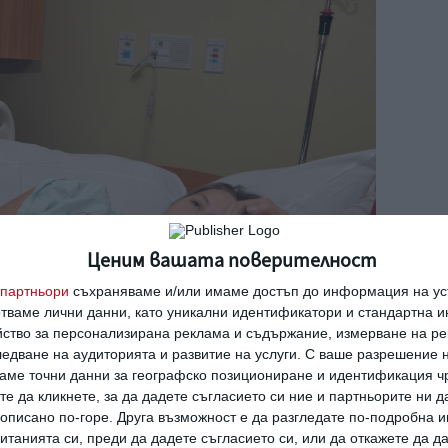
Ценим вашата поверителност
партньори
съхраняваме и/или имаме достъп до информация на уст
отваме лични данни, като уникални идентификатори и стандартна 
йство за персонализирана реклама и съдържание, измерване на ре
едване на аудиторията и развитие на услуги.
С ваше разрешение н
аме точни данни за географско позициониране и идентификация ч
те да кликнете, за да дадете съгласието си ние и партньорите ни 
е описано по-горе. Друга възможност е да разгледате по-подробна
танията си, преди да дадете съгласието си, или да откажете да д