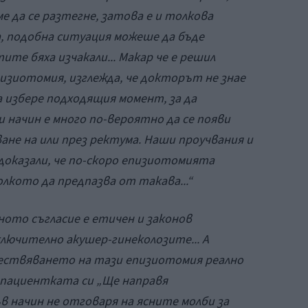
 да се разтегне, затова е и толкова
, подобна ситуация можеше да бъде
те бяха изчакали... Макар че е решил
изиотомия, изглежда, че докторът не знае
а избере подходящия момент, за да
 начин е много по-вероятно да се появи
ане на или през ректума. Наши проучвания и
 доказали, че по-скоро епизиотомията
лкото да предпазва от такава...“
ото съгласие е етичен и законов
ключително акушер-гинеколозите... А
ествяването на тази епизиотомия реално
а пациентката си „Ще направя
в начин не отговаря на ясните молби за