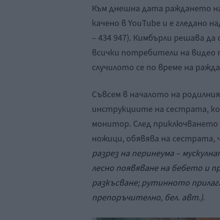
Към днешна дата раждането на
качено в YouTube и е гледано н
– 434 947). Кимбърли решава д
всички потребители на видео п
случилото се по време на ражд
Съвсем в началото на родилния
инструкциите на сестрата, к
монитор. След приключването
ножици, обявява на сестрата,
разрез на перинеума – мускулна
лесно появяване на бебето и 
разкъсване; рутинното прилага
препоръчително, бел. авт.)
.