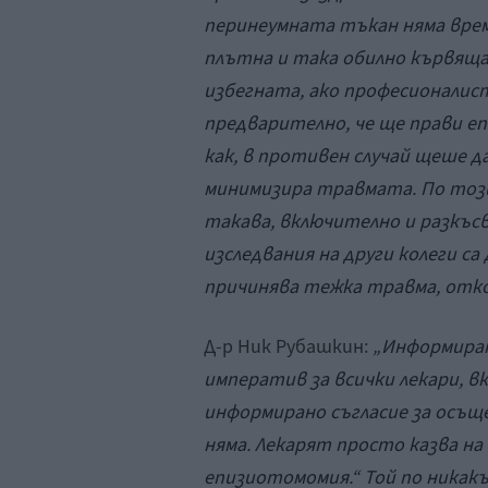
перинеумната тъкан няма време
плътна и така обилно кървяща
избегната, ако професионалисти
предварително, че ще прави еп
как, в противен случай щеше д
минимизира травмата. По този
такава, включително и разкъсв
изследвания на други колеги са
причинява тежка травма, отко
Д-р Ник Рубашкин:
„Информиран
императив за всички лекари, в
информирано съгласие за осъщ
няма. Лекарят просто казва н
епизиотомомия.“ Той по никакъ