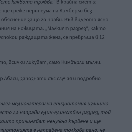
ете каквото трябва.“
В крайна сметка
 ще среже перинеума на Кимбърли без
л обяснение защо го прави. Във видеото ясно
ния на ножицата. „Малкият разрез“, както
успокои раждащата жена, се превръща в 12
то, всички ликуват, само Кимбърли мълчи.
р Абаси, запознати със случая и подробно
илага медиолатерална епизиотомия излишно
есто да направи един-единствен разрез, той
 които причиняват ненужно кървене и ще
изиотомията е направена толкова рано, че