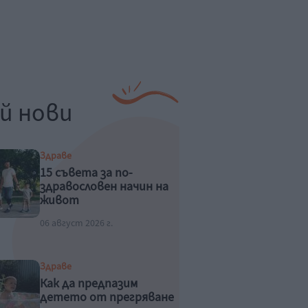
й нови
Здраве
15 съвета за по-
здравословен начин на
живот
06 август 2026 г.
Здраве
Как да предпазим
детето от прегряване