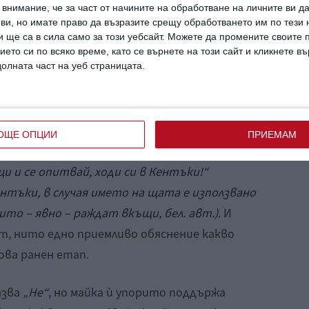
внимание, че за част от начините на обработване на личните ви д
 ви, но имате право да възразите срещу обработването им по тези 
его и го пита какво мисли да прави. Той
 ще са в сила само за този уебсайт. Можете да промените своите
ърли объркана пита:
„Какво? Защо? Дори не
ието си по всяко време, като се върнете на този сайт и кликнете в
долната част на уеб страницата.
бяснява, че няма достатъчно място за
нагледно показва колко е голяма главата на
та ѝ. Следващите изказвания на родилката,
 да роди детето си без да бъде рязана, биват
ОЩЕ ОПЦИИ
ПРИЕМАМ
азлични аргументи от типа на:
„Аз съм
щи и се опитвай, ходи си в Кентъки!“
нтъки, в случая името на щата е използвано
ито – явно – раждат вкъщи, бел. авт.)
. И
т, нито едно приемливо обяснение какво
ова ранен етап.
азва
„Не“
, но майка ѝ упорито поддържа