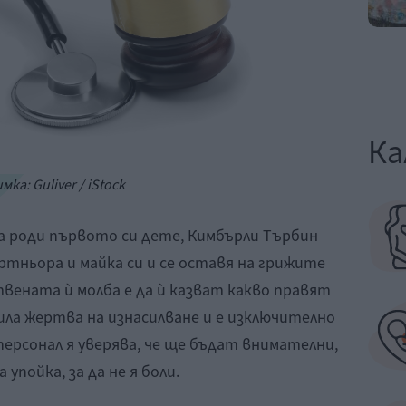
Ка
мка: Guliver / iStock
 роди първото си дете, Кимбърли Търбин
ртньора и майка си и се оставя на грижите
вената ѝ молба е да ѝ казват какво правят
ила жертва на изнасилване и е изключително
ерсонал я уверява, че ще бъдат внимателни,
упойка, за да не я боли.