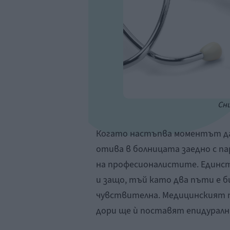
Сни
Когато настъпва моментът да
отива в болницата заедно с па
на професионалистите. Единст
и защо, тъй като два пъти е б
чувствителна. Медицинският п
дори ще ѝ поставят епидурална 