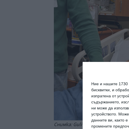
Ние и нашите 1730
бисквитки, и обраб
изпратена от устро
съдържанието, изсл
ни може да използв
устройството. Може
данните ви, както 
Снимка: Guliver / iStock
промените предпочи