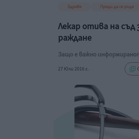
Здраве
Преди да се родя
Лекар отива на съд 
раждане
Защо е важно информиранот
27 Юли 2016 г.
С