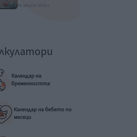
06 август 2026 г.
лкулатори
Календар на
бременността
Календар на бебето по
месеци