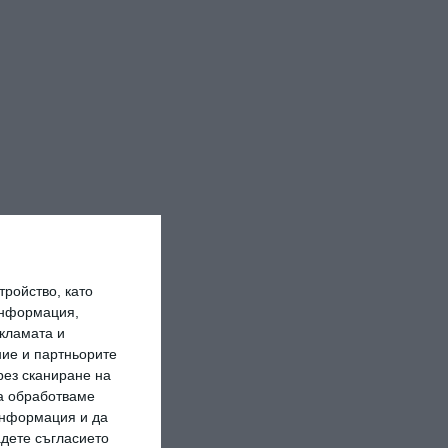
ройство, като
информация,
кламата и
ие и партньорите
рез сканиране на
да обработваме
 информация и да
адете съгласието