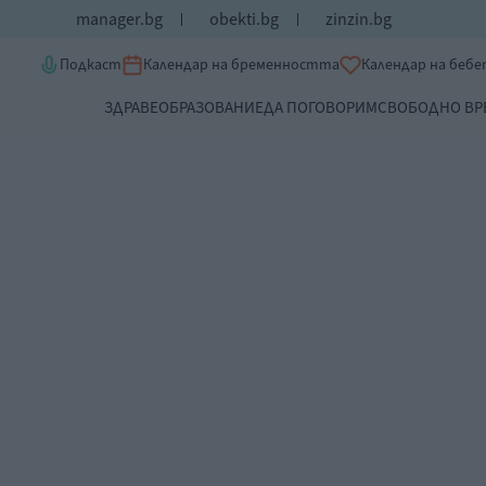
manager.bg
obekti.bg
zinzin.bg
Подкаст
Календар на бременността
Календар на беб
ЗДРАВЕ
ОБРАЗОВАНИЕ
ДА ПОГОВОРИМ
СВОБОДНО ВР