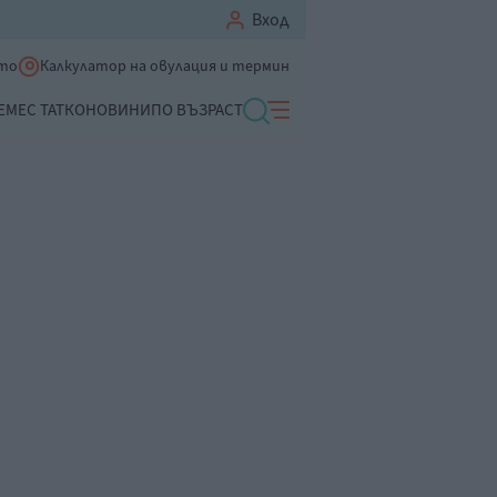
Вход
ето
Калкулатор на овулация и термин
ЕМЕ
С ТАТКО
НОВИНИ
ПО ВЪЗРАСТ