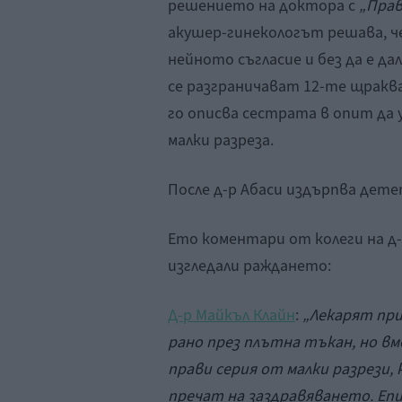
решението на доктора с
„Прав
акушер-гинекологът решава, че
нейното съгласие и без да е да
се разграничават 12-те щраква
го описва сестрата в опит да 
малки разреза.
После д-р Абаси издърпва дете
Ето коментари от колеги на д-
изгледали раждането:
Д-р Майкъл Клайн
:
„Лекарят пр
рано през плътна тъкан, но вм
прави серия от малки разрези,
пречат на заздравяването. Еп