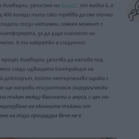
 Кимбърли, записано на
видео*
от майка ѝ, е
ад 400 хиляди пъти (ако трябва да сме точни
а сподели този интимен, семеен момент с
латформата, за да даде гласност на
ането. А то накратко е следното:
 процес Кимбърли започва да напъва под
оято следи идващата контракция на
 ѝ докторът, който нетърпеливо щрака с
 че ще направи епизиотомия
(хирургически
та тъкан между вагината и ануса, с цел по-
предпазване на околните тъкани от
не на тази процедура вече не е