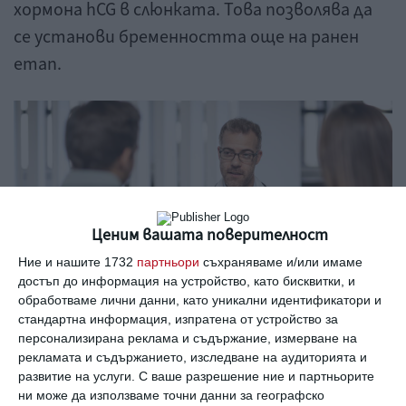
хормона hCG в слюнката. Това позволява да
се установи бременността още на ранен
етап.
Ценим вашата поверителност
Ние и нашите 1732
партньори
съхраняваме и/или имаме
достъп до информация на устройство, като бисквитки, и
обработваме лични данни, като уникални идентификатори и
стандартна информация, изпратена от устройство за
персонализирана реклама и съдържание, измерване на
рекламата и съдържанието, изследване на аудиторията и
развитие на услуги.
С ваше разрешение ние и партньорите
Мъж и жена се консултират с лекар, след
ни може да използваме точни данни за географско