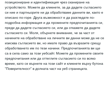
като са устанавили бременноста с теста.
позициониране и идентификация чрез сканиране на
устройството. Можете да кликнете, за да дадете съгласието
Снимка: Getty
си ние и партньорите ни да обработваме данните ви, както е
описано по-горе. Друга възможност е да разгледате по-
Както и при други тестове от този тип,
подробна информация и да промените предпочитанията си,
преди да дадете съгласието си, или да откажете да дадете
той не трябва да се използва веднага след
съгласието си.
Моля, обърнете внимание, че за част от
хранене или пиене - трябва да изчакате
начините на обработване на личните ви данни може да не се
изисква съгласието ви, но имате право да възразите срещу
около 30 минути.
обработването им по тези начини. Предпочитанията ви ще
Тестът може да се използва още от първия
са в сила само за този уебсайт. Можете да промените своите
предпочитания или да оттеглите съгласието си по всяко
ден, в който цикълът е закъснял.
време, като се върнете на този сайт и кликнете върху бутона
Резултатът е бърз и точен.
"Поверителност" в долната част на уеб страницата.
Източник:
The Sun
, Мона Василева
тест
бременност
слюнка