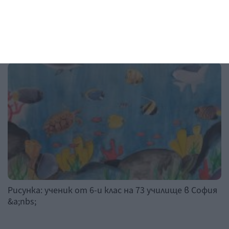
Рисунка на деня
Рисунка: ученик от 6-и клас на 73 училище в София
&a;nbs;