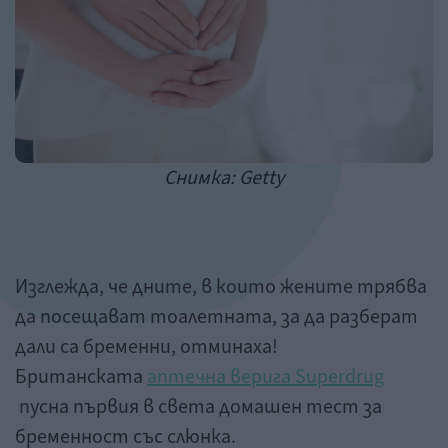
Снимка: Getty
Изглежда, че дните, в които жените трябва
да посещават тоалетната, за да разберат
дали са бременни, отминаха!
Британската
аптечна верига Superdrug
пусна първия в света домашен тест за
бременност със слюнка.