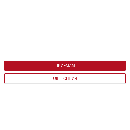
Дженифър Лопес подготвя децата за
колеж
Семейството събира впечатления от Италия
08 август 2026 г.
ПРИЕМАМ
ОЩЕ ОПЦИИ
Заедно