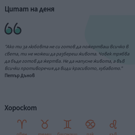
Цитат на деня
"Ако ти за любовта не си готов да пожертваш всичко в
света, ти не можеш да разбереш живота. Човек трябва
да бъде готов да жертва. Не да напусне живота, а във
всички противоречия да види красивото, хубавото."
Петър Дънов
Хороскот
овен
телец
близнаци
рак
лъв