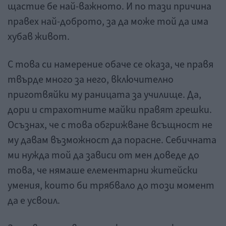
щастие бе най-важното. И по тази причина
правех най-доброто, за да може той да има
хубав живот.
С това си намерение обаче се оказа, че правя
твърде много за него, включително
приготвяйки му раницата за училище. Да,
дори и страхотните майки правят грешки.
Осъзнах, че с това обгрижване всъщност не
му давам възможност да порасне. Себичната
ми нужда той да зависи от мен доведе до
това, че нямаше елементарни житейски
умения, които би трябвало до този момент
да е усвоил.