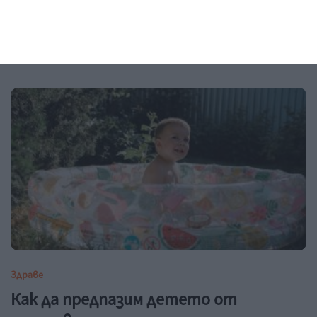
Да видиш красивото и хубавото
07
август 2026 г.
Здраве
Как да предпазим детето от