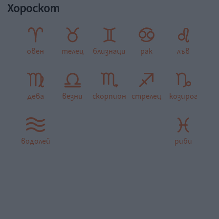
Хороскот
овен
телец
близнаци
рак
лъв
дева
везни
скорпион
стрелец
козирог
водолей
риби