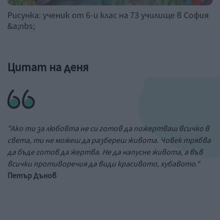
Рисунка: ученик от 6-и клас на 73 училище в София
&a;nbs;
Цитат на деня
"Ако ти за любовта не си готов да пожертваш всичко в
света, ти не можеш да разбереш живота. Човек трябва
да бъде готов да жертва. Не да напусне живота, а във
всички противоречия да види красивото, хубавото."
Петър Дънов