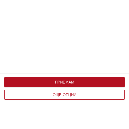
Здраве
Ужас: детето има глисти
Как да разпознаем паразитите и какво може да
направим
21 юни 2020 г.
ПРИЕМАМ
ОЩЕ ОПЦИИ