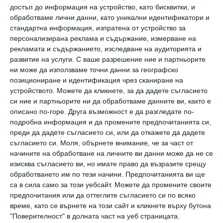
достъп до информация на устройство, като бисквитки, и
науча как перфектно да си оправя леглото –
обработваме лични данни, като уникални идентификатори и
да подпъхва чаршафа, да облича завивката и
стандартна информация, изпратена от устройство за
персонализирана реклама и съдържание, измерване на
възглавниците.
рекламата и съдържанието, изследване на аудиторията и
развитие на услуги.
С ваше разрешение ние и партньорите
3. Да пусне пералня
ни може да използваме точни данни за географско
позициониране и идентификация чрез сканиране на
Ще му покажа как да сортира дрехите по
устройството. Можете да кликнете, за да дадете съгласието
цветове, колко количество прах за пране и
си ние и партньорите ни да обработваме данните ви, както е
описано по-горе. Друга възможност е да разгледате по-
омекотител трябва да сложи и къде, както
подробна информация и да промените предпочитанията си,
и как да пусне програма.
преди да дадете съгласието си, или да откажете да дадете
съгласието си.
Моля, обърнете внимание, че за част от
начините на обработване на личните ви данни може да не се
4. Да подреди масата
изисква съгласието ви, но имате право да възразите срещу
Няма да си кривя душата, дори и аз не съм
обработването им по тези начини. Предпочитанията ви ще
сигурна как точно трябва да се подреди
са в сила само за този уебсайт. Можете да промените своите
предпочитания или да оттеглите съгласието си по всяко
масата. Това ще бъде една възможност и за
време, като се върнете на този сайт и кликнете върху бутона
мен да науча нещо ново.
"Поверителност" в долната част на уеб страницата.