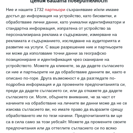
Ценим вашата поверителност
Ние и нашите 1732
партньори
съхраняваме и/или имаме
Здраве
достъп до информация на устройство, като бисквитки, и
15 съвета за по-здравословен начин
обработваме лични данни, като уникални идентификатори и
на живот
стандартна информация, изпратена от устройство за
06 август 2026 г.
персонализирана реклама и съдържание, измерване на
рекламата и съдържанието, изследване на аудиторията и
Заедно
развитие на услуги.
С ваше разрешение ние и партньорите
Да видиш красивото и хубавото
ни може да използваме точни данни за географско
07 август 2026 г.
позициониране и идентификация чрез сканиране на
устройството. Можете да кликнете, за да дадете съгласието
си ние и партньорите ни да обработваме данните ви, както е
описано по-горе. Друга възможност е да разгледате по-
подробна информация и да промените предпочитанията си,
преди да дадете съгласието си, или да откажете да дадете
Калкулатори
съгласието си.
Моля, обърнете внимание, че за част от
начините на обработване на личните ви данни може да не се
изисква съгласието ви, но имате право да възразите срещу
обработването им по тези начини. Предпочитанията ви ще
са в сила само за този уебсайт. Можете да промените своите
Календар на бременността
предпочитания или да оттеглите съгласието си по всяко