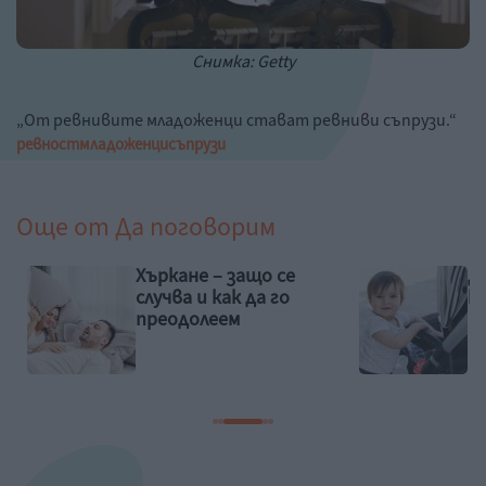
Снимка: Getty
„От ревнивите младоженци стават ревниви съпрузи.“
ревност
младоженци
съпрузи
Още от
Да поговорим
Хъркане – защо се
Д
и
случва и как да го
к
преодолеем