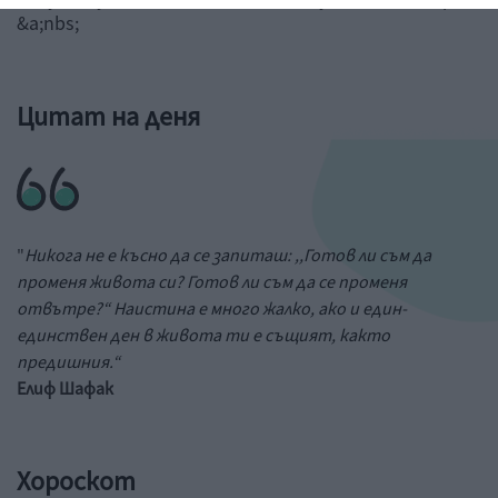
&a;nbs;
Цитат на деня
"
Никога не е късно да се запиташ: ,,Готов ли съм да
променя живота си? Готов ли съм да се променя
отвътре?“ Наистина е много жалко, ако и един-
единствен ден в живота ти е същият, както
предишния.“
Елиф Шафак
Хороскот