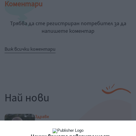
Коментари
Трябва да сте регистриран потребител за да
напишете коментар
Виж всички коментари
Най нови
Здраве
Как правилно да лекуваме хремата
07 август 2026 г.