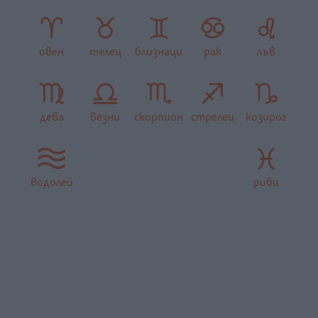
овен
телец
близнаци
рак
лъв
дева
везни
скорпион
стрелец
козирог
водолей
риби