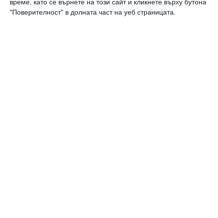
време, като се върнете на този сайт и кликнете върху бутона
"Поверителност" в долната част на уеб страницата.
Календар на бебето по месеци
Калкулатор на овулация и термин
Вижте още