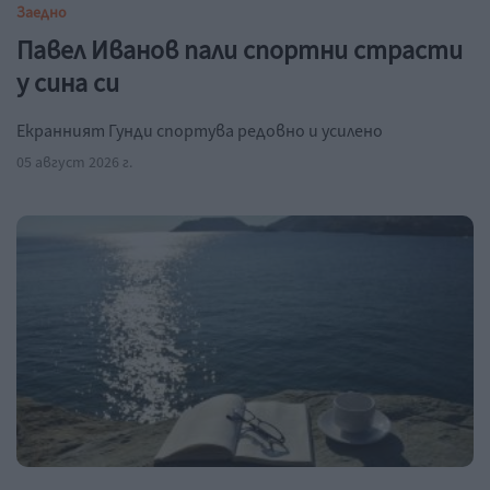
Заедно
Павел Иванов пали спортни страсти
у сина си
Екранният Гунди спортува редовно и усилено
05 август 2026 г.