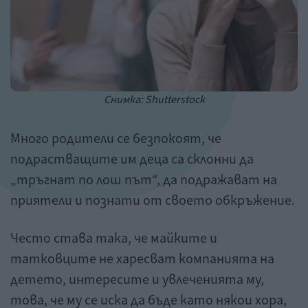
Снимка: Shutterstock
Много родители се безпокоят, че
подрастващите им деца са склонни да
„тръгнат по лош път“, да подражават на
приятели и познати от своето обкръжение.
Често става така, че майките и
татковците не харесват компанията на
детето, интересите и увлеченията му,
това, че му се иска да бъде като някои хора,