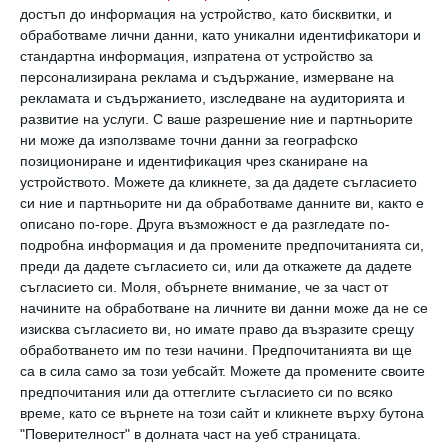
университет показва например, че
достъп до информация на устройство, като бисквитки, и
тинейджърите са 6 пъти по-склонни да
обработваме лични данни, като уникални идентификатори и
опитат алкохол, ако и приятелите им пият
стандартна информация, изпратена от устройство за
персонализирана реклама и съдържание, измерване на
често. Подрастващите просто имат
рекламата и съдържанието, изследване на аудиторията и
вътрешен импулс да правят това, което и
развитие на услуги.
С ваше разрешение ние и партньорите
ни може да използваме точни данни за географско
техните „лидери“.
позициониране и идентификация чрез сканиране на
устройството. Можете да кликнете, за да дадете съгласието
Добрата новина:
Родителите могат да
си ние и партньорите ни да обработваме данните ви, както е
описано по-горе. Друга възможност е да разгледате по-
имат много по-силно позитивно влияние над
подробна информация и да промените предпочитанията си,
децата си, отколкото си мислят. Защото
преди да дадете съгласието си, или да откажете да дадете
съгласието си.
Моля, обърнете внимание, че за част от
тийнейджърите изпитват огромни
начините на обработване на личните ви данни може да не се
притеснения да не разочароват
изисква съгласието ви, но имате право да възразите срещу
обработването им по тези начини. Предпочитанията ви ще
родителите си и това е много важна
са в сила само за този уебсайт. Можете да промените своите
бариера между тях и алкохола, дрогата.
предпочитания или да оттеглите съгласието си по всяко
време, като се върнете на този сайт и кликнете върху бутона
"Поверителност" в долната част на уеб страницата.
„Тийнейджърът иска да е независим и