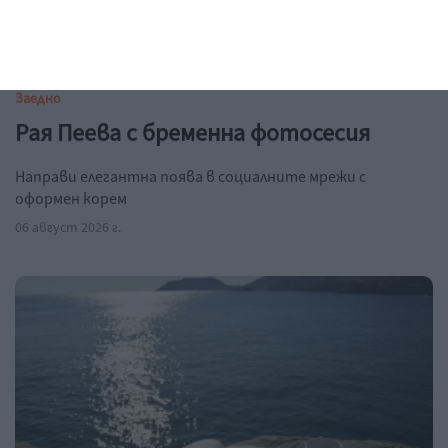
Заедно
Рая Пеева с бременна фотосесия
Направи елегантна поява в социалните мрежи с
оформен корем
06 август 2026 г.