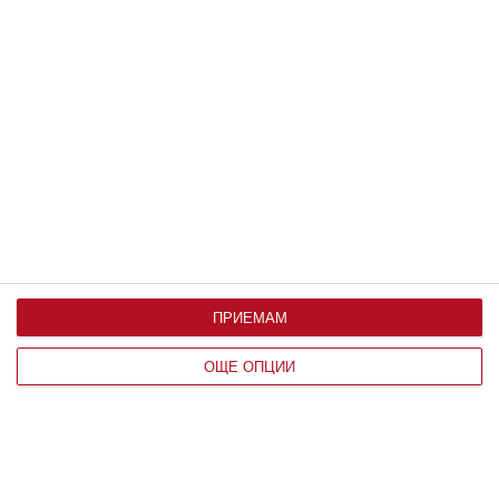
Свободно време
Какви птици познавате
08 август 2026 г.
Новини
Мат Деймън обича да пътува с
дъщерите си
08 август 2026 г.
Здраве
Жега и безсъние мъчат бременната
08 август 2026 г.
ПРИЕМАМ
ОЩЕ ОПЦИИ
Калкулатори