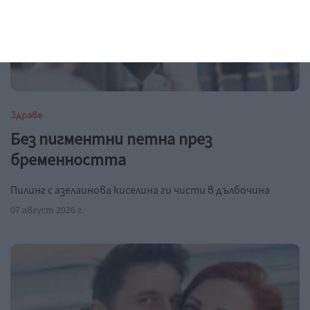
Здраве
Без пигментни петна през
бременността
Пилинг с азелаинова киселина ги чисти в дълбочина
07 август 2026 г.