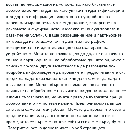
по-щастливи. Щастието също така е
достъп до информация на устройство, като бисквитки, и
обработваме лични данни, като уникални идентификатори и
заразно, което означава, че ако прекарвате
стандартна информация, изпратена от устройство за
време с щастливи хора, е по-вероятно и вие
персонализирана реклама и съдържание, измерване на
рекламата и съдържанието, изследване на аудиторията и
да се чувствате добре.
развитие на услуги.
С ваше разрешение ние и партньорите
ни може да използваме точни данни за географско
позициониране и идентификация чрез сканиране на
2. Повишава мотивацията
устройството. Можете да кликнете, за да дадете съгласието
си ние и партньорите ни да обработваме данните ви, както е
Ние сме създадени, да бъдем част от
описано по-горе. Друга възможност е да разгледате по-
обществото, затова социалната
подробна информация и да промените предпочитанията си,
преди да дадете съгласието си, или да откажете да дадете
комуникация е толкова полезна за нас. Ако
съгласието си.
Моля, обърнете внимание, че за част от
хората около нас ни подкрепят, ще ни бъде в
начините на обработване на личните ви данни може да не се
изисква съгласието ви, но имате право да възразите срещу
пъти по-лесно да преследваме целите и
обработването им по тези начини. Предпочитанията ви ще
мечтите си. В моментите, когато сме
са в сила само за този уебсайт. Можете да промените своите
предпочитания или да оттеглите съгласието си по всяко
загубили кураж и мотивация, отново
време, като се върнете на този сайт и кликнете върху бутона
верните приятели са тези, които ще бъдат
"Поверителност" в долната част на уеб страницата.