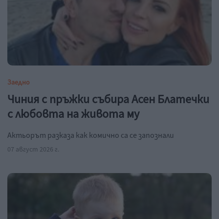
Заедно
Чиния с пръжки събира Асен Блатечки
с любовта на живота му
Актьорът разказа как комично са се запознали
07 август 2026 г.