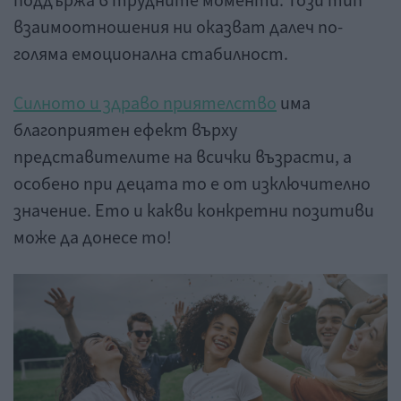
поддържа в трудните моменти. Този тип
взаимоотношения ни оказват далеч по-
голяма емоционална стабилност.
Силното и здраво приятелство
има
благоприятен ефект върху
представителите на всички възрасти, а
особено при децата то е от изключително
значение. Ето и какви конкретни позитиви
може да донесе то!