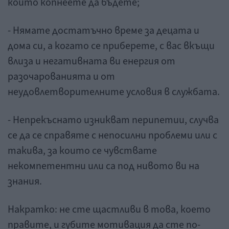
които копнеете да бъдете;
- Нямате достатъчно време за децата и
дома си, а когато се приберете, с вас вкъщи
влиза и негативната ви енергия от
разочарованията и от
неудовлетворителните условия в службата.
- Непрекъснато изникват перипетии, случва
се да се справяте с непосилни проблеми или с
такива, за които се чувствате
некомпетентни или са под нивото ви на
знания.
Накратко: не сте щастливи в това, което
правите, и губите мотивация да сте по-