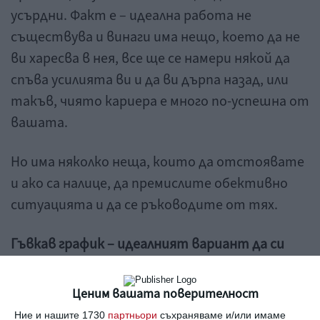
усърдни. Факт е – идеална работа не
съществува и винаги има нещо, което да не
ви харесва в нея, все ще се намери някой да
спъва усилията ви и да ви дърпа назад, или
такъв, чиято кариера е много по-успешна от
вашата.
Но има няколко неща, които да отстоявате
и ако са налице, да премислите обективно
ситуацията и да се ръководите от тях.
Гъвкав график – идеалният вариант да си
работите от вкъщи
Ценим вашата поверителност
Двегодишно изследване на учени от
Ние и нашите 1730
партньори
съхраняваме и/или имаме