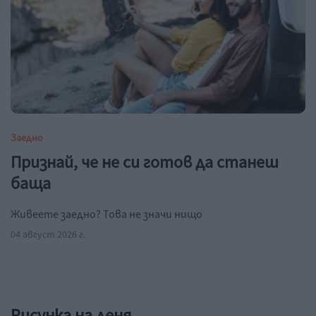
Заедно
Признай, че не си готов да станеш
баща
Живеете заедно? Това не значи нищо
04 август 2026 г.
Рисунка на деня