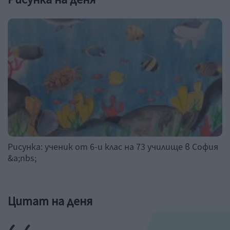
Рисунка: ученик от 6-и клас на 73 училище в София
&a;nbs;
Цитат на деня