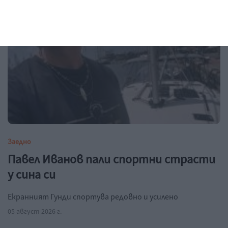
Заедно
Павел Иванов пали спортни страсти
у сина си
Екранният Гунди спортува редовно и усилено
05 август 2026 г.