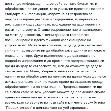
Университета в Станфорд доказва, че хора,
достъп до информация на устройство, като бисквитки, и
които не работят в офис, а от дистанция,
обработваме лични данни, като уникални идентификатори и
стандартна информация, изпратена от устройство за
се концентрират по-добре върху задачите,
персонализирана реклама и съдържание, измерване на
вземат болничен по-рядко и като цяло
рекламата и съдържанието, изследване на аудиторията и
развитие на услуги.
С ваше разрешение ние и партньорите
напускат по-рядко. Разбира се, такъв тип
ни може да използваме точни данни за географско
работа не е подходящ за всеки и за всяка
позициониране и идентификация чрез сканиране на
устройството. Можете да кликнете, за да дадете съгласието
специалност.
си ние и партньорите ни да обработваме данните ви, както е
описано по-горе. Друга възможност е да разгледате по-
Но ако имате възможност дори и един ден
подробна информация и да промените предпочитанията си,
преди да дадете съгласието си, или да откажете да дадете
седмично да си работите от вкъщи, това
съгласието си.
Моля, обърнете внимание, че за част от
вече е голям плюс. Тези, чиято дейност е
начините на обработване на личните ви данни може да не се
пряко свързана с конкретно място - най-
изисква съгласието ви, но имате право да възразите срещу
обработването им по тези начини. Предпочитанията ви ще
често това е сектор на услугите - трябва да
са в сила само за този уебсайт. Можете да промените своите
търсят гъвкав график. Той подобрява
предпочитания или да оттеглите съгласието си по всяко
време, като се върнете на този сайт и кликнете върху бутона
значително баланса между работата и
"Поверителност" в долната част на уеб страницата.