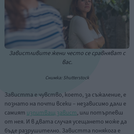
Завистливите жени често се сравняват с
вас.
Снимка:
Shutterstock
Завистта е чувство, което, за съжаление, е
познато на почти всеки – независимо дали е
самият
изпитващ завист
, или потърпевш
от нея. И в двата случая усещането може да
бъде разрушително. Завистта понякога е