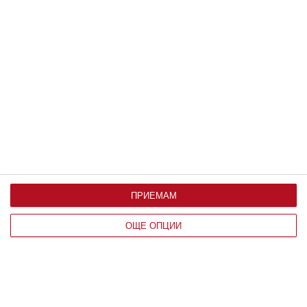
Здраве
Ужас: детето има глисти
Как да разпознаем паразитите и какво може да
направим
21 юни 2020 г.
ПРИЕМАМ
ОЩЕ ОПЦИИ