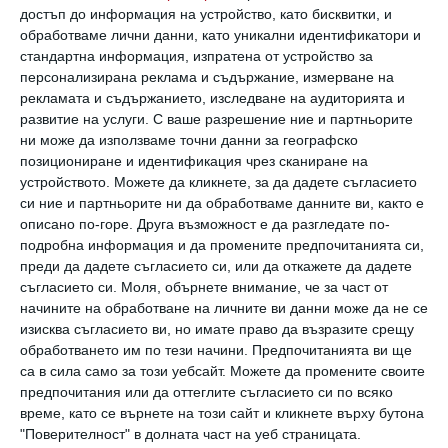
2. Те копират вашия стил или
достъп до информация на устройство, като бисквитки, и
обработваме лични данни, като уникални идентификатори и
поведение
стандартна информация, изпратена от устройство за
персонализирана реклама и съдържание, измерване на
Завистта често се проявява в
рекламата и съдържанието, изследване на аудиторията и
развитие на услуги.
С ваше разрешение ние и партньорите
подражанието, на другите просто много им
ни може да използваме точни данни за географско
се иска да бъдат като вас, но просто не
позициониране и идентификация чрез сканиране на
устройството. Можете да кликнете, за да дадете съгласието
могат. Ако друга жена изведнъж започне да
си ние и партньорите ни да обработваме данните ви, както е
се облича като вас, да копира вашите
описано по-горе. Друга възможност е да разгледате по-
подробна информация и да промените предпочитанията си,
маниери или дори вашите идеи, това може
преди да дадете съгласието си, или да откажете да дадете
да не е просто съвпадение. Разбира се,
съгласието си.
Моля, обърнете внимание, че за част от
подражанието е форма на ласкателство, но
начините на обработване на личните ви данни може да не се
изисква съгласието ви, но имате право да възразите срещу
в случая със завистта зад това стои
обработването им по тези начини. Предпочитанията ви ще
желанието
„да бъде като вас“
или дори
„да
са в сила само за този уебсайт. Можете да промените своите
предпочитания или да оттеглите съгласието си по всяко
бъде по-добра от вас“.
Тя може несъзнателно
време, като се върнете на този сайт и кликнете върху бутона
да се стреми да ви засенчи, присвоявайки си
"Поверителност" в долната част на уеб страницата.