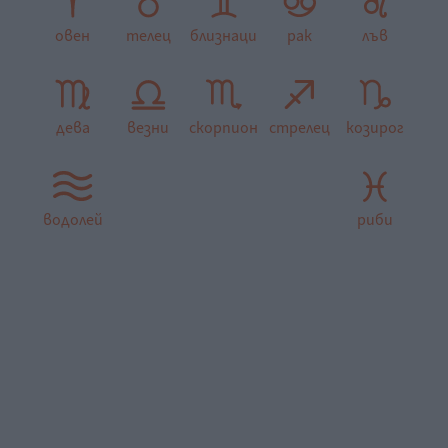
овен
телец
близнаци
рак
лъв
дева
везни
скорпион
стрелец
козирог
водолей
риби