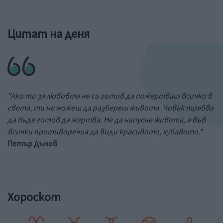
Цитат на деня
"Ако ти за любовта не си готов да пожертваш всичко в
света, ти не можеш да разбереш живота. Човек трябва
да бъде готов да жертва. Не да напусне живота, а във
всички противоречия да види красивото, хубавото."
Петър Дънов
Хороскот