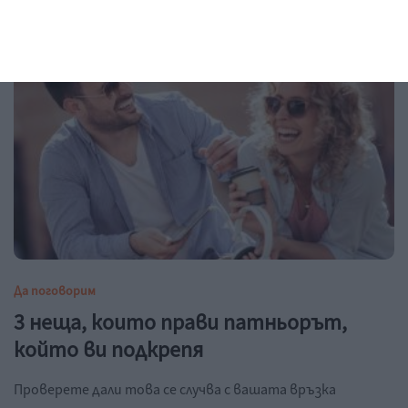
05 август 2026 г.
Да поговорим
3 неща, които прави патньорът,
който ви подкрепя
Проверете дали това се случва с вашата връзка