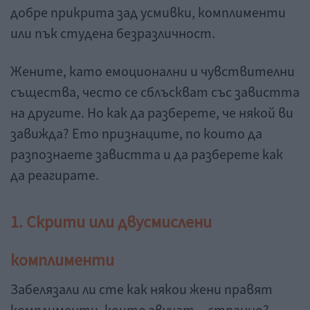
добре прикрита зад усмивки, комплименти
или пък студена безразличност.
Жените, като емоционални и чувствителни
същества, често се сблъскват със завистта
на другите. Но как да разберете, че някой ви
завижда? Ето признаците, по които да
разпознаете завистта и да разберете как
да реагирате.
1. Скрити или двусмислени
комплименти
Забелязали ли сте как някои жени правят