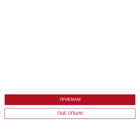
Здраве
Вените не обичат жегата
Над 25 градуса стените им се отпускат и раздуват
ПРИЕМАМ
06 август 2026 г.
ОЩЕ ОПЦИИ