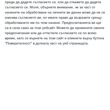
преди да дадете съгласието си, или да откажете да дадете
съгласието си.
Моля, обърнете внимание, че за част от
начините на обработване на личните ви данни може да не се
Здраве
изисква съгласието ви, но имате право да възразите срещу
Секс след раждането – кога да започнете
обработването им по тези начини. Предпочитанията ви ще
са в сила само за този уебсайт. Можете да промените своите
предпочитания или да оттеглите съгласието си по всяко
Здраве
време, като се върнете на този сайт и кликнете върху бутона
Родените след 1990 г. правят по-рядко секс
"Поверителност" в долната част на уеб страницата.
Заедно
8 изненадващи факта за първия секс след
раждането
Още от
Да поговорим
Хъркане – защо се
Д
и
случва и как да го
к
преодолеем