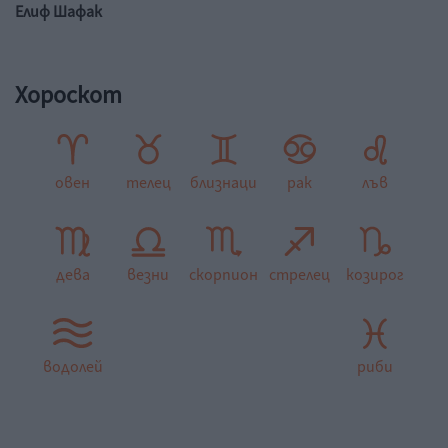
Елиф Шафак
Хороскот
овен
телец
близнаци
рак
лъв
дева
везни
скорпион
стрелец
козирог
водолей
риби