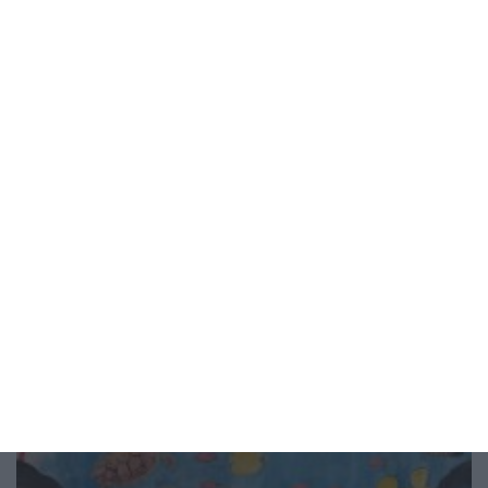
Заедно
Признай, че не си готов да станеш
баща
Живеете заедно? Това не значи нищо
04 август 2026 г.
Рисунка на деня