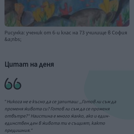
Рисунка: ученик от 6-и клас на 73 училище в София
&a;nbs;
Цитат на деня
"
Никога не е късно да се запиташ: ,,Готов ли съм да
променя живота си? Готов ли съм да се променя
отвътре?“ Наистина е много жалко, ако и един-
единствен ден в живота ти е същият, както
предишния.“