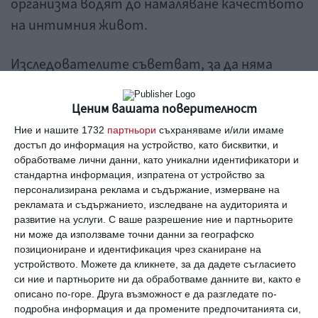
организма водят до намаляване качеството
на интимния живот.
Изследователите съветват, за да няма
конфликти, всеки един от партньорите
поравно да взима участие в бита и
Ценим вашата поверителност
възпитанието на детето.
Ние и нашите 1732
партньори
съхраняваме и/или имаме
достъп до информация на устройство, като бисквитки, и
обработваме лични данни, като уникални идентификатори и
Надя Горанова
стандартна информация, изпратена от устройство за
персонализирана реклама и съдържание, измерване на
рекламата и съдържанието, изследване на аудиторията и
раждане
интимност
куца
родители
пропаст
развитие на услуги.
С ваше разрешение ние и партньорите
ни може да използваме точни данни за географско
позициониране и идентификация чрез сканиране на
устройството. Можете да кликнете, за да дадете съгласието
си ние и партньорите ни да обработваме данните ви, както е
Заедно
описано по-горе. Друга възможност е да разгледате по-
Сексуално ни привличат хора, които
подробна информация и да промените предпочитанията си,
приличат на родителите ни и на нас