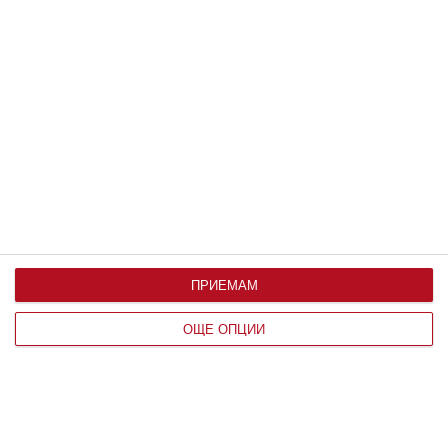
Как да разпознаем паразитите и какво може да
направим
21 юни 2020 г.
ПРИЕМАМ
ОЩЕ ОПЦИИ