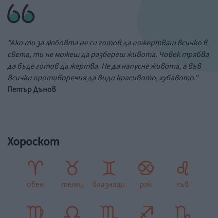
"Ако ти за любовта не си готов да пожертваш всичко в
света, ти не можеш да разбереш живота. Човек трябва
да бъде готов да жертва. Не да напусне живота, а във
всички противоречия да види красивото, хубавото."
Петър Дънов
Хороскот
овен
телец
близнаци
рак
лъв