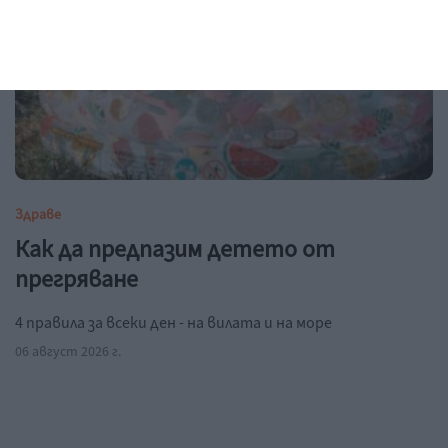
Здраве
Как да предпазим детето от
прегряване
4 правила за всеки ден - на вилата и на море
06 август 2026 г.