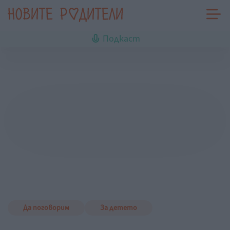
Подкаст
Да поговорим
За детето