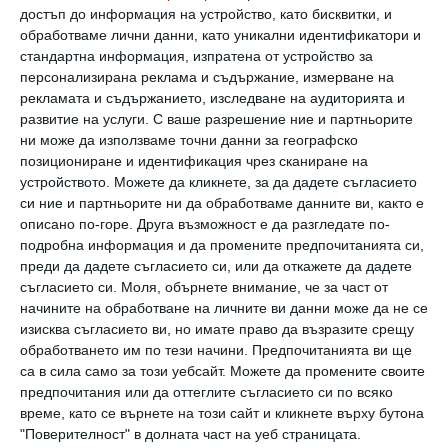
достъп до информация на устройство, като бисквитки, и
автоагресия. Може да сте склонни да
обработваме лични данни, като уникални идентификатори и
въплъщавате благополучието си само във
стандартна информация, изпратена от устройство за
персонализирана реклама и съдържание, измерване на
въображението, а в действителност да се
рекламата и съдържанието, изследване на аудиторията и
задоволявате с малко – имате сложни,
развитие на услуги.
С ваше разрешение ние и партньорите
ни може да използваме точни данни за географско
нещастни лични взаимоотношения, както и
позициониране и идентификация чрез сканиране на
работа, която буквално ви разболява,
устройството. Можете да кликнете, за да дадете съгласието
защото дълбоко в себе си „пазите“
си ние и партньорите ни да обработваме данните ви, както е
описано по-горе. Друга възможност е да разгледате по-
посланието на майка си, което тя
подробна информация и да промените предпочитанията си,
несъзнателно ви е предала като дълбока
преди да дадете съгласието си, или да откажете да дадете
съгласието си.
Моля, обърнете внимание, че за част от
настройка:
„Ти не си достоен за щастие и
начините на обработване на личните ви данни може да не се
любов, богатството и красотата на този
изисква съгласието ви, но имате право да възразите срещу
обработването им по тези начини. Предпочитанията ви ще
свят не са за теб!“.
са в сила само за този уебсайт. Можете да промените своите
предпочитания или да оттеглите съгласието си по всяко
време, като се върнете на този сайт и кликнете върху бутона
Един ден, когато ресурсите ви са
"Поверителност" в долната част на уеб страницата.