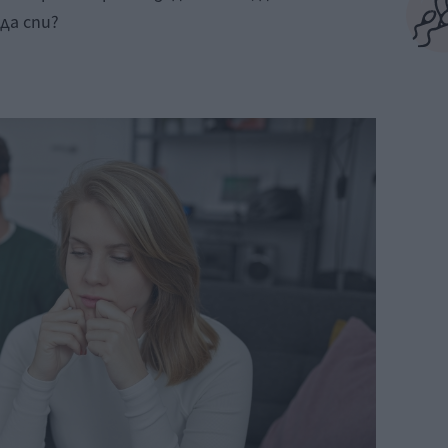
 да спи?