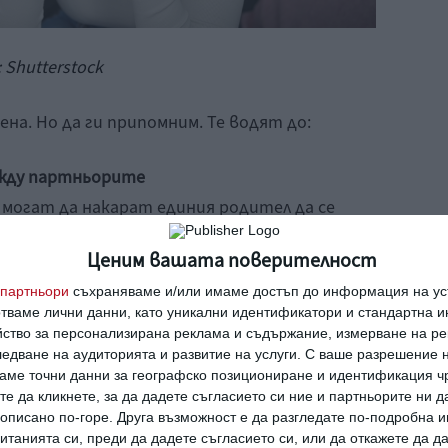
Shutterstock
ена. Но да ги припомним. Те водят до:
ежду партньорите
огат да накарат единия родител да се
ание на детето, като ги обърква още
Ценим вашата поверителност
партньори
съхраняваме и/или имаме достъп до информация на уст
фликти разсейват родителите от
отваме лични данни, като уникални идентификатори и стандартна 
о. Те са твърде заети със собствените си
йство за персонализирана реклама и съдържание, измерване на ре
едване на аудиторията и развитие на услуги.
С ваше разрешение н
аме точни данни за географско позициониране и идентификация ч
те да кликнете, за да дадете съгласието си ние и партньорите ни 
е описано по-горе. Друга възможност е да разгледате по-подробна
т инаблюдават. Това , което виждат в
танията си, преди да дадете съгласието си, или да откажете да д