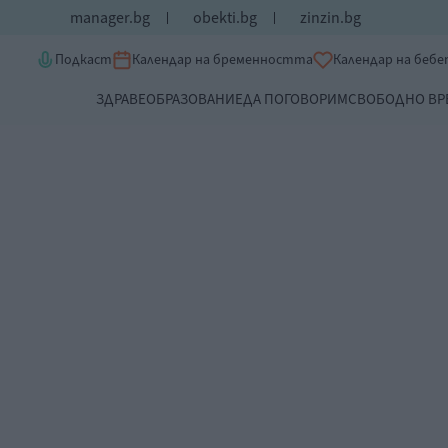
manager.bg
obekti.bg
zinzin.bg
Подкаст
Календар на бременността
Календар на беб
ЗДРАВЕ
ОБРАЗОВАНИЕ
ДА ПОГОВОРИМ
СВОБОДНО ВР