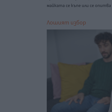
майката се къпе или се опитва
Лошият избор