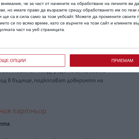
внимание, че за част от начините на обработване на личните ви д
-късно ще повлияе на бъдещите им
 ви, но имате право да възразите срещу обработването им по тези 
родители. Например, ако във вашето
 ще са в сила само за този уебсайт. Можете да промените своите
ието си по всяко време, като се върнете на този сайт и кликнете в
ства и емоции, един ден детето ще намери
долната част на уеб страницата.
р.
 на благополучието на детето е
ОЩЕ ОПЦИИ
ПРИЕМАМ
имоотношения между родителите, които
вод в бъдеще, подкопават доверието на
лния партньор
стта