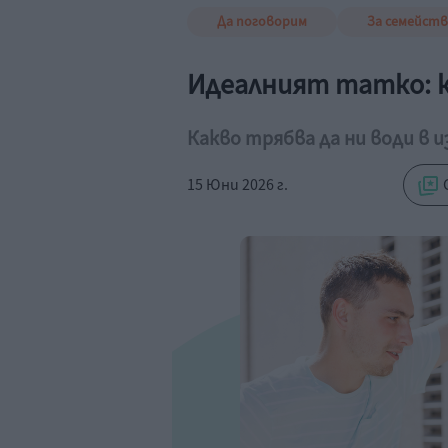
Да поговорим
За семейст
Идеалният татко: к
Какво трябва да ни води в и
15 Юни 2026 г.