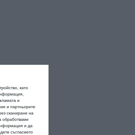
ройство, като
информация,
кламата и
ие и партньорите
рез сканиране на
да обработваме
 информация и да
адете съгласието