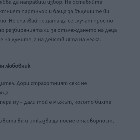
ябва да направиш избор. Не оставяйте
ектният партньор и баща за бъдещите ви
то. Не очаквай нещата да се случат просто
о разбиранията си за отглеждането на деца
 на думите, а на действията на мъжа.
ен любовник
одител. Дори страхотният секс не
аща.
тера му – дали той е мъжът, когото бихте
живота ви и отказва да поеме отговорност,