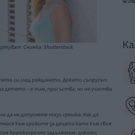
Ка
ртуват. Снимка: Shutterstock
тето си след раждането. Докато съпругът
а детето – е там, присъства, но не участва
ли да не допуснете тази грешка. Как да
отнася към грижите за децата като към своя
 към краткосрочно задължение, докато