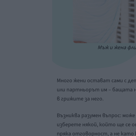
Мъж и жена фли
Много жени остават сами с де
или партньорът им – бащата н
в грижите за него.
Възниква разумен въпрос: може 
изберете някой, който ще се 
пряка отговорност, а не като