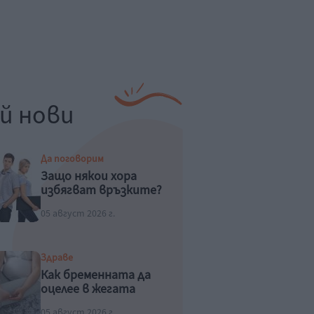
й нови
Да поговорим
Защо някои хора
избягват връзките?
05 август 2026 г.
Здраве
Как бременната да
оцелее в жегата
05 август 2026 г.