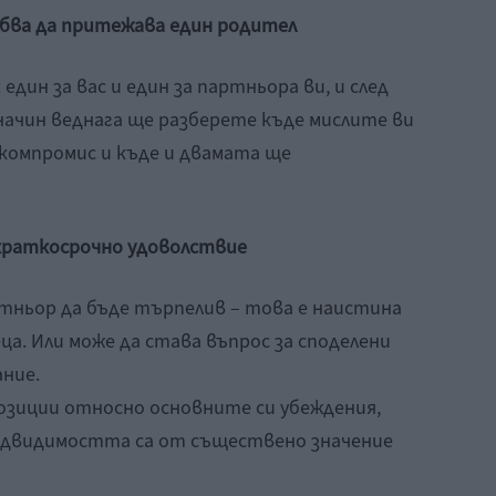
ябва да притежава един родител
дин за вас и един за партньора ви, и след
начин веднага ще разберете къде мислите ви
 компромис и къде и двамата ще
краткосрочно удоволствие
тньор да бъде търпелив – това е наистина
ца. Или може да става въпрос за споделени
ние.
озиции относно основните си убеждения,
двидимостта са от съществено значение