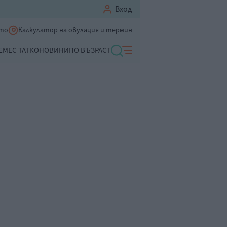
Вход
ето
Калкулатор на овулация и термин
ЕМЕ
С ТАТКО
НОВИНИ
ПО ВЪЗРАСТ