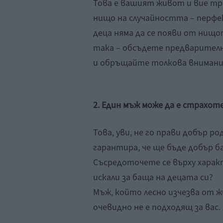
Това е вашият живот и вие тр
нищо на случайността – перф
деца няма да се появи от нищо
така – обсъдете предварителн
и обръщайте толкова внимание
2. Един мъж може да е страхот
Това, уви, не го прави добър р
гарантира, че ще бъде добър б
Съсредоточете се върху харак
искали за баща на децата си?
Мъж, който лесно изчезва от 
очевидно не е подходящ за вас.