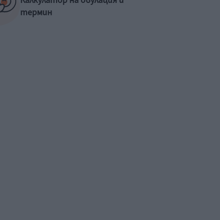
Калкулатор на овулация и
термин