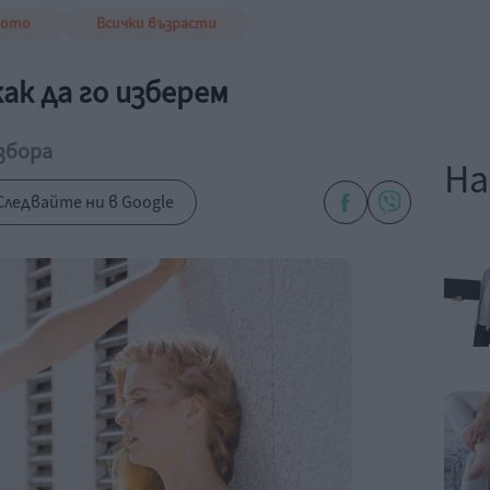
вото
Всички възрасти
ак да го изберем
збора
На
Следвайте ни в Google