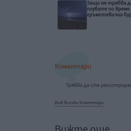
о не трябва да
Защо хората с го
вате по време на
живеят в нещаст
мотевична буря
брак
Коментари
Трябва да сте регистрир
Виж всички коментари
Вижте още