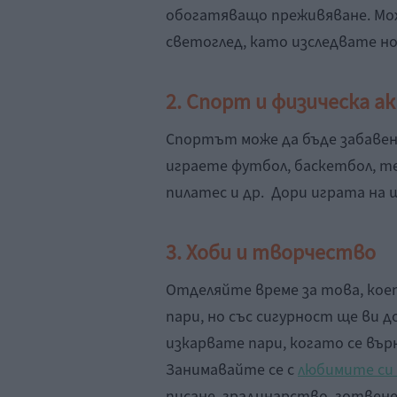
обогатяващо преживяване. Мо
светоглед, като изследвате нов
2. Спорт и физическа 
Спортът може да бъде забавен 
играете футбол, баскетбол, те
пилатес и др. Дори играта на 
3. Хоби и творчество
Отделяйте време за това, коет
пари, но със сигурност ще ви д
изкарвате пари, когато се въ
Занимавайте се с
любимите си
писане, градинарство, готвене