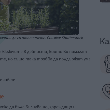
ачини да си отпочинете. Снимка: Shutterstock
Ка
се включите в дейности, които ви помагат
ате, но също така трябва да поддържат ума
очивка:
не
оже да бъде вълнуващо, зареждащо и