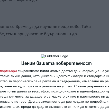
то си време, за да научите нещо ново. Това
ве, семинари, участие в уъркшопи и др.
начин да помогнете на общността си,
Ценим вашата поверителност
 нови умения. Открийте онова, което би ви
партньори
съхраняваме и/или имаме достъп до информация на уст
за сираци, дом за възрастни хора приют за
отваме лични данни, като уникални идентификатори и стандартна 
йство за персонализирана реклама и съдържание, измерване на ре
 в някоя гражданска инициатива. Може пък
едване на аудиторията и развитие на услуги.
С ваше разрешение н
аме точни данни за географско позициониране и идентификация ч
те да кликнете, за да дадете съгласието си ние и партньорите ни 
е описано по-горе. Друга възможност е да разгледате по-подробна
танията си, преди да дадете съгласието си, или да откажете да д