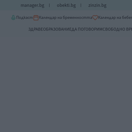
manager.bg
obekti.bg
zinzin.bg
Подкаст
Календар на бременността
Календар на беб
ЗДРАВЕ
ОБРАЗОВАНИЕ
ДА ПОГОВОРИМ
СВОБОДНО ВР