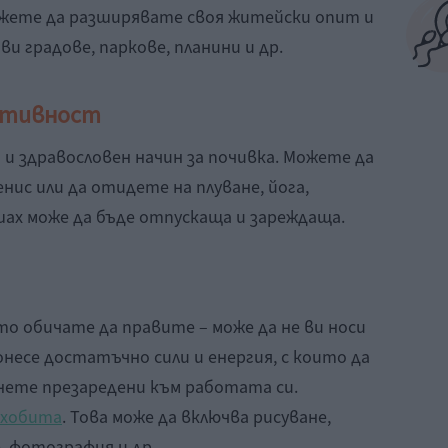
жете да разширявате своя житейски опит и
и градове, паркове, планини и др.
активност
и здравословен начин за почивка. Можете да
нис или да отидете на плуване, йога,
шах може да бъде отпускаща и зареждаща.
о обичате да правите – може да не ви носи
онесе достатъчно сили и енергия, с които да
рнете презаредени към работата си.
 хобита
. Това може да включва рисуване,
, фотография и др.