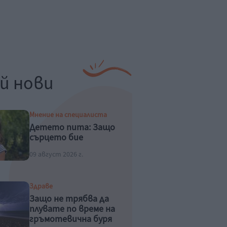
й нови
Мнение на специалиста
Детето пита: Защо
сърцето бие
09 август 2026 г.
Здраве
Защо не трябва да
плувате по време на
гръмотевична буря