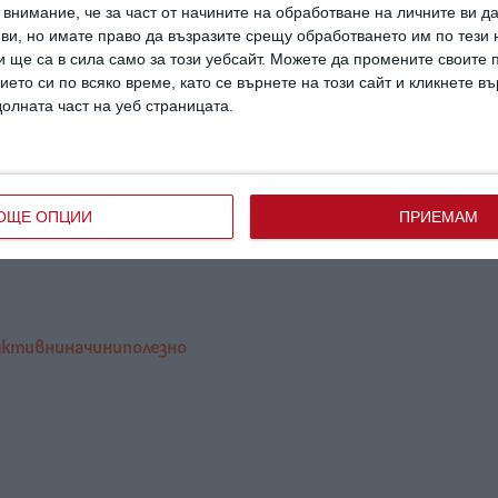
внимание, че за част от начините на обработване на личните ви д
обряване на концентрацията, усещанеза
 ви, но имате право да възразите срещу обработването им по тези 
 ще са в сила само за този уебсайт. Можете да промените своите
чие.
ието си по всяко време, като се върнете на този сайт и кликнете в
долната част на уеб страницата.
ка е да намерите баланс между релакс и
вате в хармония със себе си и с другите,
ОЩЕ ОПЦИИ
ПРИЕМАМ
активни
начини
полезно