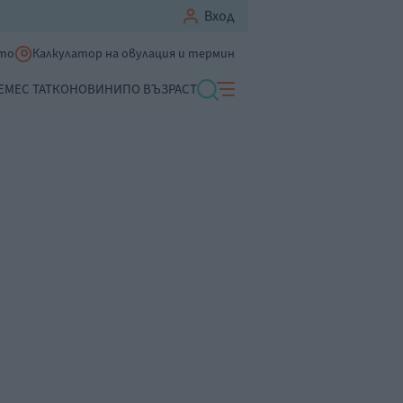
Вход
ето
Калкулатор на овулация и термин
ЕМЕ
С ТАТКО
НОВИНИ
ПО ВЪЗРАСТ