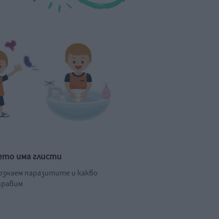
ето има глисти
познаем паразитите и какво
правим
.