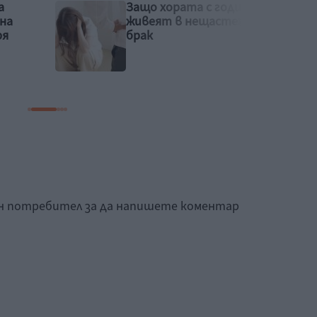
дини
Обичате ли да се
ен
целувате?
Романтичната целувка
ни променя
физиологично
ан потребител за да напишете коментар