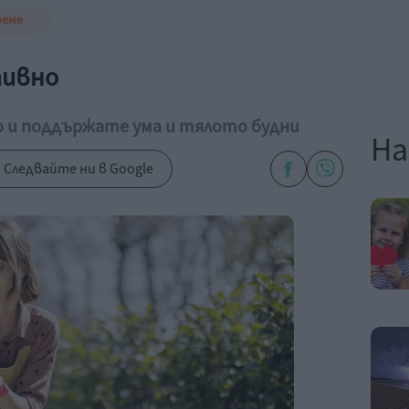
реме
тивно
но и поддържате ума и тялото будни
На
Следвайте ни в Google