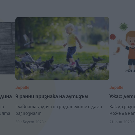
Здраве
Здраве
одина
9 ранни признака на аутизъм
Ужас: дет
на
Главната задача на родителите е да ги
Как да раз
нията
разпознаят
може да на
30 август 2023 г.
21 юни 2020 г