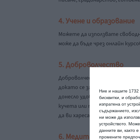
4. Учене и образование
Можете да използвате свободно
може да бъде чрез онлайн курсо
5. Доброволчество
Доброволчеството е отличен 
докато се забавлявате и учите
Ние и нашите 1732
донесло удовлетворение – дом 
бисквитки, и обраб
изпратена от устро
кучета или просто се включете
съдържанието, изсл
да ви хареса и да ви увлече.
ни може да използв
устройството. Може
данните ви, както 
6. Медитация и йога
промените предпочи