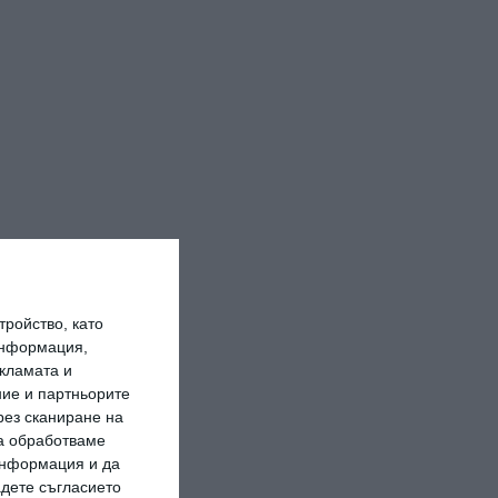
ройство, като
информация,
кламата и
ие и партньорите
рез сканиране на
да обработваме
 информация и да
адете съгласието