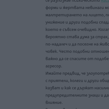
се разпознае психическото
нас
форми и жертвата невинаги мо
малтретирането на лицето, п
унижение и други подобни спа
което е съвсем очевидно. Ког
вероятно става дума за страх,
по-надалеч и да посегне на жи
човек. Често подобни отношен
важно да се спасите от подоб
агресор.
Имайте предвид, че злоупотреб
с приятели, колеги и други об
казват и как се държат насилн
предупредителните знаци и да
влияние.