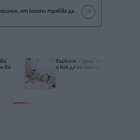
насилие, от които трябва да
 случва
Детето не иска в
олеем
количката. Защо