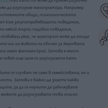
илие
, тъй като то може да приема различни
же да разпознае манипулатора. Например
остоянните обиди, психологическото
дат към злоупотребяващото поведение,
ато някой търпи подобно поведение,
 сковаващ ужас, че агресорът може да отиде
вота или на живота на обичан за жертвата
ия имат фатален край. Затова е много
ен човек още щом го разпознаете като
ите се случват не само в семействата, но и
щности. Затова е важно да знаете какво
иците, за да се научите да забелязвате
 можете да разпознавате това опасно