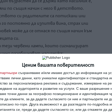
ин възрастен да се държи като насилник е,
яли по същия начин с него в детството.
тството си родителите са потискали или
а го постоянно да изпитва вина, страх или
 човек може да се отнася по същия начин към
ецата си.
 тези червени лампи, които сигнализират
рично разобличават насилника:
Ценим вашата поверителност
на другия човек
партньори
съхраняваме и/или имаме достъп до информация на уст
отваме лични данни, като уникални идентификатори и стандартна 
зва на друг:
„ти си глупав", „всичко в теб е
йство за персонализирана реклама и съдържание, измерване на ре
ш, не е достатъчно“, „пак се провали“, „за
едване на аудиторията и развитие на услуги.
С ваше разрешение н
аме точни данни за географско позициониране и идентификация ч
 теб“
и т.н. Подобни обвинения водят до
те да кликнете, за да дадете съгласието си ние и партньорите ни 
мат за цел да унижат, да подценят и в
е описано по-горе. Друга възможност е да разгледате по-подробна
танията си, преди да дадете съгласието си, или да откажете да д