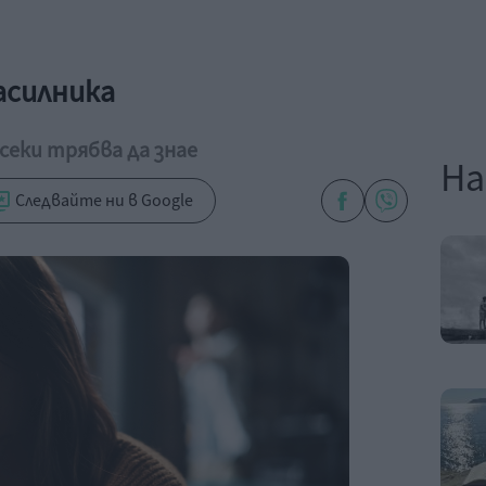
асилника
секи трябва да знае
На
Следвайте ни в Google