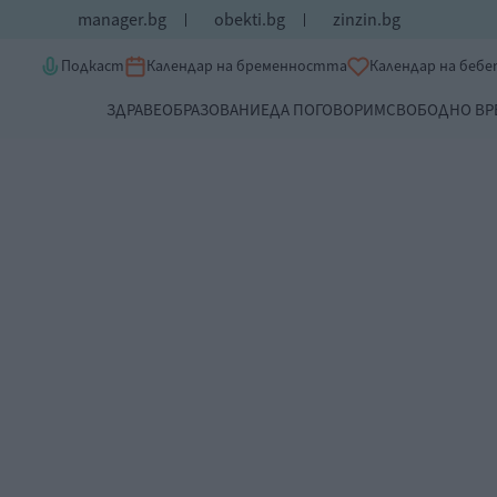
manager.bg
obekti.bg
zinzin.bg
Подкаст
Календар на бременността
Календар на беб
ЗДРАВЕ
ОБРАЗОВАНИЕ
ДА ПОГОВОРИМ
СВОБОДНО ВР