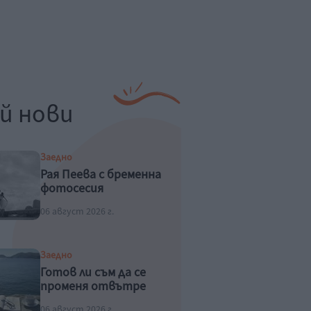
й нови
Заедно
Рая Пеева с бременна
фотосесия
06 август 2026 г.
Заедно
Готов ли съм да се
променя отвътре
06 август 2026 г.