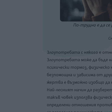
По-трудно е да се
Сн
Злоупотребата с някого е отно
Злоупотребата може да бъде на
психически тормоз, физическо 
безпомощна и зависима от друг
жертва е възможно изобщо да 
Най-лесният начин да разберете
такъв човек използва физическ
определени отношения против 