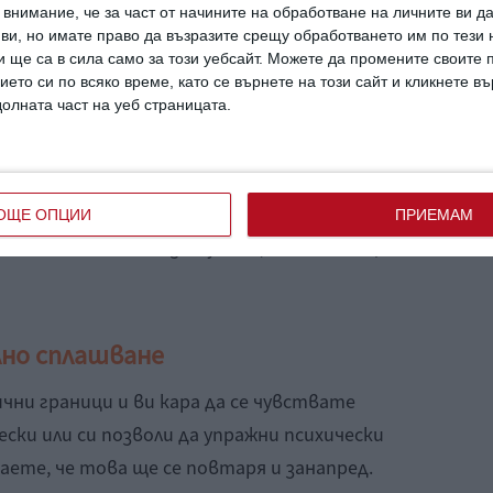
внимание, че за част от начините на обработване на личните ви д
 ви, но имате право да възразите срещу обработването им по тези 
 ще са в сила само за този уебсайт. Можете да промените своите
ието си по всяко време, като се върнете на този сайт и кликнете в
долната част на уеб страницата.
убеди, че неговите/нейните искания са много
чувства и искания са просто глупави,
ви кара да се чувствате зле заради
ори когато ви обижда, извърта нещата
ОЩЕ ОПЦИИ
ПРИЕМАМ
звикали и сте си го заслужили, бягайте още
ално сплашване
чни граници и ви кара да се чувствате
ески или си позволи да упражни психически
аете, че това ще се повтаря и занапред.