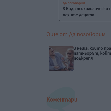
Да поговорим
3 вида психологическо 
пазите децата
Още от
Да поговорим
еща, които прави
Хъркане – защо се
ньорът, който ви
и как да го преод
крепя
Коментари