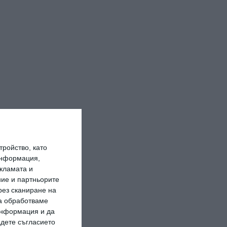
ройство, като
информация,
кламата и
ие и партньорите
рез сканиране на
да обработваме
 информация и да
адете съгласието