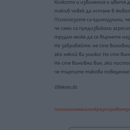
Колкото и извинения и цветя д
такъв човек да остане в живот
Психолозите са единодушни, ч
че сами са предизвикали агреси
трудно може да се върнете наз
Не забравяйте: не сте виновни 
ако някой ви унижи! Не сте вин
Не сте виновни вие, ако посто
че търпите такова поведение.
Обекти.бг
психология
насилник
разпознаване
з