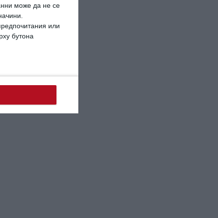
анни може да не се
начини.
 предпочитания или
ърху бутона