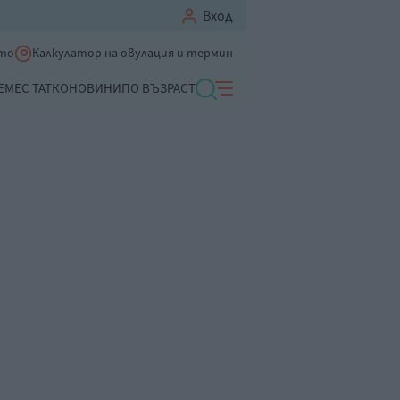
Вход
ето
Калкулатор на овулация и термин
ЕМЕ
С ТАТКО
НОВИНИ
ПО ВЪЗРАСТ