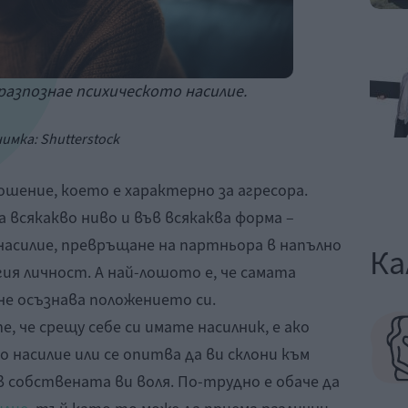
 разпознае психическото насилие.
имка: Shutterstock
шение, което е характерно за агресора.
 всякакво ниво и във всякаква форма –
насилие, превръщане на партньора в напълно
Ка
ия личност. А най-лошото е, че самата
не осъзнава положението си.
, че срещу себе си имате насилник, е ако
о насилие или се опитва да ви склони към
собствената ви воля. По-трудно е обаче да