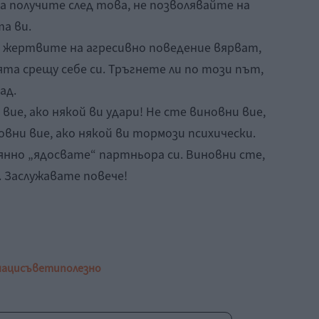
а получите след това, не позволявайте на
а ви.
е жертвите на агресивно поведение вярват,
ята срещу себе си. Тръгнете ли по този път,
ад.
вие, ако някой ви удари! Не сте виновни вие,
овни вие, ако някой ви тормози психически.
янно „ядосвате“ партньора си. Виновни сте,
 Заслужавате повече!
наци
съвети
полезно