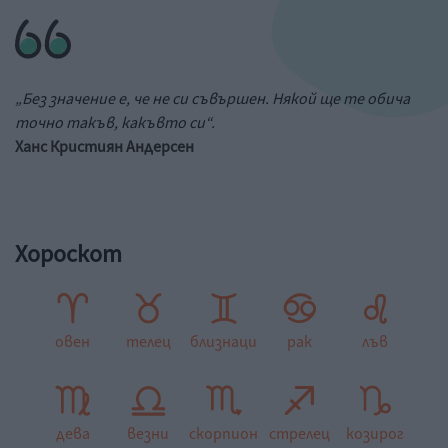
„Без значение е, че не си съвършен. Някой ще те обича
точно такъв, какъвто си“.
Ханс Кристиян Андерсен
Хороскот
овен
телец
близнаци
рак
лъв
дева
везни
скорпион
стрелец
козирог