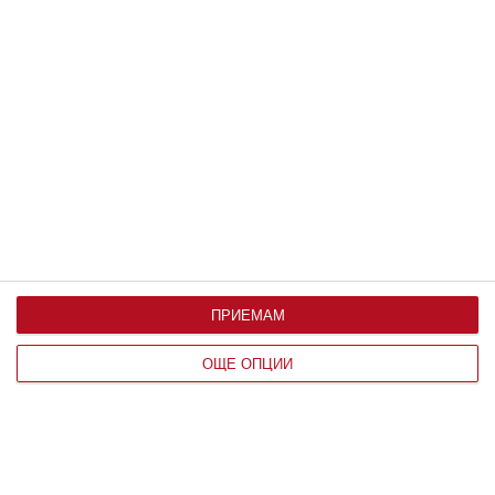
Здраве
9 ранни признака на аутизъм
Главната задача на родителите е да ги
разпознаят
30 август 2023 г.
ПРИЕМАМ
ОЩЕ ОПЦИИ