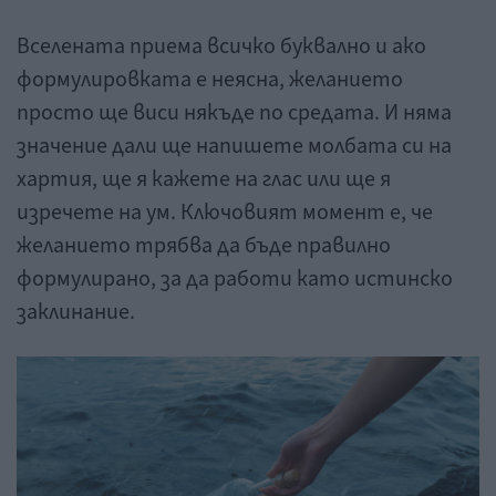
Вселената приема всичко буквално и ако
формулировката е неясна, желанието
просто ще виси някъде по средата. И няма
значение дали ще напишете молбата си на
хартия, ще я кажете на глас или ще я
изречете на ум. Ключовият момент е, че
желанието трябва да бъде правилно
формулирано, за да работи като истинско
заклинание.