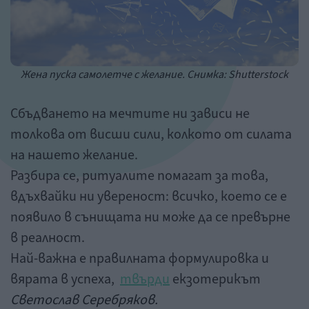
Жена пуска самолетче с желание. Снимка: Shutterstock
Сбъдването на мечтите ни зависи не
толкова от висши сили, колкото от силата
на нашето желание.
Разбира се, ритуалите помагат за това,
вдъхвайки ни увереност: всичко, което се е
появило в сънищата ни може да се превърне
в реалност.
Най-важна е правилната формулировка и
вярата в успеха,
твърди
екзотерикът
Светослав Серебряков.