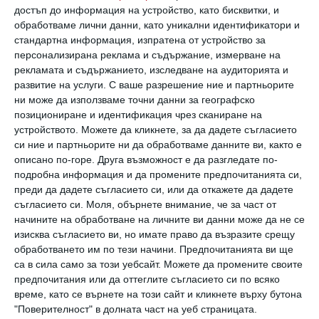
достъп до информация на устройство, като бисквитки, и
предлога „без“ и
т.н.);
обработваме лични данни, като уникални идентификатори и
стандартна информация, изпратена от устройство за
персонализирана реклама и съдържание, измерване на
- Не пожелавай зло и проблеми на другите
рекламата и съдържанието, изследване на аудиторията и
хора;
развитие на услуги.
С ваше разрешение ние и партньорите
ни може да използваме точни данни за географско
позициониране и идентификация чрез сканиране на
- Не назовавайте конкретни имена;
устройството. Можете да кликнете, за да дадете съгласието
си ние и партньорите ни да обработваме данните ви, както е
- Не използвайте глаголите
„искам“, „желая“,
описано по-горе. Друга възможност е да разгледате по-
подробна информация и да промените предпочитанията си,
„надявам се“, „ще опитам
“. Те говорят само
преди да дадете съгласието си, или да откажете да дадете
за намерение, но правилният начин да се
съгласието си.
Моля, обърнете внимание, че за част от
начините на обработване на личните ви данни може да не се
каже е
„Аз имам“;
изисква съгласието ви, но имате право да възразите срещу
обработването им по тези начини. Предпочитанията ви ще
- Отнасяйте се към мечтата си като към
са в сила само за този уебсайт. Можете да промените своите
предпочитания или да оттеглите съгласието си по всяко
цел;
време, като се върнете на този сайт и кликнете върху бутона
"Поверителност" в долната част на уеб страницата.