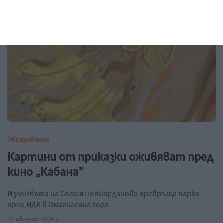
Образование
Картини от приказки оживяват пред
кино „Кабана”
Изложбата на София Попйорданова превръща парка
пред НДК в Омагьосана гора
04 август 2026 г.