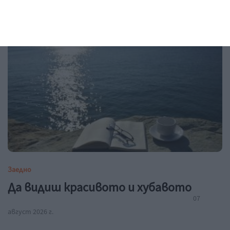
07 август 2026 г.
Заедно
Да видиш красивото и хубавото
07
август 2026 г.