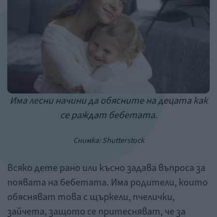
Има лесни начини да обясните на децата как
се раждат бебетата.
Снимка: Shutterstock
Всяко дете рано или късно задава въпроса за
появата на бебетата. Има родители, които
обясняват това с щъркели, пчелички,
зайчета, защото се притесняват, че за