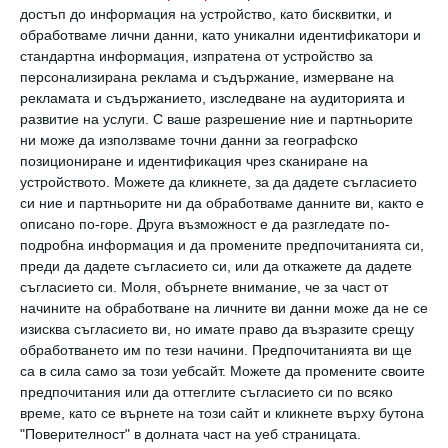
внимание на това, което детето иска да
достъп до информация на устройство, като бисквитки, и
обработваме лични данни, като уникални идентификатори и
знае.
стандартна информация, изпратена от устройство за
персонализирана реклама и съдържание, измерване на
Въпросите, които то може да ви зададе, са
рекламата и съдържанието, изследване на аудиторията и
развитие на услуги.
С ваше разрешение ние и партньорите
различни и е добре да разберете какво точно
ни може да използваме точни данни за географско
ви пита, защото най-вероятно в този
позициониране и идентификация чрез сканиране на
устройството. Можете да кликнете, за да дадете съгласието
момент любопитството му не е свързано
си ние и партньорите ни да обработваме данните ви, както е
със самия сексуален акт.
описано по-горе. Друга възможност е да разгледате по-
подробна информация и да промените предпочитанията си,
преди да дадете съгласието си, или да откажете да дадете
Затова се опитайте да разследвате, като
съгласието си.
Моля, обърнете внимание, че за част от
му задавате въпроси на свой ред.
начините на обработване на личните ви данни може да не се
изисква съгласието ви, но имате право да възразите срещу
Попитайте го как се раждат бебетата и на
обработването им по тези начини. Предпочитанията ви ще
базата на отговора, който ви даде, ще
са в сила само за този уебсайт. Можете да промените своите
разберете дали то има зрялост за определен
предпочитания или да оттеглите съгласието си по всяко
време, като се върнете на този сайт и кликнете върху бутона
тип обяснение или е по-добре все още да не
"Поверителност" в долната част на уеб страницата.