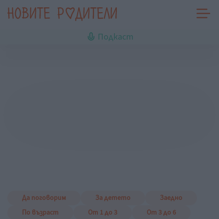
Подкаст
Да поговорим
За детето
Заедно
По възраст
От 1 до 3
От 3 до 6