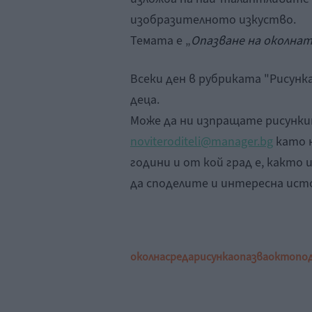
изобразителното изкуство.
Темата е „
Опазване на околната
Всеки ден в рубриката "Рисунк
деца.
Може да ни изпращате рисунк
noviteroditeli@manager.bg
като н
години и от кой град е, както
да споделите и интересна исто
околна
среда
рисунка
опазва
октопо