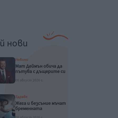
й нови
Новини
Мат Деймън обича да
пътува с дъщерите си
08 август 2026 г.
Здраве
Жега и безсъние мъчат
бременната
08 август 2026 г.