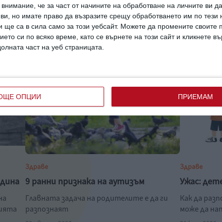
внимание, че за част от начините на обработване на личните ви д
 ви, но имате право да възразите срещу обработването им по тези 
 ще са в сила само за този уебсайт. Можете да промените своите
ието си по всяко време, като се върнете на този сайт и кликнете в
долната част на уеб страницата.
ОЩЕ ОПЦИИ
ПРИЕМАМ
Здраве
Здраве
одина
9 ранни признака на аутизъм
Ужас: дет
на
Главната задача на родителите е да ги
Как да раз
нията
разпознаят
може да на