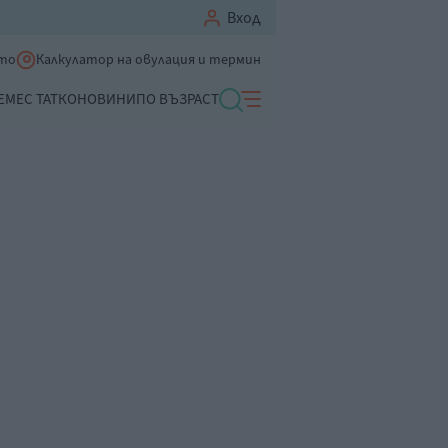
Вход
ето
Калкулатор на овулация и термин
ЕМЕ
С ТАТКО
НОВИНИ
ПО ВЪЗРАСТ