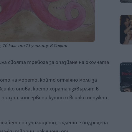
, 7б клас от 73 училище в София
ила своята тревога за опазване на околната
ното на морето, който отчаяно моли за
всичко онова, което хората изхвърлят в
празни консервени кутии и всичко ненужно,
 фоайето на училището, където е подредена
малки творци, изкушени от