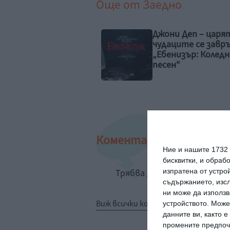
Още от
Заедно
ни Деп – царят на
За времето и бол
аците се завръща с
енизър: Коледна
ен“
Коментари
Ние и нашите 1732
бисквитки, и обраб
изпратена от устро
Трябва да сте регистрир
съдържанието, изсл
ни може да използв
Виж всички коментари
устройството. Може
данните ви, както 
промените предпочи