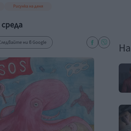
Рисунка на деня
 среда
Следвайте ни в Google
На