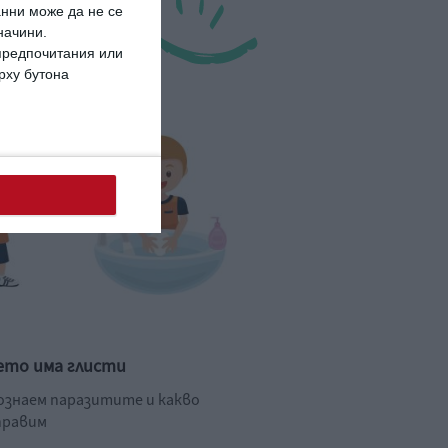
анни може да не се
начини.
 предпочитания или
ърху бутона
ето има глисти
познаем паразитите и какво
правим