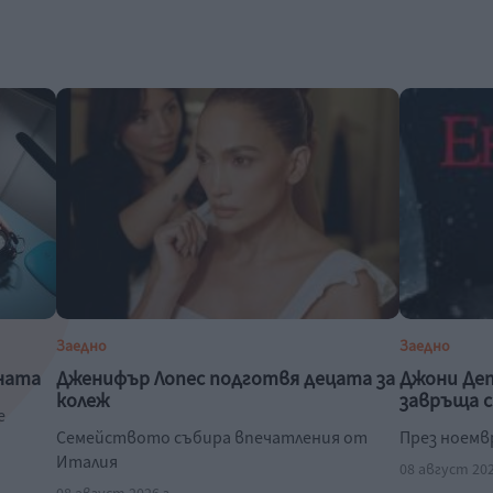
Заедно
Заедно
ната
Дженифър Лопес подготвя децата за
Джони Деп
колеж
завръща с
е
Семейството събира впечатления от
През ноемв
Италия
08 август 202