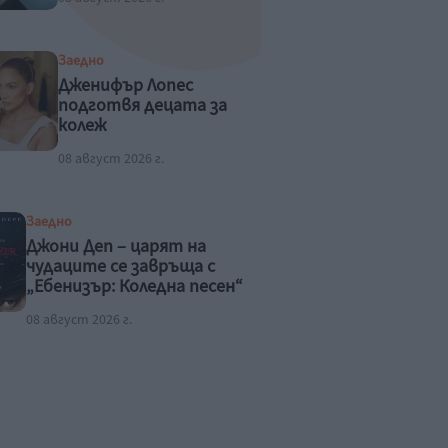
Заедно
Дженифър Лопес
подготвя децата за
колеж
08 август 2026 г.
Заедно
Джони Деп – царят на
чудаците се завръща с
„Ебенизър: Коледна песен“
08 август 2026 г.