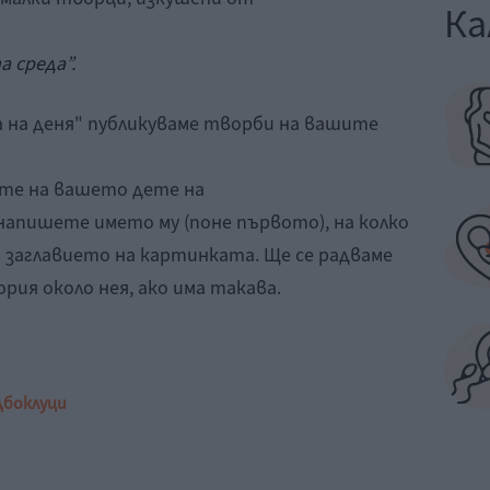
Ка
 среда”.
а на деня" публикуваме творби на вашите
ите на вашето дете на
апишете името му (поне първото), на колко
 и заглавието на картинката. Ще се радваме
рия около нея, ако има такава.
д
боклуци