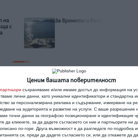
Как да познаете още на
ката
първата среща, че той
не е подходящ
Ценим вашата поверителност
партньори
съхраняваме и/или имаме достъп до информация на уст
отваме лични данни, като уникални идентификатори и стандартна 
йство за персонализирана реклама и съдържание, измерване на ре
ан потребител за да напишете коментар
едване на аудиторията и развитие на услуги.
С ваше разрешение н
аме точни данни за географско позициониране и идентификация ч
те да кликнете, за да дадете съгласието си ние и партньорите ни 
е описано по-горе. Друга възможност е да разгледате по-подробна
танията си, преди да дадете съгласието си, или да откажете да д