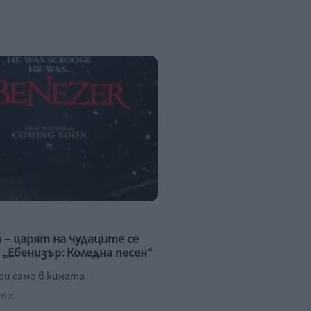
 – царят на чудаците се
 „Ебенизър: Коледна песен“
ри само в кината
6 г.