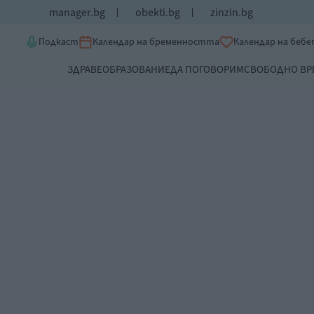
manager.bg
obekti.bg
zinzin.bg
Подкаст
Календар на бременността
Календар на беб
ЗДРАВЕ
ОБРАЗОВАНИЕ
ДА ПОГОВОРИМ
СВОБОДНО ВР