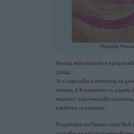
Рисунка: Ралица
Ралица майсторски е представ
среда.
Тя е нарисувала октопод на дъ
помощ. А в пипалата си държи 
морето: пластмасови шишета, 
каквото се сетите.
Рисунката на Ралица стои във
изложба на най-талантливите 