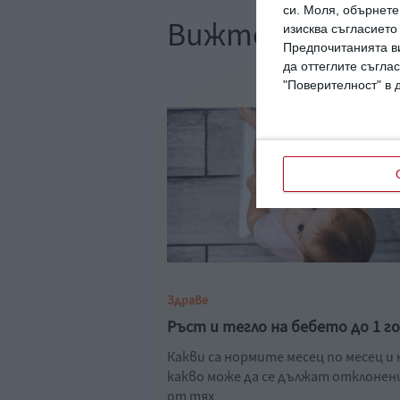
си.
Моля, обърнете 
Вижте още
изисква съгласието
Предпочитанията ви
да оттеглите съглас
"Поверителност" в 
Здраве
Ръст и тегло на бебето до 1 г
Какви са нормите месец по месец и 
какво може да се дължат отклоне
от тях