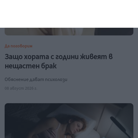
Да поговорим
Защо хората с години живеят в
нещастен брак
Обяснение дават психолози
08 август 2026 г.