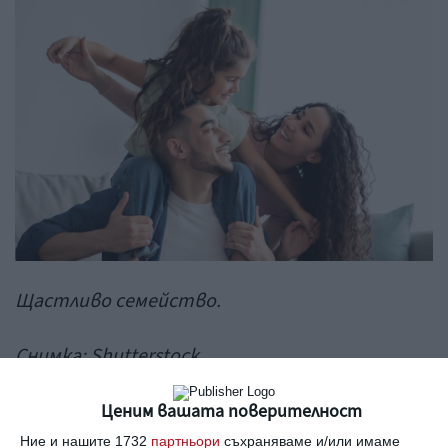
Щастливо семейство.
Снимка:
Shutterstock
Ценим вашата поверителност
Семействата поставят пример за
Ние и нашите 1732
партньори
съхраняваме и/или имаме