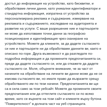
достъп до информация на устройство, като бисквитки, и
отношенията
обработваме лични данни, като уникални идентификатори и
стандартна информация, изпратена от устройство за
Първите връзки, които едно дете изгражда,
персонализирана реклама и съдържание, измерване на
са с родителите, братята и сестрите.
рекламата и съдържанието, изследване на аудиторията и
развитие на услуги.
С ваше разрешение ние и партньорите
Независимо дали са здрави или не, тези
ни може да използваме точни данни за географско
взаимоотношения осигуряват модел как ще
позициониране и идентификация чрез сканиране на
устройството. Можете да кликнете, за да дадете съгласието
изглеждат бъдещите. Често това не е
си ние и партньорите ни да обработваме данните ви, както е
съзнателно решение, но за добро или лошо,
описано по-горе. Друга възможност е да разгледате по-
подробна информация и да промените предпочитанията си,
хората избират партньори и приятели на
преди да дадете съгласието си, или да откажете да дадете
базата на някакво подобие с членове от
съгласието си.
Моля, обърнете внимание, че за част от
семейството.
начините на обработване на личните ви данни може да не се
изисква съгласието ви, но имате право да възразите срещу
обработването им по тези начини. Предпочитанията ви ще
Опора в трудните моменти
са в сила само за този уебсайт. Можете да промените своите
предпочитания или да оттеглите съгласието си по всяко
време, като се върнете на този сайт и кликнете върху бутона
Когато животът стане труден, хората се
"Поверителност" в долната част на уеб страницата.