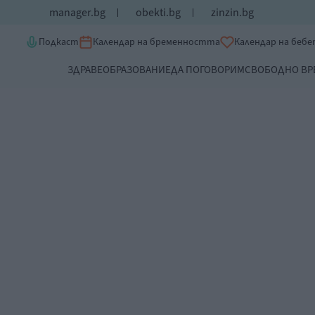
manager.bg
obekti.bg
zinzin.bg
Подкаст
Календар на бременността
Календар на беб
ЗДРАВЕ
ОБРАЗОВАНИЕ
ДА ПОГОВОРИМ
СВОБОДНО ВР