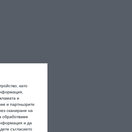
ройство, като
информация,
кламата и
ие и партньорите
рез сканиране на
да обработваме
 информация и да
адете съгласието