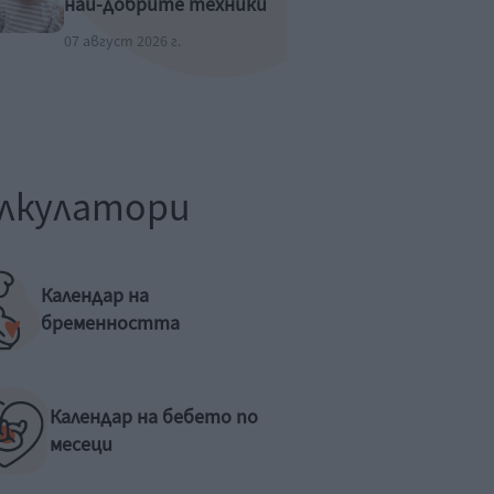
най-добрите техники
07 август 2026 г.
лкулатори
Календар на
бременността
Календар на бебето по
месеци