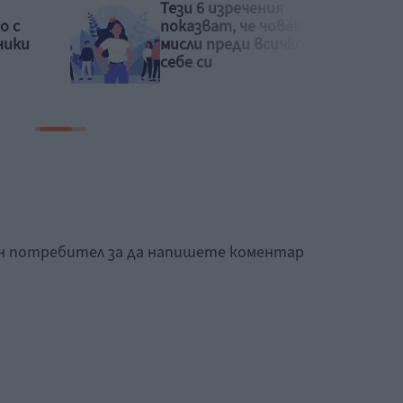
Без пигментни петна
екът
през бременността
о за
ан потребител за да напишете коментар