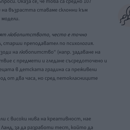
роси. Оказа се, че това са средно 107
не на възрастта ставаме склонни към
 модели.
пят любопитството, често е точно
ел, старши преподавател по психология.
зоди на любопитство“ (напр. задаване на
твие с предмети и гледане съсредоточено и
децата в детската градина са преживели
иод от два часа, но сред петокласниците
и с високи нива на креативност, нае
Ланд, за да разработи тест, който да