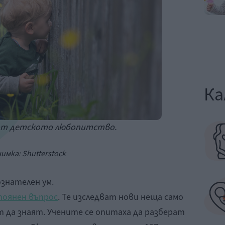
Ка
 от детското любопитство.
имка: Shutterstock
знателен ум.
тоянен въпрос
. Те изследват нови неща само
т да знаят. Учените се опитаха да разберат