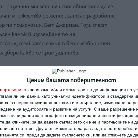
- различно мислене или способността да се
ислят множество решения. Land го разработи
р по психология, Бет Джарман. Този тест
ълен камък в изследването на
ж Ланд, тъй като самият беше любопитен,
разбере какво се крие зад това.
ството
Ценим вашата поверителност
си, д-р Джордж Ланд провежда мащабно
партньори
съхраняваме и/или имаме достъп до информация на уст
и тества на възраст 5, 10 и 15 години. При
отваме лични данни, като уникални идентификатори и стандартна 
йство за персонализирана реклама и съдържание, измерване на ре
аксималният възможен резултат за
едване на аудиторията и развитие на услуги.
С ваше разрешение н
 случай – след пет години – само 30%. Още
аме точни данни за географско позициониране и идентификация ч
те да кликнете, за да дадете съгласието си ние и партньорите ни 
ият път, в гимназията, когато само 12%
е описано по-горе. Друга възможност е да разгледате по-подробна
зултати. Ами възрастните? Уви, ситуацията
танията си, преди да дадете съгласието си, или да откажете да д