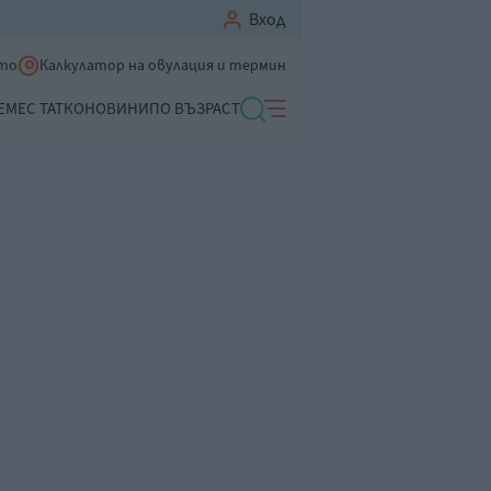
Вход
ето
Калкулатор на овулация и термин
ЕМЕ
С ТАТКО
НОВИНИ
ПО ВЪЗРАСТ