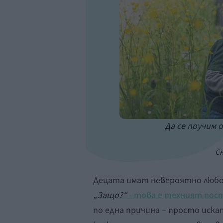
Да се поучим
Сн
Децата имат невероятно любо
„Защо?“
- това е техният пос
по една причина – просто иска