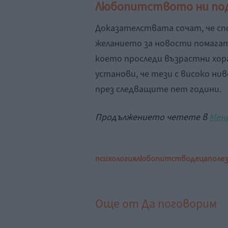
Любопитството ни по
Доказателствата сочат, че сп
желанието за новости помагат
което проследи възрастни хор
установи, че тези с високо ни
през следващите пет години.
Продължението четете в
Мен
психология
любопитство
деца
поле
Още от
Да поговорим