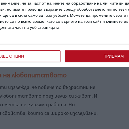
 280 хиляди души показа, че, съдейки по
внимание, че за част от начините на обработване на личните ви д
 ви, но имате право да възразите срещу обработването им по тези 
огат да се нарекат креативни. Според някои
 ще са в сила само за този уебсайт. Можете да промените своите
любопитството може да е следствие от
ието си по всяко време, като се върнете на този сайт и кликнете в
долната част на уеб страницата.
с напредване на възрастта. След като
жду това, което знаем и това, което искаме
осто спираме да бъдем любопитни. Но защо
?
ОЩЕ ОПЦИИ
ПРИЕМАМ
а на любопитството
ти изглежда, че повечето възрастни не
 любопитството през целия си живот. И
а сметка не е голяма работа. Но
свойства, които са широко изследвани.