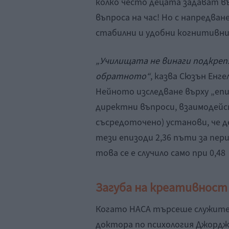
колко често децата задават въп
въпроса на час! Но с напредва
стабилни и удобни когнитивни
„Училищата не винаги подкре
обратното“
, казва Сюзън Енг
Нейното изследване върху „епи
директни въпроси, взаимодейс
съсредоточено) установи, че 
тези епизоди 2,36 пъти за пер
това се е случило само при 0,48
Загуба на креативност
Когато НАСА търсеше служител
доктора по психология Джордж 