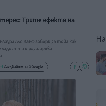
нтерес: Трите ефекта на
На
-Лаура Льо Канф говори за това как
младостта и разширява
а
Следвайте ни в Google