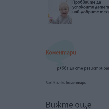
бвайте да
Тези 6 изречения
окоите детето с
показват, че чов
-добрите техники
мисли преди всичк
себе си
Коментари
Трябва да сте регистрир
Виж всички коментари
Вижте още