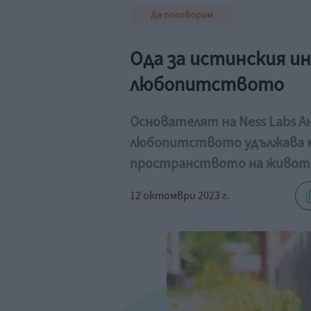
Да поговорим
Ода за истинския и
любопитството
Основателят на Ness Labs Ан
любопитството удължава 
пространството на живот
12 октомври 2023 г.