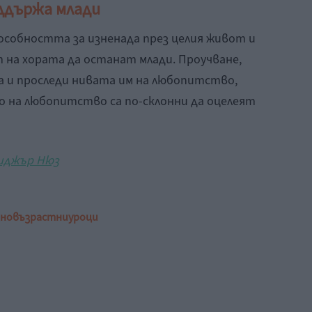
ддържа млади
особността за изненада през целия живот и
 на хората да останат млади. Проучване,
а и проследи нивата им на любопитство,
во на любопитство са по-склонни да оцелеят
иджър Нюз
зно
възрастни
уроци