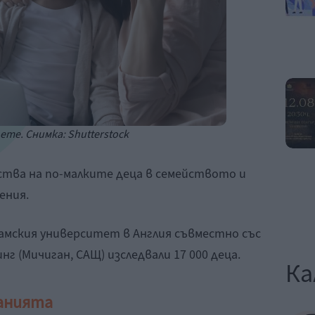
ете. Снимка: Shutterstock
тва на по-малките деца в семейството и
ения.
мския университет в Англия съвместно със
г (Мичиган, САЩ) изследвали 17 000 деца.
Ка
ванията