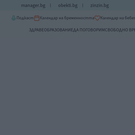
manager.bg
obekti.bg
zinzin.bg
Подкаст
Календар на бременността
Календар на беб
ЗДРАВЕ
ОБРАЗОВАНИЕ
ДА ПОГОВОРИМ
СВОБОДНО ВР