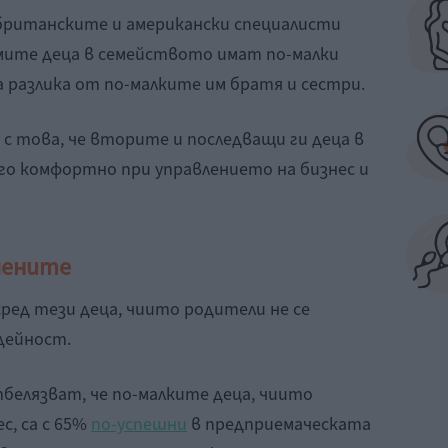
британските и американски специалисти
емите деца в семейството имат по-малки
а разлика от по-малките им братя и сестри.
с това, че вторите и последващи ги деца в
о комфортно при управлението на бизнес и
чените
ред тези деца, чиито родители не се
дейност.
белязват, че по-малките деца, чиито
с, са с 65%
по-успешни
в предприемаческата