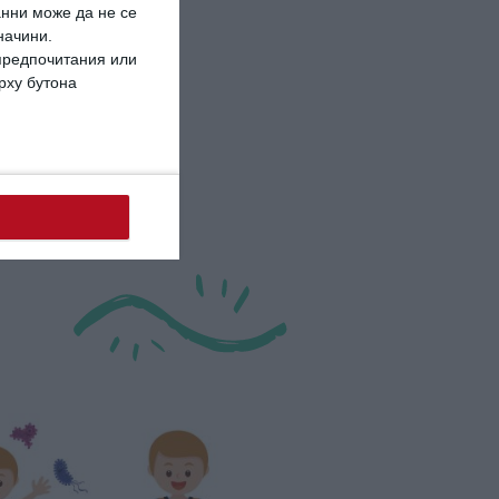
анни може да не се
начини.
 предпочитания или
ърху бутона