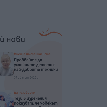
й нови
Мнение на специалиста
Пробвайте да
успокоите детето с
най-добрите техники
07 август 2026 г.
Да поговорим
Тези 6 изречения
показват, че човекът