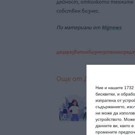
дейност, отколкото техните 
собствен бизнес.
По материали от
Mignews
деца
развитие
бизнес
успешни
среда
Още от
Да поговорим
Ние и нашите 1732
бисквитки, и обраб
и 6 изречения
Без пигментни п
изпратена от устро
азват, че човекът
през бременност
ли преди всичко за
съдържанието, изсл
е си
ни може да използв
устройството. Може
данните ви, както 
промените предпочи