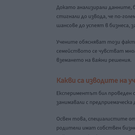
Докато анализирали данните, 
стигнали до извода, че по-гол
шансове до успеят в бизнеса, з
Учените обясняват този факт 
семейството се чувстват мног
вземането на важни решения.
Какви са изводите на у
Експериментът бил проведен с
занимавали с предприемаческа 
Освен това, специалистите от
родители имат собствен бизне