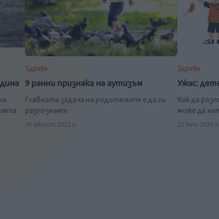
Здраве
Здраве
одина
9 ранни признака на аутизъм
Ужас: дет
на
Главната задача на родителите е да ги
Как да раз
нията
разпознаят
може да на
30 август 2023 г.
21 юни 2020 г