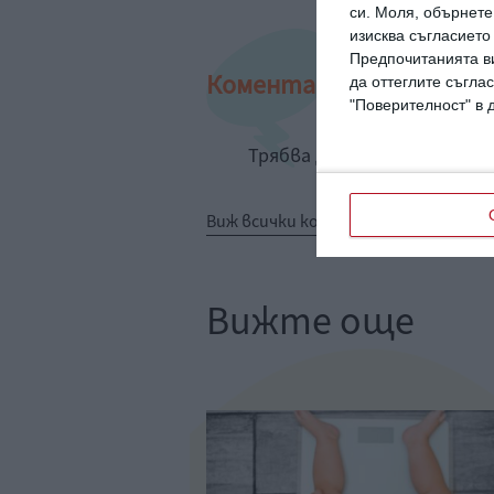
си.
Моля, обърнете 
изисква съгласието
Предпочитанията ви
Коментари
да оттеглите съглас
"Поверителност" в 
Трябва да сте регистрир
Виж всички коментари
Вижте още