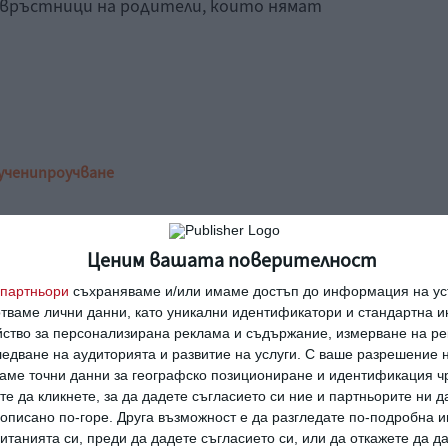
връстници на родители, които нямат
учени
проучване
Ценим вашата поверителност
партньори
съхраняваме и/или имаме достъп до информация на уст
отваме лични данни, като уникални идентификатори и стандартна 
етна
Защо някои хора
йство за персонализирана реклама и съдържание, измерване на ре
та
избягват връзките?
едване на аудиторията и развитие на услуги.
С ваше разрешение н
аме точни данни за географско позициониране и идентификация ч
те да кликнете, за да дадете съгласието си ние и партньорите ни 
е описано по-горе. Друга възможност е да разгледате по-подробна
танията си, преди да дадете съгласието си, или да откажете да д