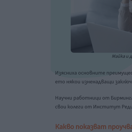
Майка и д
Изясниха основните преимущес
ето някои изненадващи заключ
Научни работници от Бирминга
свои колеги от Институт Редин
Какво показват проуч