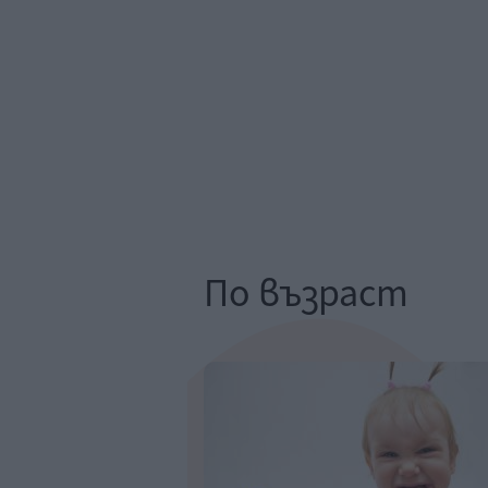
По възраст