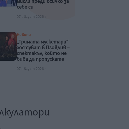
мисли преди всичко за
себе си
07 август 2026 г.
Новини
„Тримата мускетари“
гостуват в Пловдив –
спектакъл, който не
бива да пропускате
това лято
07 август 2026 г.
лкулатори