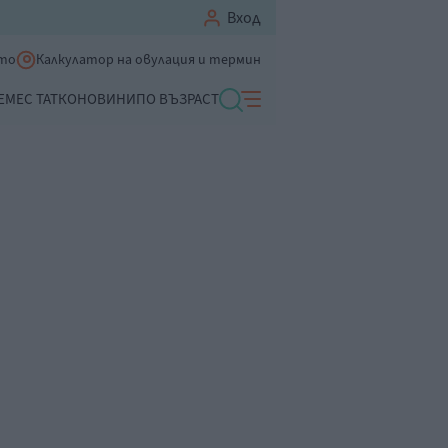
Вход
ето
Калкулатор на овулация и термин
ЕМЕ
С ТАТКО
НОВИНИ
ПО ВЪЗРАСТ