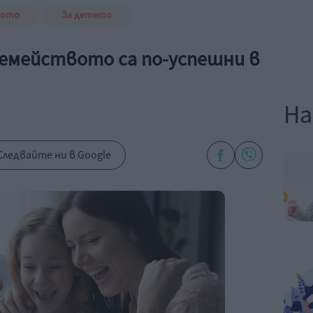
вото
За детето
семейството са по-успешни в
На
Следвайте ни в Google