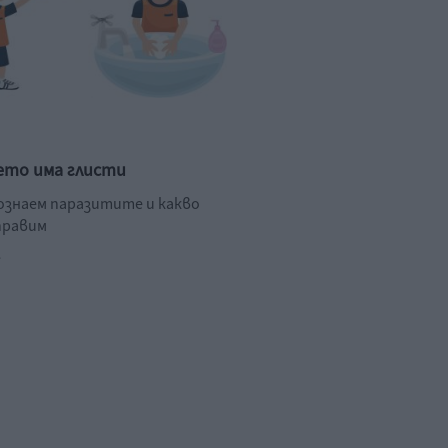
ето има глисти
познаем паразитите и какво
правим
.