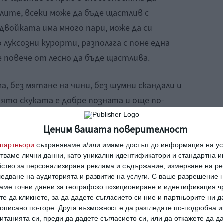
слите, всеки може да бъде щастлив с
 двойката има много пари, може да си
 луксозни курорти, разполага с поне една
 е повече от лесно да бъде щастлива.
а, без мятане на чини, без шумни скандали и
оято скуката е добре позната и още по-
сички шансове да устои на времето.
Ценим вашата поверителност
партньори
съхраняваме и/или имаме достъп до информация на уст
отваме лични данни, като уникални идентификатори и стандартна 
йство за персонализирана реклама и съдържание, измерване на ре
заедно
полезно
едване на аудиторията и развитие на услуги.
С ваше разрешение н
аме точни данни за географско позициониране и идентификация ч
те да кликнете, за да дадете съгласието си ние и партньорите ни 
е описано по-горе. Друга възможност е да разгледате по-подробна
танията си, преди да дадете съгласието си, или да откажете да д
т брака, връзката,