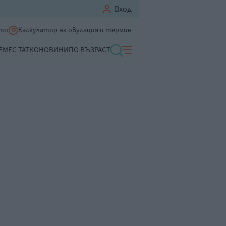
Вход
ето
Калкулатор на овулация и термин
ЕМЕ
С ТАТКО
НОВИНИ
ПО ВЪЗРАСТ