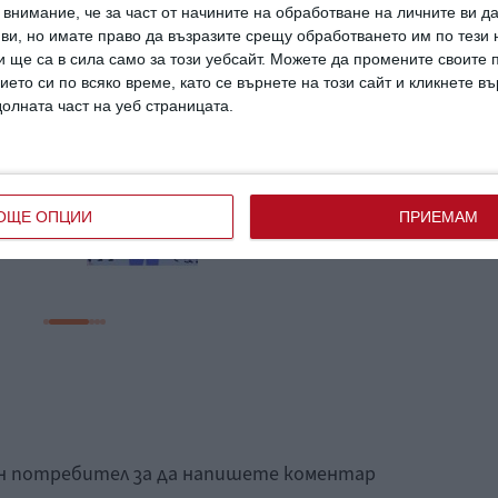
внимание, че за част от начините на обработване на личните ви д
 ви, но имате право да възразите срещу обработването им по тези 
 ще са в сила само за този уебсайт. Можете да промените своите
ието си по всяко време, като се върнете на този сайт и кликнете в
долната част на уеб страницата.
Без пигментни петна
екът
през бременността
о за
ОЩЕ ОПЦИИ
ПРИЕМАМ
ан потребител за да напишете коментар