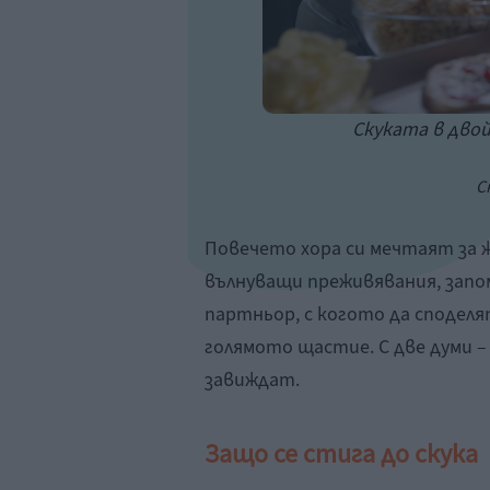
Скуката в двой
С
Повечето хора си мечтаят за ж
вълнуващи преживявания, зап
партньор, с когото да споделя
голямото щастие. С две думи –
завиждат.
Защо се стига до скука