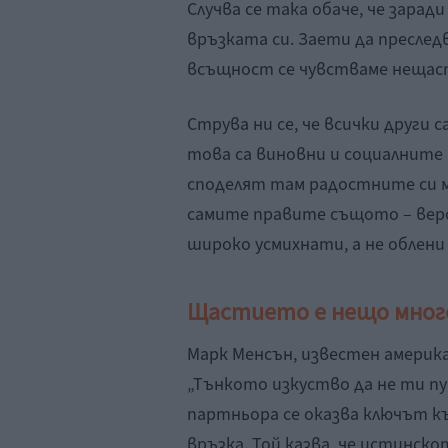
Случва се така обаче, че зарад
връзката си. Заети да пресле
всъщност се чувстваме нещас
Струва ни се, че всички други 
това са виновни и социалните 
споделят там радостните си м
самите правите същото – веро
широко усмихнати, а не облени 
Щастието е нещо мног
Марк Менсън, известен америка
„Тънкото изкуство да не ти пук
партньора се оказва ключът к
връзка. Той казва, че истинск