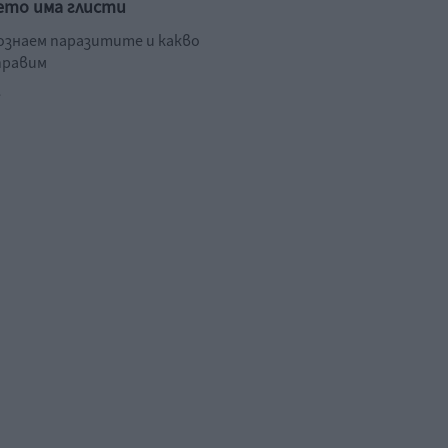
ето има глисти
познаем паразитите и какво
правим
.