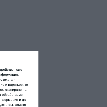
ройство, като
информация,
кламата и
ие и партньорите
рез сканиране на
да обработваме
 информация и да
адете съгласието