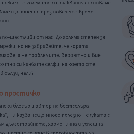
и прекалено големите си очаквания съсипваме
дваме щастието, през повечето време
тни.
са по-щастливи от нас. До голяма степен за
мрежи, но не забравяйте, че хората
игове, а не проблемите. Вероятно и вие
ятно си качвате селфи, на което сте
в сълзи, нали?
о простичко
нски блогър и автор на бестселъра
а“, ни казва нещо много полезно – скуката с
ъм дълготрайната, хармонична и успешна
ото щастие се крие в способността да