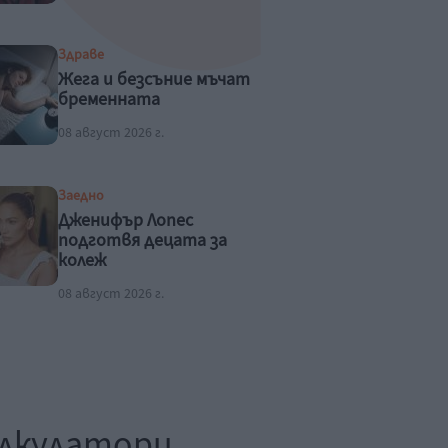
Здраве
Жега и безсъние мъчат
бременната
08 август 2026 г.
Заедно
Дженифър Лопес
подготвя децата за
колеж
08 август 2026 г.
лкулатори