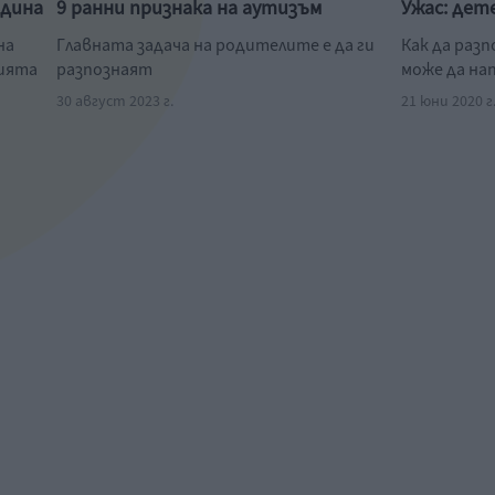
одина
9 ранни признака на аутизъм
Ужас: дет
на
Главната задача на родителите е да ги
Как да раз
нията
разпознаят
може да на
30 август 2023 г.
21 юни 2020 г