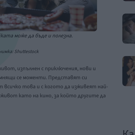
ката може да бъде и полезна.
нимка:
Shuttestock
ивот, изпълнен с приключения, нови и
омнящи се моменти. Представят си
т всичко това и с когото да изживеят най-
 живот като на кино, за който другите да
Ка