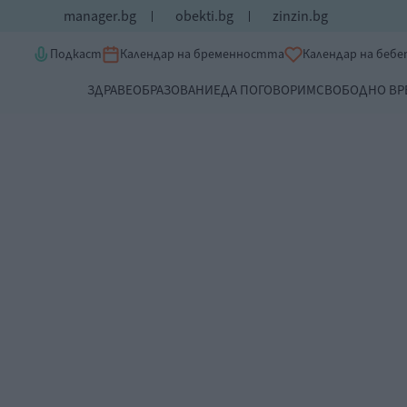
manager.bg
obekti.bg
zinzin.bg
Подкаст
Календар на бременността
Календар на беб
ЗДРАВЕ
ОБРАЗОВАНИЕ
ДА ПОГОВОРИМ
СВОБОДНО ВР