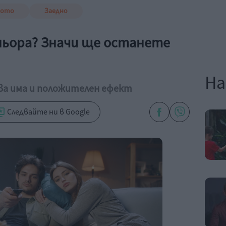
вото
Заедно
ньора? Значи ще останете
На
ова има и положителен ефект
Следвайте ни в Google