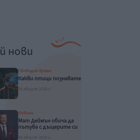
й нови
Свободно време
Какви птици познавате
08 август 2026 г.
Новини
Мат Деймън обича да
пътува с дъщерите си
08 август 2026 г.