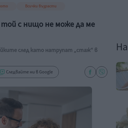
вото
Всички възрасти
, той с нищо не може да ме
На
ойките след като натрупат „стаж“ в
Следвайте ни в Google