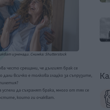
акват изненади. Снимка: Shutterstock
ва често срещани, че дългият брак се
Ка
 дали всичко е толкова гладко за съпрузите,
тилетия?
а успели да съхранят брака, много от тях се
остите, които ги очакват.