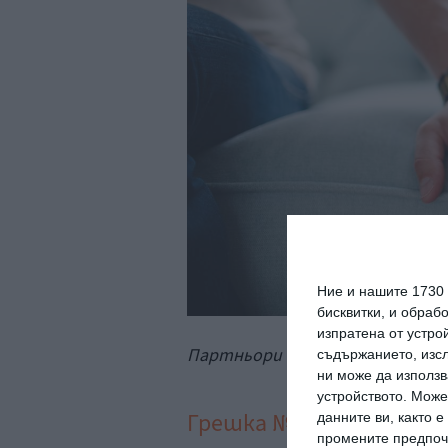
Ние и нашите 1730
бисквитки, и обраб
изпратена от устро
Партньори се държат за ръце. 
съдържанието, изсл
ни може да използв
устройството. Може
Грешка №2
данните ви, както 
промените предпочи