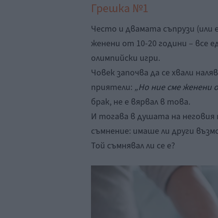
Грешка №1
Често и двамата съпрузи (или 
женени от 10-20 години – все 
олимпийски игри.
Човек започва да се хвали наляв
приятели:
„Но ние сме женени 
брак, не е вярвал в това.
И тогава в душата на неговия
съмнение: имаше ли други възм
Той съмнявал ли се е?