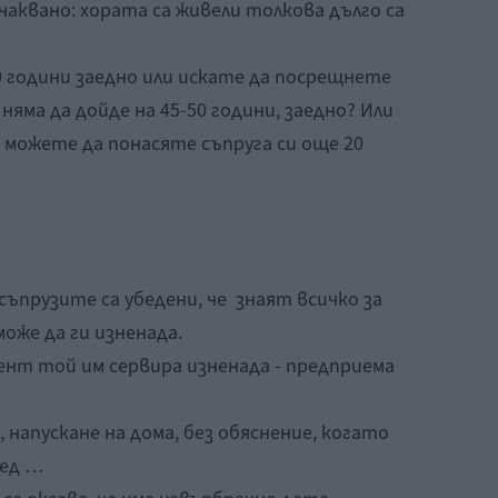
чаквано: хората са живели толкова дълго са
0 години заедно или искате да посрещнете
яма да дойде на 45-50 години, заедно? Или
а можете да понасяте съпруга си още 20
 съпрузите са убедени, че знаят всичко за
оже да ги изненада.
ент той им сервира изненада - предприема
, напускане на дома, без обяснение, когато
ред …