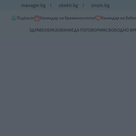
manager.bg
obekti.bg
zinzin.bg
Подкаст
Календар на бременността
Календар на беб
ЗДРАВЕ
ОБРАЗОВАНИЕ
ДА ПОГОВОРИМ
СВОБОДНО ВР