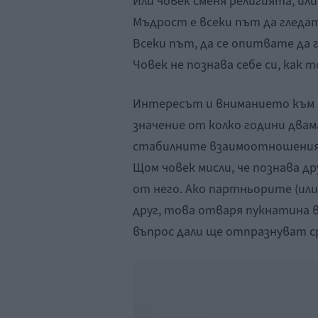
Или човек сменя религията, или
Мъдрост е всеки път да гледат
Всеки път, да се опитвате да 
Човек не познава себе си, как т
Интересът и вниманието към н
значение от колко години двам
стабилните взаимоотношения
Щом човек мисли, че познава др
от него. Ако партньорите (или
друг, това отваря пукнатина 
въпрос дали ще отпразнуват с