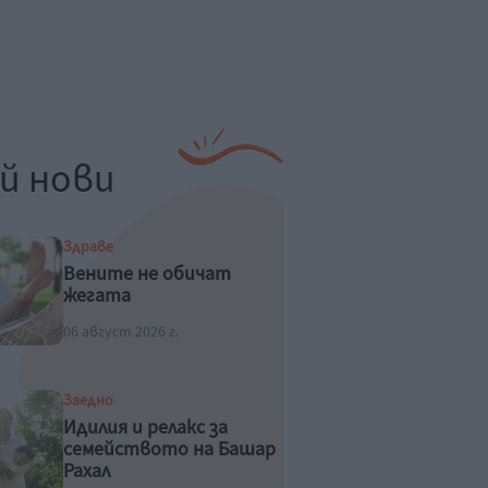
й нови
Здраве
Вените не обичат
жегата
06 август 2026 г.
Заедно
Идилия и релакс за
семейството на Башар
Рахал