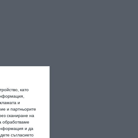
ройство, като
информация,
кламата и
ие и партньорите
рез сканиране на
да обработваме
 информация и да
адете съгласието