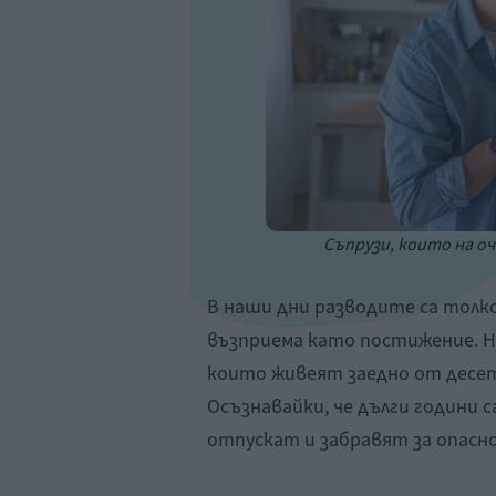
Съпрузи, които на оч
В наши дни разводите са толко
възприема като постижение. Но
които живеят заедно от десе
Осъзнавайки, че дълги години с
отпускат и забравят за опасн