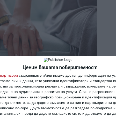
Ценим вашата поверителност
партньори
съхраняваме и/или имаме достъп до информация на уст
отваме лични данни, като уникални идентификатори и стандартна 
йство за персонализирана реклама и съдържание, измерване на ре
Снимка: Getty
едване на аудиторията и развитие на услуги.
С ваше разрешение н
аме точни данни за географско позициониране и идентификация ч
те да кликнете, за да дадете съгласието си ние и партньорите ни 
е описано по-горе. Друга възможност е да разгледате по-подробна
танията си, преди да дадете съгласието си, или да откажете да д