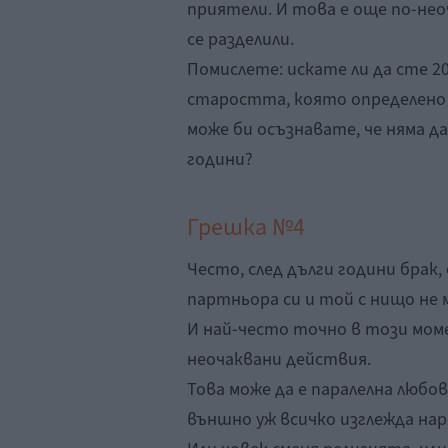
приятели. И това е още по-нео
се разделили.
Помислете: искате ли да сте 2
старостта, която определено н
може би осъзнавате, че няма д
години?
Грешка №4
Често, след дълги години брак,
партньора си и той с нищо не м
И най-често точно в този мом
неочаквани действия.
Това може да е паралелна любов
външно уж всичко изглежда на