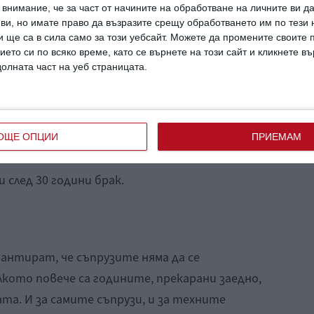
внимание, че за част от начините на обработване на личните ви д
ото броене колко години двамата са живяли
 ви, но имате право да възразите срещу обработването им по тези 
Какво ни дава това? Сякаш е състезание.
 ще са в сила само за този уебсайт. Можете да промените своите
угите. Ако това е състезание със себе си,
ието си по всяко време, като се върнете на този сайт и кликнете в
долната част на уеб страницата.
 очаквал от себе си подобна издръжливост.
ите си:
„моите не са живяли толкова дълго
е успяха, но ние вървим към рекорд“.
роблеми в самата двойка. Те може да не са
ОЩЕ ОПЦИИ
ПРИЕМАМ
и след 30 години брак.
антират, че съпрузите няма да се
лкото повече са годините, прекарани заедно,
ата. И за самите съпрузи, и за техните