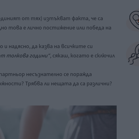
единият от тях) изтъкват факта, че са
едно това е лично постижение или победа на
о и надясно, да казва на всичките си
от толкова години“
, сякаш, когато е сключил
 партньор несъзнателно се поражда
ожности? Трябва ли нещата да са различни?