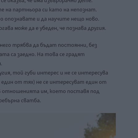
 се оказва, че има извърбрачно дете.
е на партньора си като на непознат.
го опознавате и да научите нещо ново.
огава може да е убеден, че познава другия.
его трябва да бъдат постоянни, без
ата са заедно. На това се градят
.
угия, той губи интерес и не се интересува
 един от тях) не се интересуват един от
в отношенията им, което поставя под
ребърна сватба.