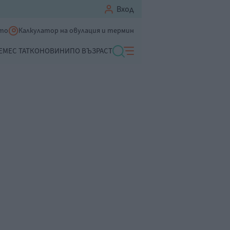
Вход
ето
Калкулатор на овулация и термин
ЕМЕ
С ТАТКО
НОВИНИ
ПО ВЪЗРАСТ